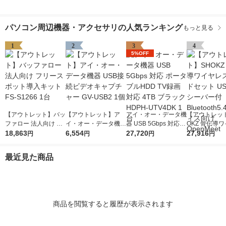
パソコン周辺機器・アクセサリの人気ランキング
もっと見る
1
2
3
4
5%OFF
【アウトレット】バッ
【アウトレット】ア
アイ・オー・データ機
【アウトレッ
ファロー 法人向け フ
イ・オー・データ機器
器 USB 5Gbps 対応
OKZ 骨伝導
リースポット導入キッ
18,863
USB接続ビデオキャ
6,554
ポータブルHDD TV録
27,720
スヘッドセット 
27,916
円
円
円
円
ト FS-S1266 1台
プチャー GV-USB2 1
画対応 4TB ブラック
Cレシーバー付 B
個
HDPH-UTV4DK 1台
oth5.4 オフ
最近見た商品
OpenMeet
商品を閲覧すると履歴が表示されます