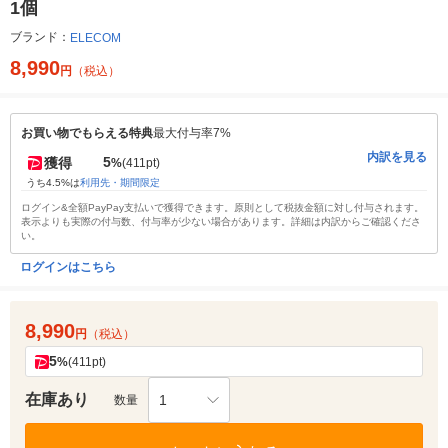
1個
ブランド：
ELECOM
8,990
円
（税込）
お買い物でもらえる特典
最大付与率7%
内訳を見る
5
獲得
%
(411pt)
うち4.5%は
利用先・期間限定
ログイン&全額PayPay支払いで獲得できます。原則として税抜金額に対し付与されます。
表示よりも実際の付与数、付与率が少ない場合があります。詳細は内訳からご確認くださ
い。
ログインはこちら
8,990
円
（税込）
5
%
(411pt)
在庫あり
1
数量