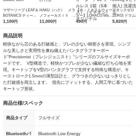
マザーソープ LEAF＆
HAKU（ハク） メラ
【水・ミネラルウォー
アタックゼロ（A
BOTANICS ティーツ
ノフォーカスＩＶ 4
ター】LOHACO Wate
ZERO) ドラ
リー 1セット（1個×
1,100
5ｇ 資生堂 おまけ
11,000
r（ロハコウォータ
490
詰め替え メガ
5,820
円
円
円
円
2） studio CLIP
付き
ー）2L ラベルレス 1
ボ 2300g 1
箱（5本入）（イチオ
個入) 洗濯洗剤
商品説明
シ） オリジナル
軽快ながら芯のある打鍵感と、ブレの少ない精密さを実現。シンプ
ルな美しさと実用性を兼ね備えたパンタグラフキーボー
ド”Precisionist（プレシジョニスト）”シリーズのフルサイズキーボ
ードです。  V型構造で、軽快かつブレが少ない繊細な打ち心地を実
現。キートップをV型のパンタグラフで支持する特殊な構造が、キ
ーストローク1.5mmの薄型設計と、グラつきの少ないはっきりとし
た打鍵感を両立します。  指先にフィットする、人間工学に基づいた
キートップ形状。
商品仕様/スペック
商品タイプ
フルサイズ
Bluetoothバ
Bluetooth Low Energy