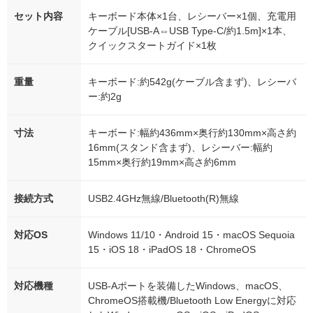
セット内容
キーボード本体×1台、レシーバー×1個、充電用
ケーブル[USB-A⇔USB Type-C/約1.5m]×1本、
クイックスタートガイド×1枚
重量
キーボード:約542g(ケーブル含まず)、レシーバ
ー:約2g
寸法
キーボード:幅約436mm×奥行約130mm×高さ約
16mm(スタンド含まず)、レシーバー:幅約
15mm×奥行約19mm×高さ約6mm
接続方式
USB2.4GHz無線/Bluetooth(R)無線
対応OS
Windows 11/10・Android 15・macOS Sequoia
15・iOS 18・iPadOS 18・ChromeOS
対応機種
USB-Aポートを装備したWindows、macOS、
ChromeOS搭載機/Bluetooth Low Energyに対応