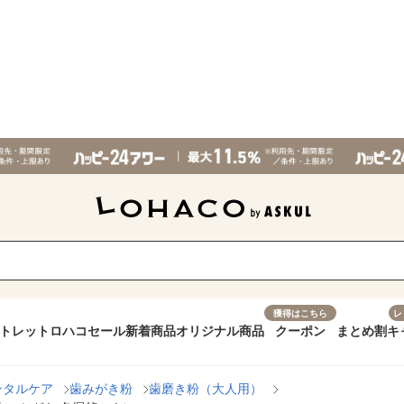
獲得はこちら
レ
トレット
ロハコセール
新着商品
オリジナル商品
クーポン
まとめ割
キ
ンタルケア
歯みがき粉
歯磨き粉（大人用）