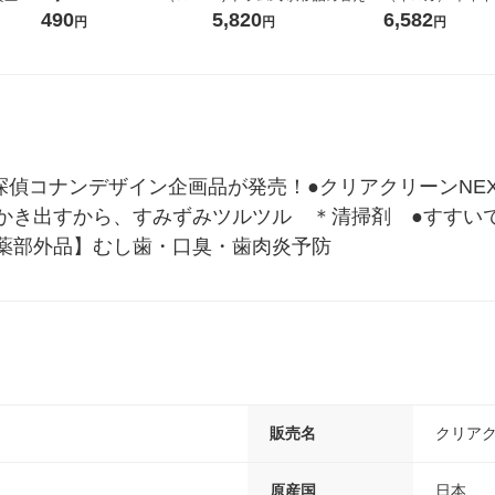
コウォーター）2L ラベルレ
ガジャンボ 2300g 1セット
ーの香り 柔軟剤 
490
5,820
6,582
円
円
円
ス 1箱（5本入）（イチオ
（2個入) 洗濯洗剤 花王
特大 1200ml 1
シ） オリジナル
入) 花王
名探偵コナンデザイン企画品が発売！●クリアクリーンNE
かき出すから、すみずみツルツル　＊清掃剤　●すすい
薬部外品】むし歯・口臭・歯肉炎予防
販売名
クリア
原産国
日本