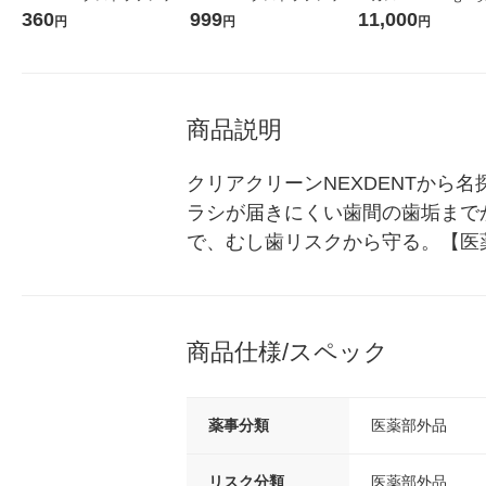
ュ コナン 120g 花王 ハミガ
ュ コナン 120g 1セット（3
堂 おまけ付き
360
999
11,000
円
円
円
キ 名探偵コナン
本） 花王 ハミガキ 名探偵コ
ナン
商品説明
クリアクリーンNEXDENTから
ラシが届きにくい歯間の歯垢まで
で、むし歯リスクから守る。【医
商品仕様/スペック
薬事分類
医薬部外品
リスク分類
医薬部外品