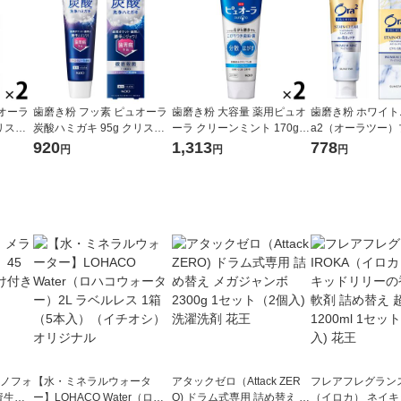
オーラ
歯磨き粉 フッ素 ピュオーラ
歯磨き粉 大容量 薬用ピュオ
歯磨き粉 ホワイトニ
リスタ
炭酸ハミガキ 95g クリスタ
ーラ クリーンミント 170g 1
a2（オーラツー
浄 歯周
ルソーダ 花王 炭酸洗浄 歯周
セット（2本） 花王 虫歯・
ム ステインクリ
920
1,313
778
円
円
円
）
病予防 1本
口臭・歯肉炎予防
プレミアムミント 1
ット（2本）サン
ラノフォ
【水・ミネラルウォータ
アタックゼロ（Attack ZER
フレアフレグランス 
資生
ー】LOHACO Water（ロハ
O) ドラム式専用 詰め替え メ
（イロカ） ネイ