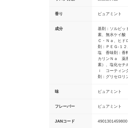
香り
ピュアミント
成分
基剤：ソルビッ
素、無水ケイ酸
Ｃ・Ｎａ、ヒド
剤：ＰＥＧ-１
塩 香味剤：香
カリンＮａ 薬
素）、塩化セチ
ｉ コーティン
剤：グリセロリ
味
ピュアミント
フレーバー
ピュアミント
JANコード
4901301459800