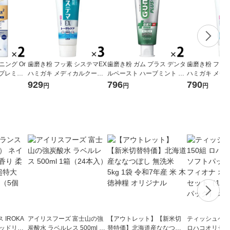
ング Or
歯磨き粉 フッ素 システマEX
歯磨き粉 ガム プラス デンタ
歯磨き粉 フッ素
）プレミア
ハミガキ メディカルクール
ルペースト ハーブミント 12
ハミガキ メデ
アペースト
130g 1セット（3本） 歯周
0g 1セット（2本）サンスタ
130g 1セット
929
796
790
円
円
円
00g 1セ
病予防 ライオン
ー GUM 殺菌 高濃度フッ素
病予防 ライオ
スター
配合 むし歯予防
IROKA
アイリスフーズ 富士山の強
【アウトレット】【新米切
ティッシュペーパ
キッドリリ
炭酸水 ラベルレス 500ml 1
替特価】北海道産ななつぼ
ロハコオリジナ