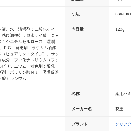
寸法
63×40×
ト液、水 清掃剤：二酸化ケイ
内容量
120g
 粘度調整剤：無水ケイ酸、ＣＭ
ロキシエチルセルロース 湿潤
２、ＰＧ 発泡剤：ラウリル硫酸
料（ピュアミントタイプ）、サッ
用成分：フッ化ナトリウム（フッ
ルピリジニウム 着色剤：酸化Ｔ
グ剤：ポリリン酸Ｎａ 吸着促進
ン酸カルシウム
名称
薬用ハ
メーカー名
花王
ブランド
クリア