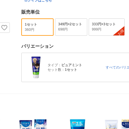
ログインはこちら
販売単位
349円×2セット
333円×3セット
1セット
698円
999円
360円
お得
バリエーション
タイプ：
ピュアミント
すべてのバリ
セット数：
1セット