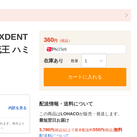
DENT
360
円
（税込）
花王 ハミ
5
%
(15pt)
在庫あり
1
数量
カートに入れる
配送情報・送料について
内訳を見る
この商品は
LOHACO
が販売・発送します。
最短翌日お届け
されます。表示より
い。
3,780
550
無料
円
(税込)以上で基本配送料
円
(税込)
配送料について