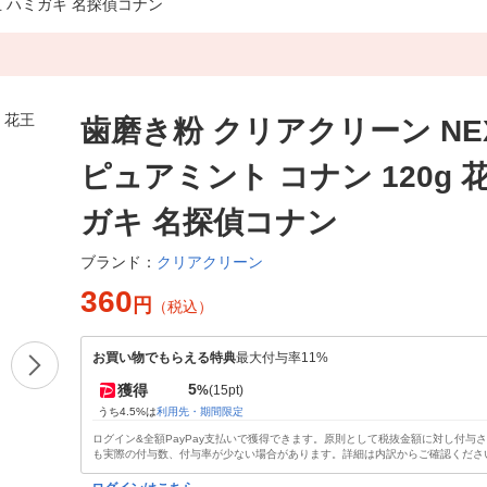
花王 ハミガキ 名探偵コナン
歯磨き粉 クリアクリーン NEX
ピュアミント コナン 120g 
ガキ 名探偵コナン
クリアクリーン
ブランド：
360
円
（税込）
お買い物でもらえる特典
最大付与率11%
5
獲得
%
(15pt)
うち4.5%は
利用先・期間限定
ログイン&全額PayPay支払いで獲得できます。原則として税抜金額に対し付与
も実際の付与数、付与率が少ない場合があります。詳細は内訳からご確認くださ