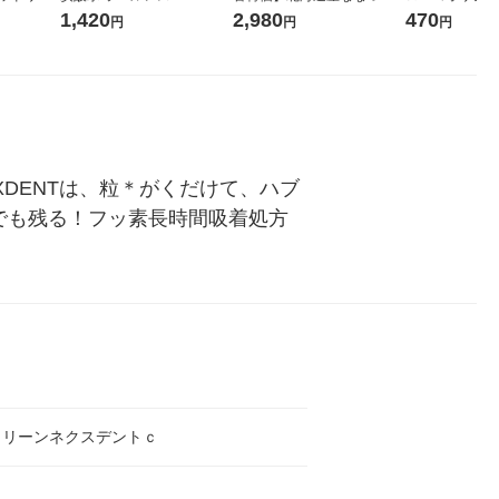
詰め替え 超
箱（24本入）
し 無洗米 5kg 1袋 令和7年産
ックティッシュ
1,420
2,980
470
円
円
円
セット（5個
米 木徳神糧 オリジナル
リジナル 1セ
5個入×2パック
ル
XDENTは、粒＊がくだけて、ハブ
でも残る！フッ素長時間吸着処方
クリーンネクスデントｃ