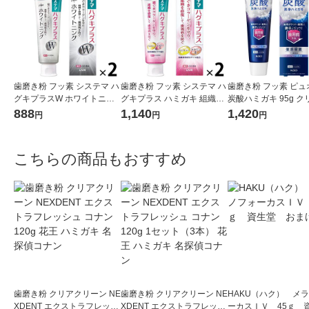
歯磨き粉 フッ素 システマ ハ
歯磨き粉 フッ素 システマ ハ
歯磨き粉 フッ素 ピュ
グキプラスW ホワイトニン
グキプラス ハミガキ 組織修
炭酸ハミガキ 95g ク
グ ハミガキ 高濃度フッ素配
復成分ダブル配合 歯周病予
ルソーダ 花王 炭酸洗
888
1,140
1,420
円
円
円
合 歯周病予防 95g 1セット
防 90g 1セット（2本） ライ
病予防 1セット（2本
（2本） ライオン
オン
こちらの商品もおすすめ
歯磨き粉 クリアクリーン NE
歯磨き粉 クリアクリーン NE
HAKU（ハク） メ
XDENT エクストラフレッシ
XDENT エクストラフレッシ
ーカスＩＶ 45ｇ 