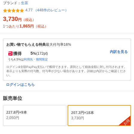
ブランド：
生茶
4.77 （448件のレビュー）
3,730
円
（税込）
1,865
1つあたり
円
（税込）
お買い物でもらえる特典
最大付与率16%
内訳を見る
5
獲得
%
(172pt)
うち4.5%は
利用先・期間限定
ログイン&全額PayPay支払いで獲得できます。原則として税抜金額に対し付与されます。
表示よりも実際の付与数、付与率が少ない場合があります。詳細は内訳からご確認くださ
い。
ログインはこちら
販売単位
227.8円×9本
207.3円×18本
2,050円
3,730円
お得