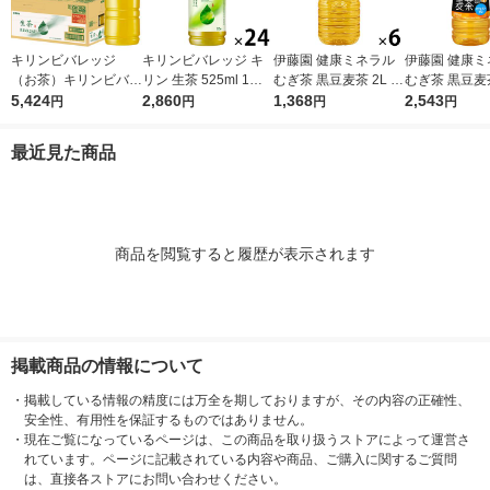
キリンビバレッジ
キリンビバレッジ キ
伊藤園 健康ミネラル
伊藤園 健康ミ
（お茶）キリンビバレ
リン 生茶 525ml 1箱
むぎ茶 黒豆麦茶 2L 1
むぎ茶 黒豆麦茶
ッジ 生茶 ラベルレス
5,424
（24本入） お茶 緑茶
2,860
箱（6本入）
1,368
ml 1箱（24
2,543
円
円
円
円
525ml×24本 336807
ペットボトル
1セット(48本)
最近見た商品
商品を閲覧すると履歴が表示されます
掲載商品の情報について
・
掲載している情報の精度には万全を期しておりますが、その内容の正確性、
安全性、有用性を保証するものではありません。
・
現在ご覧になっているページは、この商品を取り扱うストアによって運営さ
れています。ページに記載されている内容や商品、ご購入に関するご質問
は、直接各ストアにお問い合わせください。