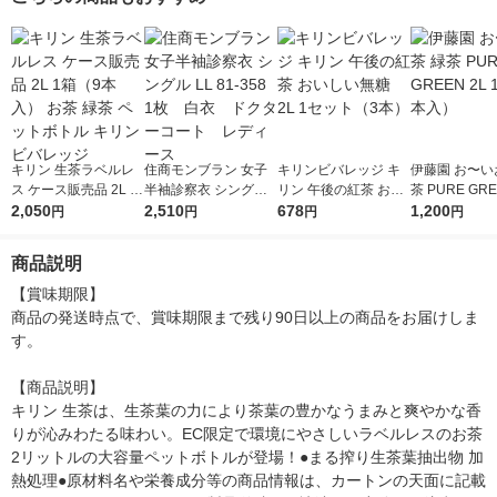
キリン 生茶ラベルレ
住商モンブラン 女子
キリンビバレッジ キ
伊藤園 お〜い
ス ケース販売品 2L 1
半袖診察衣 シングル
リン 午後の紅茶 おい
茶 PURE GRE
箱（9本入） お茶 緑
2,050
LL 81-358 1枚 白
2,510
しい無糖 2L 1セット
678
1箱（6本入）
1,200
円
円
円
円
茶 ペットボトル キリ
衣 ドクターコート
（3本）
ンビバレッジ
レディース
商品説明
【賞味期限】

商品の発送時点で、賞味期限まで残り90日以上の商品をお届けしま
す。

【商品説明】

キリン 生茶は、生茶葉の力により茶葉の豊かなうまみと爽やかな香
りが沁みわたる味わい。EC限定で環境にやさしいラベルレスのお茶
2リットルの大容量ペットボトルが登場！●まる搾り生茶葉抽出物 加
熱処理●原材料名や栄養成分等の商品情報は、カートンの天面に記載