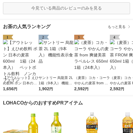
今見ている商品のレビューのみを見る
お茶の人気ランキング
もっと見る
1
2
3
4
【アウトレット】えひ
サントリー 烏龍茶 2L
（麦茶）コカ・コーラ
（麦茶）コカ
め飲料 ポン 日本の麦
1箱（9本入） 機能性
やかんの麦茶 from 爽
やかんの麦茶 
茶 600ml 1箱（2
1,656
表示食品
1,902
健美茶 ラベルレス 65
2,592
爽健美茶 650m
2,592
円
円
円
円
4本入） ペットボト
0ml 1箱（24本入）
（24本入）
ル飲料 ノンカフェイ
LOHACOからのおすすめPRアイテム
ン