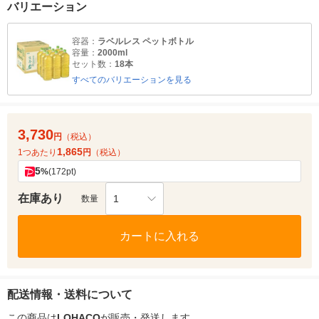
バリエーション
容器：
ラベルレス ペットボトル
容量：
2000ml
セット数：
18本
すべてのバリエーションを見る
3,730
円
（税込）
1,865
1つあたり
円
（税込）
5
%
(172pt)
在庫あり
1
数量
カートに入れる
配送情報・送料について
この商品は
LOHACO
が販売・発送します。