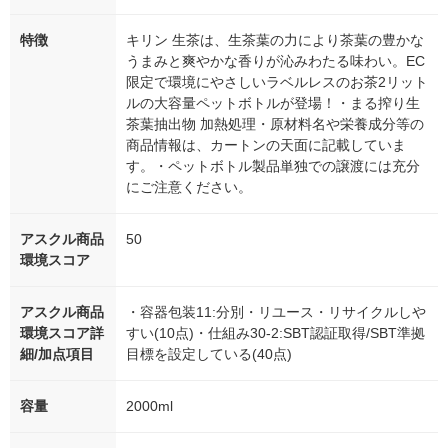
特徴
キリン 生茶は、生茶葉の力により茶葉の豊かな
うまみと爽やかな香りが沁みわたる味わい。EC
限定で環境にやさしいラベルレスのお茶2リット
ルの大容量ペットボトルが登場！・まる搾り生
茶葉抽出物 加熱処理・原材料名や栄養成分等の
商品情報は、カートンの天面に記載していま
す。・ペットボトル製品単独での譲渡には充分
にご注意ください。
アスクル商品
50
環境スコア
アスクル商品
・容器包装11:分別・リユース・リサイクルしや
環境スコア詳
すい(10点)・仕組み30-2:SBT認証取得/SBT準拠
細/加点項目
目標を設定している(40点)
容量
2000ml