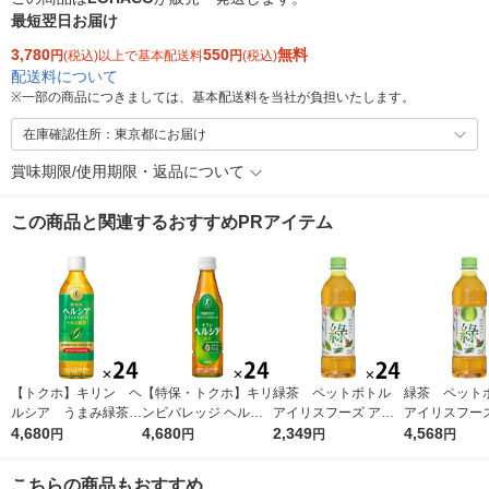
最短翌日お届け
3,780
550
無料
円
(税込)以上で基本配送料
円
(税込)
配送料について
※
一部の商品につきましては、基本配送料を当社が負担いたします。
在庫確認住所：東京都にお届け
賞味期限/使用期限・返品について
この商品と関連するおすすめPRアイテム
【トクホ】キリン ヘ
【特保・トクホ】キリ
緑茶 ペットボトル
緑茶 ペッ
ルシア うまみ緑茶
ンビバレッジ ヘルシ
アイリスフーズ アイ
アイリスフーズ
５００ｍｌＰＥＴ 1箱
4,680
ア 緑茶 350ml スリム
4,680
リスのお茶 500ml 1箱
2,349
リスのお茶 500
4,568
円
円
円
円
（24本入）
1箱（24本入）
（24本入）
ット（48本）
こちらの商品もおすすめ