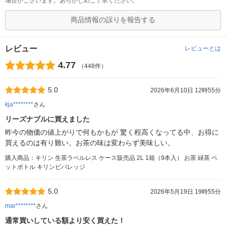
場合がございます。あらかじめご了承ください。
商品情報の誤りを報告する
レビュー
レビューとは
4.77
（448件）
5.0
2026年6月10日 12時55分
kja********
さん
リーズナブルに買えました
昨今の物価の値上がりで何もかもが 驚く程高くなってる中、お得に
買えるのは有り難い。お茶の味は変わらず美味しい。
購入商品：キリン 生茶ラベルレス ケース販売品 2L 1箱（9本入） お茶 緑茶 ペ
ットボトル キリンビバレッジ
5.0
2026年5月19日 19時55分
mar********
さん
通常買いしている額より安く買えた！