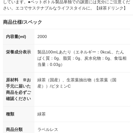
しています。●ペットボトル製品単独での譲渡には充分にご注意くだ
さい。エコでサステナブルなライフスタイルに。【緑茶ドリンク】
商品仕様/スペック
内容量(ml)
2000
栄養成分表示
製品100mLあたり（エネルギー：0kcaL、たん
ぱく質：0g、脂質：0g、炭水化物：0g、食塩相
当量：0.03g）
原材料 ※お
緑茶（国産）、生茶葉抽出物（生茶葉（国
手元に届いた
産））/ビタミンC
商品を必ずご
確認ください
種類
緑茶
商品分類
ラベルレス