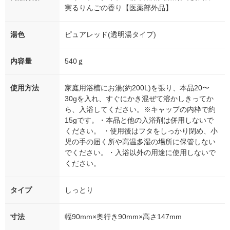
実るりんごの香り【医薬部外品】
湯色
ピュアレッド(透明湯タイプ)
内容量
540ｇ
使用方法
家庭用浴槽にお湯(約200L)を張り、本品20〜
30gを入れ、すぐにかき混ぜて溶かしきってか
ら、入浴してください。※キャップの内枠で約
15gです。・本品と他の入浴剤は併用しないで
ください。 ・使用後はフタをしっかり閉め、小
児の手の届く所や高温多湿の場所に保管しない
でください。・入浴以外の用途に使用しないで
ください。
タイプ
しっとり
寸法
幅90mm×奥行き90mm×高さ147mm