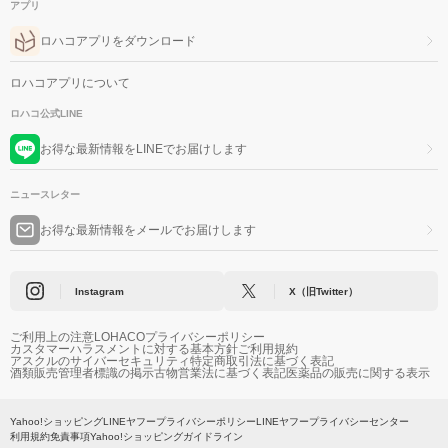
アプリ
ロハコアプリをダウンロード
ロハコアプリについて
ロハコ公式LINE
お得な最新情報をLINEでお届けします
ニュースレター
お得な最新情報をメールでお届けします
Instagram
X（旧Twitter）
ご利用上の注意
LOHACOプライバシーポリシー
カスタマーハラスメントに対する基本方針
ご利用規約
アスクルのサイバーセキュリティ
特定商取引法に基づく表記
酒類販売管理者標識の掲示
古物営業法に基づく表記
医薬品の販売に関する表示
Yahoo!ショッピング
LINEヤフープライバシーポリシー
LINEヤフープライバシーセンター
利用規約
免責事項
Yahoo!ショッピングガイドライン