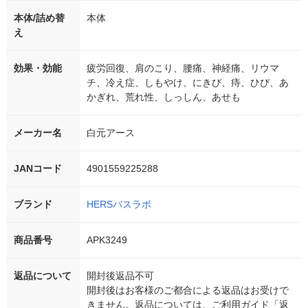
本体/詰め替
本体
え
効果・効能
疲労回復、肩のこり、腰痛、神経痛、リウマ
チ、冷え症、しもやけ、にきび、痔、ひび、あ
かぎれ、荒れ性、しっしん、あせも
メーカー名
白元アース
JANコード
4901559225288
ブランド
HERSバスラボ
商品番号
APK3249
返品について
開封後返品不可
開封後はお客様のご都合による返品はお受けで
きません。返品については、ご利用ガイド「返