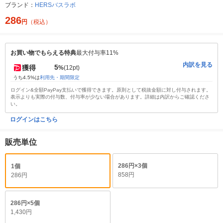
ブランド：
HERSバスラボ
286
円
（税込）
お買い物でもらえる特典
最大付与率11%
内訳を見る
5
獲得
%
(12pt)
うち4.5%は
利用先・期間限定
ログイン&全額PayPay支払いで獲得できます。原則として税抜金額に対し付与されます。
表示よりも実際の付与数、付与率が少ない場合があります。詳細は内訳からご確認くださ
い。
ログインはこちら
販売単位
286円×3個
1個
858円
286円
286円×5個
1,430円