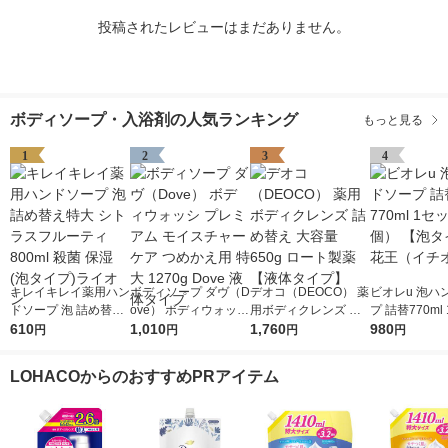
投稿されたレビューはまだありません。
ボディソープ・入浴剤の人気ランキング
もっと見る
1
2
3
4
キレイキレイ薬用ハン
ボディソープ ダヴ（D
デオコ（DEOCO） 薬
ビオレu 泡ハ
ドソープ 泡 詰め替え
ove） ボディウォッシ
用ボディクレンズ 詰
プ 詰替770ml
特大 シトラスフルー
610
プレミアム モイスチ
1,010
め替え 大容量 650g
1,760
（2個） 【泡
980
円
円
円
円
ティ 800ml 殺菌 保湿
ャーケア つめかえ用
ロート製薬 【液体タ
花王（イチオ
(泡タイプ)ライオン
特大 1270g Dove 液
イプ】
LOHACOからのおすすめPRアイテム
体タイプ