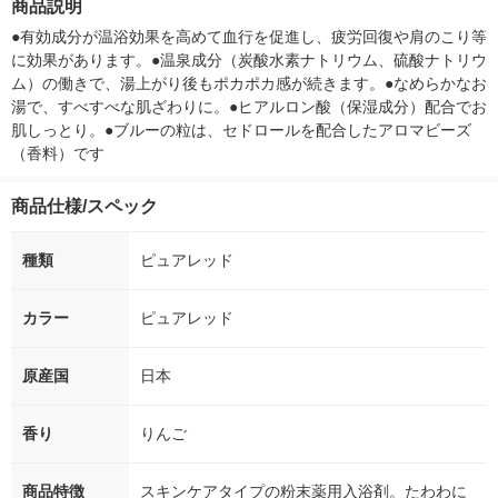
商品説明
●有効成分が温浴効果を高めて血行を促進し、疲労回復や肩のこり等
に効果があります。●温泉成分（炭酸水素ナトリウム、硫酸ナトリウ
ム）の働きで、湯上がり後もポカポカ感が続きます。●なめらかなお
湯で、すべすべな肌ざわりに。●ヒアルロン酸（保湿成分）配合でお
肌しっとり。●ブルーの粒は、セドロールを配合したアロマビーズ
（香料）です
商品仕様/スペック
種類
ピュアレッド
カラー
ピュアレッド
原産国
日本
香り
りんご
商品特徴
スキンケアタイプの粉末薬用入浴剤。たわわに