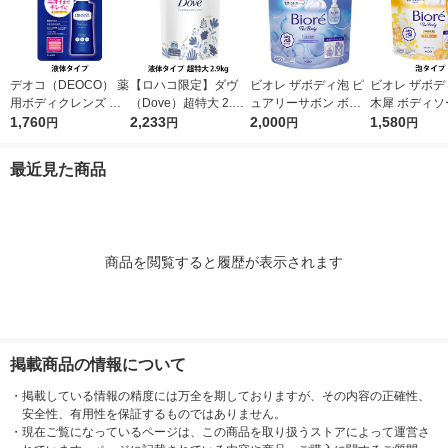
デオコ（DEOCO） 薬
【ロハコ限定】ダヴ
ビオレ ザボディ泡 ピ
ビオレ ザボデ
用ボディクレンズ 詰
（Dove）超特大 2.9k
ュアリーサボン ボデ
木犀 ボディソ
め替え 大容量 650g
1,760
g 液体 ボディウォッ
2,233
ィソープ 詰替特大 14
2,000
替 1410ml 
1,580
円
円
円
円
ロート製薬 【液体タ
シュ 詰替え プレミア
10ml 花王 泡タイプ
イプ
イプ】
ムモイスチャーケア
最近見た商品
ボディソープ オリジ
ナル 限定
商品を閲覧すると履歴が表示されます
掲載商品の情報について
・
掲載している情報の精度には万全を期しておりますが、その内容の正確性、
安全性、有用性を保証するものではありません。
・
現在ご覧になっているページは、この商品を取り扱うストアによって運営さ