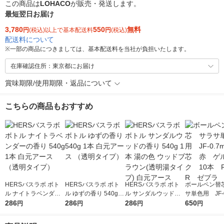
この商品は
LOHACO
が販売・発送します。
最短翌日お届け
3,780
550
無料
円
(税込)以上で基本配送料
円
(税込)
配送料について
※
一部の商品につきましては、基本配送料を当社が負担いたします。
在庫確認住所：東京都にお届け
賞味期限/使用期限・返品について
こちらの商品もおすすめ
HERSバスラボ ボト
HERSバスラボ ボト
HERSバスラボ ボト
ボールペン替
ル ナイトラベンダー
ル ゆずの香り 540g 1
ル サンダルウッドの
サ単色用 JF-
の香り 540g 1本 白元
286
本 白元アース （透明
286
香り 540g 1本 湯の色
286
芯 赤 ゲ
650
円
円
円
円
アース （透明タイ
タイプ）
ウッドブラウン(透明
10本 RJF7
プ）
湯タイプ) 白元アース
ラ