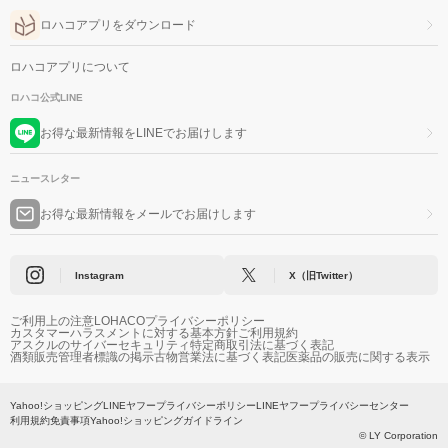
ロハコアプリをダウンロード
ロハコアプリについて
ロハコ公式LINE
お得な最新情報をLINEでお届けします
ニュースレター
お得な最新情報をメールでお届けします
Instagram
X（旧Twitter）
ご利用上の注意
LOHACOプライバシーポリシー
カスタマーハラスメントに対する基本方針
ご利用規約
アスクルのサイバーセキュリティ
特定商取引法に基づく表記
酒類販売管理者標識の掲示
古物営業法に基づく表記
医薬品の販売に関する表示
Yahoo!ショッピング
LINEヤフープライバシーポリシー
LINEヤフープライバシーセンター
利用規約
免責事項
Yahoo!ショッピングガイドライン
© LY Corporation