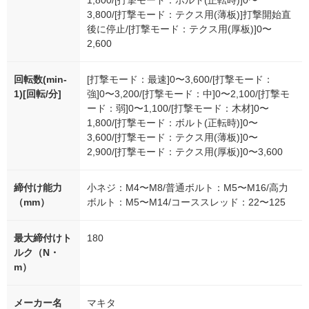
1,800/[打撃モード：ボルト(正転時)]0〜
3,800/[打撃モード：テクス用(薄板)]打撃開始直
後に停止/[打撃モード：テクス用(厚板)]0〜
2,600
回転数(min-
[打撃モード：最速]0〜3,600/[打撃モード：
1)[回転/分]
強]0〜3,200/[打撃モード：中]0〜2,100/[打撃モ
ード：弱]0〜1,100/[打撃モード：木材]0〜
1,800/[打撃モード：ボルト(正転時)]0〜
3,600/[打撃モード：テクス用(薄板)]0〜
2,900/[打撃モード：テクス用(厚板)]0〜3,600
締付け能力
小ネジ：M4〜M8/普通ボルト：M5〜M16/高力
（mm）
ボルト：M5〜M14/コーススレッド：22〜125
最大締付けト
180
ルク（N・
m）
メーカー名
マキタ