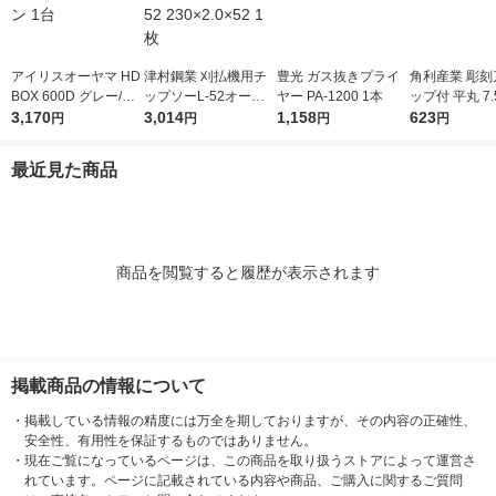
アイリスオーヤマ HD
津村鋼業 刈払機用チ
豊光 ガス抜きプライ
角利産業 彫刻
BOX 600D グレー/モ
ップソーL-52オール
ヤー PA-1200 1本
ップ付 平丸 7.
スグリーン 1台
3,170
ラウンド L-52 230×2.
3,014
1,158
541 1個
623
円
円
円
円
0×52 1枚
最近見た商品
商品を閲覧すると履歴が表示されます
掲載商品の情報について
・
掲載している情報の精度には万全を期しておりますが、その内容の正確性、
安全性、有用性を保証するものではありません。
・
現在ご覧になっているページは、この商品を取り扱うストアによって運営さ
れています。ページに記載されている内容や商品、ご購入に関するご質問