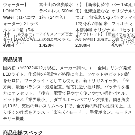
【水・ミネラルウォー
アイリスフーズ 富士
【アウトレット】【新
ティッシュペー
ター】LOHACO Wate
山の強炭酸水 ラベル
米切替特価】北海道産
50組 ロハコ
r（ロハコウォータ
490
レス 500ml 1箱（24
1,420
ななつぼし 無洗米 5k
2,980
ルソフトパッ
470
円
円
円
円
ー）2L ラベルレス 1
本入）
g 1袋 令和7年産 米 木
シュ フィオナ
箱（5本入）（イチオ
徳神糧 オリジナル
ナル 1セット
商品説明
シ） オリジナル
個：5個入×2
オリジナル
国内初（※2022年12月現在、メーカー調べ。）「全周」リング発光
LEDライト。作業時の視認性が格段に向上。ソケットやビットの影
をゼロに。ワークライトとしても使える。新トリガスイッチ。「全
方向」最適バランス・最適配置。軸芯に近い握り部。バッテリを後
方にオフセット。「後方」配置で見やすく使いやすい操作パネル。
ビット振れ「業界最小」、ダブルボールベアリング採用。傾き角度
約10.5°。突出の無いスリムヘッドで、全方向の隅打ち性能向上。よ
り多くの作業をアシスト「楽らく4モード」。手元ボタン。モードメ
モリー機能。
商品仕様/スペック