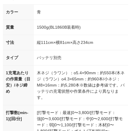
カラー
青
質量
1500g(BL1860B装着時)
寸法
縦111cm×横81cm×高さ234cm
タイプ
バッテリ別売
1充電あたり
木ネジ（ラワン）：o5.4×90mm：約550本/木ネ
の作業量（目
ジ（ラワン）o4.3×65mm：約960本/小ネジ：
安）/ネジ締
M8×16mm：約5,280本※数値は参考値です。バ
め
ッテリの充電状態や作業条件により異なりま
す。
打撃数(min-
[打撃モード：最速]0〜3,800/[打撃モード：
1)[回/分]
強]0〜3,600/[打撃モード：中]0〜2,600/[打撃モ
ード：弱]0〜1,100/[打撃モード：木材]0〜