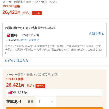
メーカー希望小売価格：
32,670円（税込）
19%OFF価格
26,421
円
（税込）
セール
お買い物でもらえる特典
最大付与率7%
内訳を見る
5
獲得
%
(1,212pt)
うち4.5%は
利用先・期間限定
ログイン&全額PayPay支払いで獲得できます。原則として税抜金額に対し付与されます。
表示よりも実際の付与数、付与率が少ない場合があります。詳細は内訳からご確認くださ
い。
ログインはこちら
メーカー希望小売価格：
32,670円（税込）
19%OFF価格
26,421
円
（税込）
セール
5
%
(1,212pt)
在庫あり
1
数量