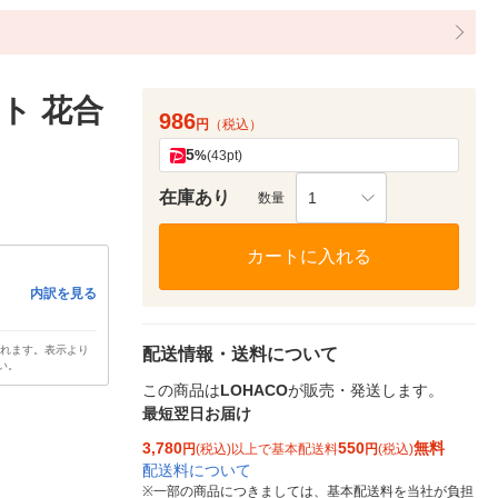
ト 花合
986
円
（税込）
5
%
(43pt)
在庫あり
1
数量
カートに入れる
内訳を見る
されます。表示より
配送情報・送料について
い。
この商品は
LOHACO
が販売・発送します。
最短翌日お届け
3,780
550
無料
円
(税込)以上で基本配送料
円
(税込)
配送料について
※
一部の商品につきましては、基本配送料を当社が負担