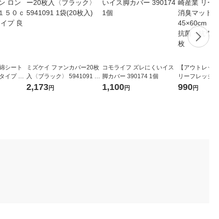
り綿シート
ミズケイ ファンカバー20枚
コモライフ ズレにくいイス
【アウトレット
タイプ ５
入〈ブラック〉 5941091 1
脚カバー 390174 1個
リーフレッシュ
レーストラ
袋(20枚入)
スクエア 45×6
2,173
1,100
990
円
円
円
消臭・抗菌・抗
工 1枚