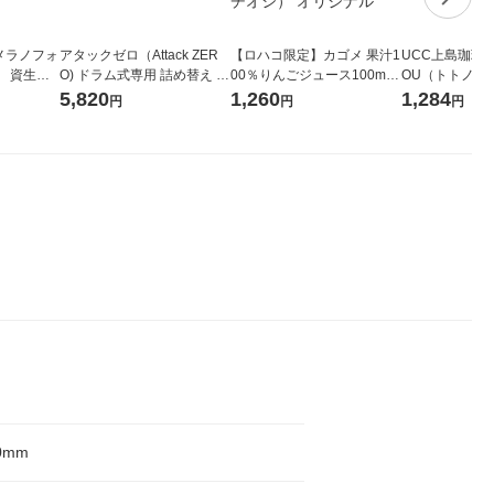
メラノフォ
アタックゼロ（Attack ZER
【ロハコ限定】カゴメ 果汁1
UCC上島珈琲 U
 資生
O) ドラム式専用 詰め替え メ
00％りんごジュース100ml 1
OU（トトノウ） 
ガジャンボ 2300g 1セット
箱（18本入）オリジナル
無糖 500ml 
5,820
1,260
1,284
円
円
円
（2個入) 洗濯洗剤 花王
【クイズ付き】【紙パッ
ク】（イチオシ） オリジナ
ル
0mm