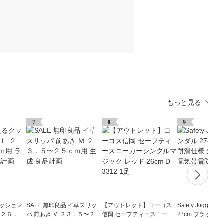
もっと見る
7
8
9
クッション
SALE 無印良品 イ草スリッ
【アウトレット】コーコス
Safety Jogg
〜２６．５
パ 前あき Ｍ ２３．５〜２５
信岡 セーフティースニーカ
27cm ブラック