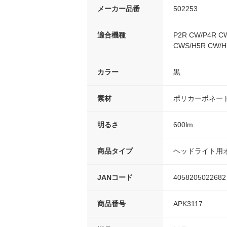
メーカー品番
502253
適合機種
P2R CW/P4R C
CWS/H5R CW/H
カラー
黒
素材
ポリカーボネー
明るさ
600lm
商品タイプ
ヘッドライト用
JANコード
4058205022682
商品番号
APK3117