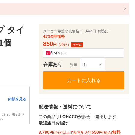
プ タイ
メーカー希望小売価格：
1,443円（税込）
41%OFF価格
 1個
850
円
（税込）
セール
5
%
(38pt)
在庫あり
1
数量
カートに入れる
内訳を見る
配送情報・送料について
されます。表示より
この商品は
LOHACO
が販売・発送します。
い。
最短翌日お届け
3,780
550
無料
円
(税込)以上で基本配送料
円
(税込)