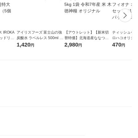
IROKA
アイリスフーズ 富士山の強
【アウトレット】【新米切
ティッシュペーパ
キッドリリ
炭酸水 ラベルレス 500ml 1
替特価】北海道産ななつぼ
ロハコオリジナ
詰め替え 超
箱（24本入）
し 無洗米 5kg 1袋 令和7年産
ックティッシュ
1,420
2,980
470
円
円
円
セット（5個
米 木徳神糧 オリジナル
リジナル 1セ
5個入×2パック
ル