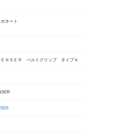
ーボネート
ＬＥＮＳＥＲ ベルトクリップ タイプＡ
NSER
NSER