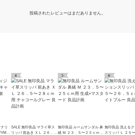
投稿されたレビューはまだありません。
4
5
6
ョナリ
SALE 無印良品 マライ草ス
無印良品 ルームサンダル 鼻
無印良品 洗える
VMC-
リッパ 前あき ＸＬ ２６．
緒 Ｍ ２３．５〜２５ｃｍ用
スリッパ Ｌ ２５