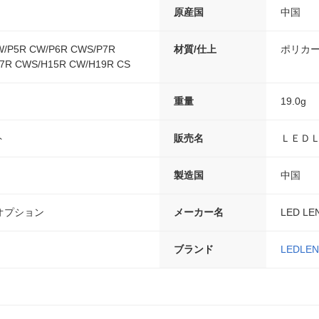
原産国
中国
W/P5R CW/P6R CWS/P7R
材質/仕上
ポリカ
7R CWS/H15R CW/H19R CS
重量
19.0g
ト
販売名
ＬＥＤ
製造国
中国
オプション
メーカー名
LED LE
ブランド
LEDLE