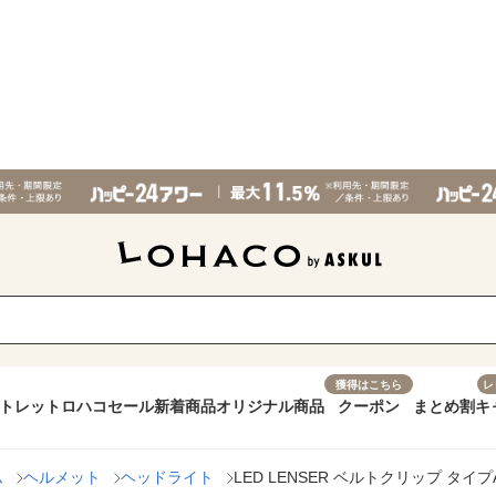
獲得はこちら
レ
トレット
ロハコセール
新着商品
オリジナル商品
クーポン
まとめ割
キ
ム
ヘルメット
ヘッドライト
LED LENSER ベルトクリップ タイプA(