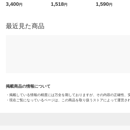
3 1個
ウェア用インナーベスト グ
001 1個（100枚入）
3,400
1,518
1,590
円
円
円
レー KF1-CV(G) 1着
最近見た商品
掲載商品の情報について
・
掲載している情報の精度には万全を期しておりますが、その内容の正確性、
・
現在ご覧になっているページは、この商品を取り扱うストアによって運営さ