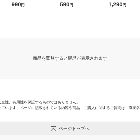
５〜２８ｃｍ用 チャコール
生成×マスタード 良品計画
ｃｍ用 ライトブル
990
590
1,290
円
円
円
グレー 良品計画
画
商品を閲覧すると履歴が表示されます
安全性、有用性を保証するものではありません。
れています。ページに記載されている内容や商品、ご購入に関するご質問は、直接各
ページトップへ