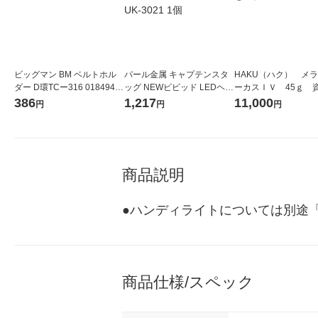
ビッグマン BM ベルトホル
パール金属 キャプテンスタ
HAKU（ハク） メ
ダー D環TCー316 018494 1
ッグ NEWビビッド LEDヘッ
ーカスＩＶ 45ｇ 
個
ドライト UK-3021 1個
堂 おまけ付き
386
1,217
11,000
円
円
円
商品説明
●ハンディライトについては別途
商品仕様/スペック