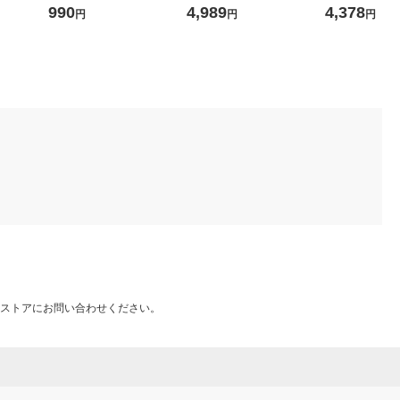
ー 良品計
ｃｍ用 生成 良品計画
ーシングルマジック レッド
洗い可能 静電気
990
4,989
4,378
円
円
円
26cm D-3312 1足
27.0
ストアにお問い合わせください。