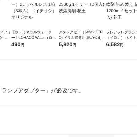
ラノフォ
【水・ミネラルウォータ
アタックゼロ（Attack ZER
フレアフレグランス 
資生
ー】LOHACO Water（ロハ
O) ドラム式専用 詰め替え メ
（イロカ） ネイ
コウォーター）2L ラベルレ
ガジャンボ 2300g 1セット
ーの香り 柔軟剤 
490
5,820
6,582
円
円
円
ス 1箱（5本入）（イチオ
（2個入) 洗濯洗剤 花王
特大 1200ml 1
シ） オリジナル
入) 花王
「ランプアダプター」が必要です。