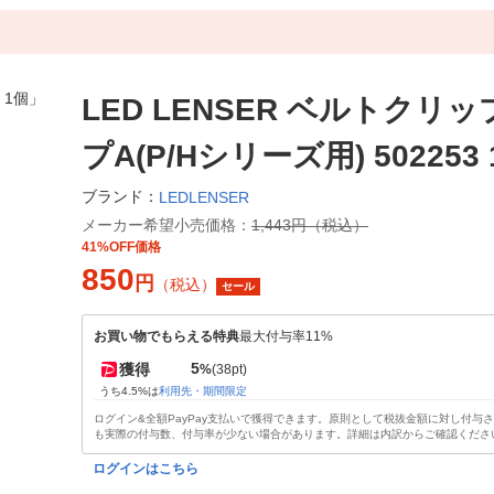
LED LENSER ベルトクリッ
プA(P/Hシリーズ用) 502253
ブランド：
LEDLENSER
メーカー希望小売価格：
1,443円（税込）
41%OFF価格
850
円
（税込）
セール
お買い物でもらえる特典
最大付与率11%
5
獲得
%
(38pt)
うち4.5%は
利用先・期間限定
ログイン&全額PayPay支払いで獲得できます。原則として税抜金額に対し付与
も実際の付与数、付与率が少ない場合があります。詳細は内訳からご確認くださ
ログインはこちら