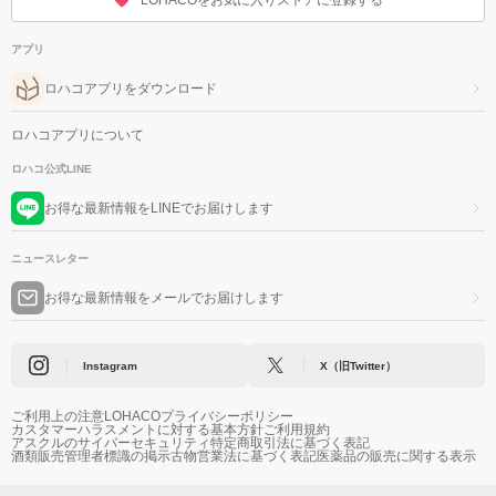
LOHACOをお気に入りストアに登録する
アプリ
ロハコアプリをダウンロード
ロハコアプリについて
ロハコ公式LINE
お得な最新情報をLINEでお届けします
ニュースレター
お得な最新情報をメールでお届けします
Instagram
X（旧Twitter）
ご利用上の注意
LOHACOプライバシーポリシー
カスタマーハラスメントに対する基本方針
ご利用規約
アスクルのサイバーセキュリティ
特定商取引法に基づく表記
酒類販売管理者標識の掲示
古物営業法に基づく表記
医薬品の販売に関する表示