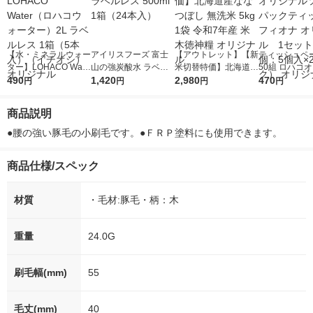
【水・ミネラルウォー
アイリスフーズ 富士
【アウトレット】【新
ティッシュペー
ター】LOHACO Wate
山の強炭酸水 ラベル
米切替特価】北海道産
50組 ロハコ
r（ロハコウォータ
490
レス 500ml 1箱（24
1,420
ななつぼし 無洗米 5k
2,980
ルソフトパッ
470
円
円
円
円
ー）2L ラベルレス 1
本入）
g 1袋 令和7年産 米 木
シュ フィオナ
箱（5本入）（イチオ
徳神糧 オリジナル
ナル 1セット
商品説明
シ） オリジナル
個：5個入×2
オリジナル
●腰の強い豚毛の小刷毛です。●ＦＲＰ塗料にも使用できます。
商品仕様/スペック
材質
・毛材:豚毛・柄：木
重量
24.0G
刷毛幅(mm)
55
毛丈(mm)
40