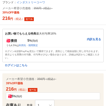
ブランド：
インダストリーコーワ
メーカー希望小売価格：
356円（税込）
39%OFF価格
216
円
（税込）
セール
お買い物でもらえる特典
最大付与率16%
内訳を見る
5
獲得
%
(8pt)
うち4.5%は
利用先・期間限定
ログイン&全額PayPay支払いで獲得できます。原則として税抜金額に対し付与されます。
表示よりも実際の付与数、付与率が少ない場合があります。詳細は内訳からご確認くださ
い。
ログインはこちら
メーカー希望小売価格：
356円（税込）
39%OFF価格
216
円
（税込）
セール
5
%
(8pt)
在庫あり
1
数量