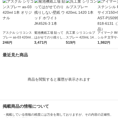
アスクル シリコンス
菊池襖紙工場 貼って
呉工業 シリコンルブ
アイマーク IM
プレー as-03 420ml 1
はがせてのり残りしな
スプレー 420mL 1420
シル P 文字サ
本 オリジナル
246
い壁紙 ウッド ホワイ
3,471
1本
519
×95mm AST-P
1,982
円
円
円
円
ト JK4526-3 1本
1枚 818-61
品）
最近見た商品
商品を閲覧すると履歴が表示されます
掲載商品の情報について
・
掲載している情報の精度には万全を期しておりますが、その内容の正確性、