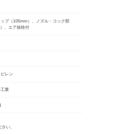
ップ（105mm）、ノズル・コック部
m）、エア抜栓付
ロピレン
井工業
1
ださい。