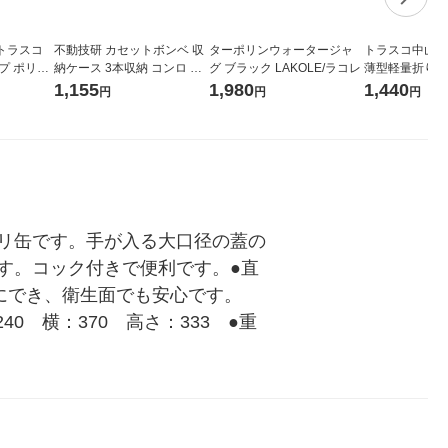
トラスコ
不動技研 カセットボンベ 収
ターポリンウォータージャ
トラスコ中山
プ ポリタ
納ケース 3本収納 コンロ 鍋
グ ブラック LAKOLE/ラコレ
薄型軽量折りた
ーン T-2
防災 グレー Fー2662 1個
ナ50Ｌ 透明
1,155
1,980
1,440
円
円
円
リ缶です。手が入る大口径の蓋の
す。コック付きで便利です。●直
にでき、衛生面でも安心です。　
0　横：370　高さ：333　●重