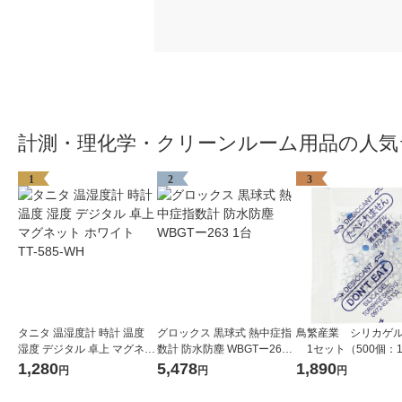
計測・理化学・クリーンルーム用品の人気
1
2
3
タニタ 温湿度計 時計 温度
グロックス 黒球式 熱中症指
鳥繁産業 シリカゲル
湿度 デジタル 卓上 マグネッ
数計 防水防塵 WBGTー263
1セット（500個：1
ト ホワイト TT-585-WH
1台
入×5袋）
1,280
5,478
1,890
円
円
円