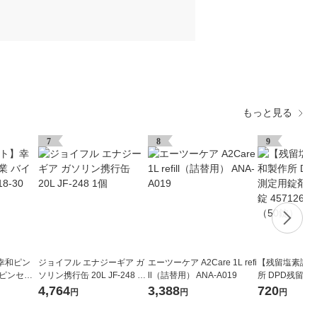
もっと見る
7
8
9
幸和ピン
ジョイフル エナジーギア ガ
エーツーケア A2Care 1L refi
【残留塩素試薬
オピンセッ
ソリン携行缶 20L JF-248 1
ll（詰替用） ANA-A019
所 DPD残留
991 1本
個
試薬No.1 50錠 
4,764
3,388
720
円
円
円
649 1箱（50