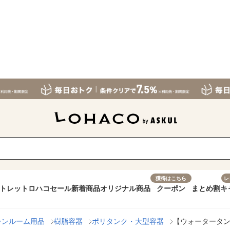
獲得はこちら
レ
トレット
ロハコセール
新着商品
オリジナル商品
クーポン
まとめ割
キ
ーンルーム用品
樹脂容器
ポリタンク・大型容器
【ウォータータン