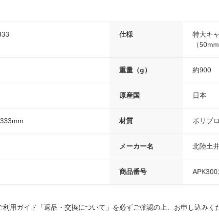
333
仕様
特大キャ
（50m
重量（g）
約900
原産国
日本
333mm
材質
ポリプ
メーカー名
北陸土
商品番号
APK300
ご利用ガイド「返品・交換について」を必ずご確認の上、お申し込みく