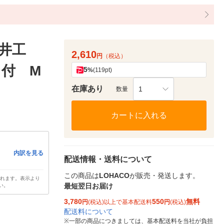
井工
2,610
円
（税込）
ク付 M
5
%
(119pt)
在庫あり
1
数量
カートに入れる
内訳を見る
配送情報・送料について
この商品は
LOHACO
が販売・発送します。
されます。表示より
最短翌日お届け
い。
3,780
550
無料
円
(税込)以上で基本配送料
円
(税込)
配送料について
※
一部の商品につきましては、基本配送料を当社が負担