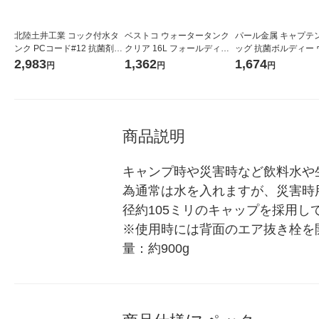
北陸土井工業 コック付水タ
ベストコ ウォータータンク
パール金属 キャプテ
ンク PCコード#12 抗菌剤入
クリア 16L フォールディン
ッグ 抗菌ボルディー 
り PC-12 1個
グ ワイドマウス ND-9087 1
タータンク5L M-6949
2,983
1,362
1,674
円
円
円
個
商品説明
キャンプ時や災害時など飲料水や
為通常は水を入れますが、災害時
径約105ミリのキャップを採用
※使用時には背面のエア抜き栓を開けて
量：約900g