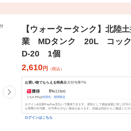
【ウォータータンク】北陸土
業 MDタンク 20L コッ
D-20 1個
2,610
円
（税込）
お買い物でもらえる特典
最大付与率7%
5
獲得
%
(119pt)
うち4.5%は
利用先・期間限定
ログイン&全額PayPay支払いで獲得できます。原則として税抜金額に対し付与
も実際の付与数、付与率が少ない場合があります。詳細は内訳からご確認くださ
ログインはこちら