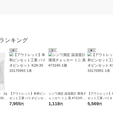
ランキング
4
5
6
 2g
【アウトレット】幸和ピン
シンワ測定 温湿度計 環境チ
【アウトレット】
00個
セット工業 バイオピンセッ
ェッカー ミニ 黒 #73245 1
セット工業 バイ
ト K28-30 33170993 1本
個
ト K18-30 33170
7,955
1,118
5,569
円
円
円