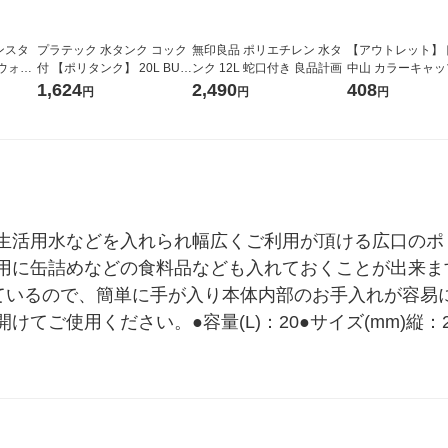
ンスタ
プラテック 水タンク コック
無印良品 ポリエチレン 水タ
【アウトレット】
ウォー
付 【ポリタンク】 20L BUB-
ンク 12L 蛇口付き 良品計画
中山 カラーキャッ
 1個
20
ンク(扁平缶)用 グリ
1,624
2,490
408
円
円
円
122 1個 365-6730
生活用水などを入れられ幅広くご利用が頂ける広口のポ
用に缶詰めなどの食料品なども入れておくことが出来ま
しているので、簡単に手が入り本体内部のお手入れが容易
ご使用ください。●容量(L)：20●サイズ(mm)縦：24