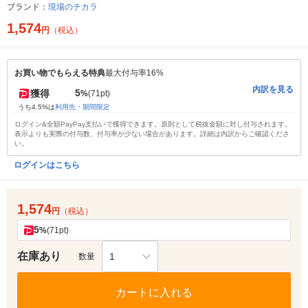
ブランド：
現場のチカラ
1,574
円
（税込）
お買い物でもらえる特典
最大付与率16%
内訳を見る
5
獲得
%
(71pt)
うち4.5%は
利用先・期間限定
ログイン&全額PayPay支払いで獲得できます。原則として税抜金額に対し付与されます。
表示よりも実際の付与数、付与率が少ない場合があります。詳細は内訳からご確認くださ
い。
ログインはこちら
1,574
円
（税込）
5
%
(71pt)
在庫あり
1
数量
カートに入れる