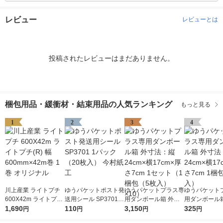
レビュー
レビューとは
投稿されたレビューはまだありません。
梱包用品・緩衝材・結束用品の人気ランキング
もっと見る
1
2
3
4
川上産業 ライトプチ
ゆうパケットポスト発
ゆうパケットプラス専
ゆうパケット
600X42m ライトプチ
送用シール SP3701 1
用ダンボール箱 外寸
用ダンボール箱
(R) 幅600mm×42m巻
1,690
パック（20枚入） 今
110
法：縦24cm×横17cm
3,150
法：縦24cm×
325
円
円
円
円
1巻 オリジナル
村紙工
×厚さ7cm 1セット（1
×厚さ7cm 1