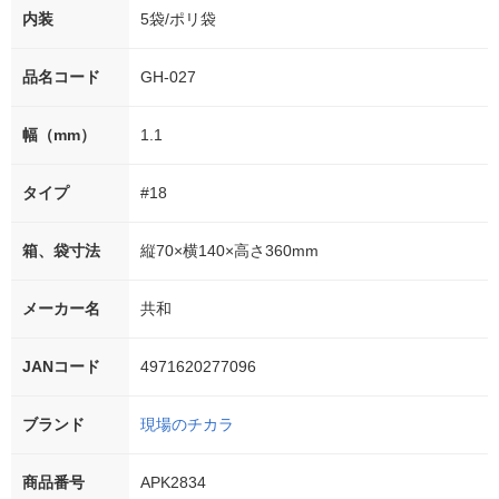
内装
5袋/ポリ袋
品名コード
GH-027
幅（mm）
1.1
タイプ
#18
箱、袋寸法
縦70×横140×高さ360mm
メーカー名
共和
JANコード
4971620277096
ブランド
現場のチカラ
商品番号
APK2834