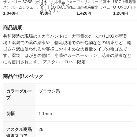
サントリー BOSS（ボ
【水・ミネラルウォー
アイリスフーズ 富士
UCC上島珈琲 
ス） ホームカフェ 甘
ター】LOHACO Wate
山の強炭酸水 ラベル
OTONOU（
さ控えめ 2L 1箱（6本
1,940
r（ロハコウォータ
490
レス 500ml 1箱（24
1,420
ウ） by BLAC
1,284
円
円
円
円
入）
ー）2L ラベルレス 1
本入）
00ml 1セッ
箱（5本入）（イチオ
商品説明
シ） オリジナル
共和製造の現場のチカラバンドに、大容量のたっぷり1KGが新登
場！薬局での薬の結束や、物流現場での梱包物などの結束など、輪
ゴムを沢山使われるお客様におすすめな大容量タイプの輪ゴムで
す。薬袋、はがきの他に、小菊やカーネーション、花束の結束など
にも使用されます。 アスクル・ロハコ限定
商品仕様/スペック
カラーグルー
ブラウン系
プ
切幅
1.1mm
アスクル商品
25
環境スコア