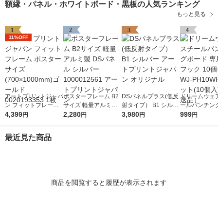
額縁・パネル・ホワイトボード・黒板の人気ランキング
もっと見る
1
2
3
4
11%OFF
アートプリントジャパ
ポスターフレーム B2
DSパネルプラス(低反
ドリームウェア
ン フィットフレーム
サイズ 軽量アルミ製
射タイプ） B1 シルバ
ールパンチン
ポスターサイズ(700×
4,399
DSパネル シルバー 1
2,280
ー アートプリントジ
3,980
専用 樹脂フック
999
円
円
円
円
1000mm)ゴールド 00
000012561 アートプ
ャパン オリジナル
セット WJ-PH
20193353 1枚
リントジャパン
1セット(10個
最近見た商品
送品）
商品を閲覧すると履歴が表示されます