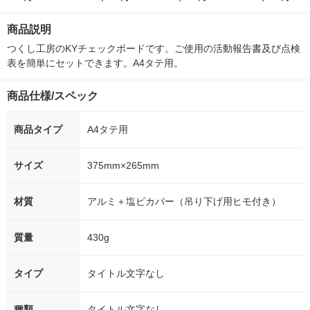
ー）2L ラベルレス 1
付き
本入）
ボ 2300g 1
箱（5本入）（イチオ
個入) 洗濯洗剤
商品説明
シ） オリジナル
つくし工房のKYチェックボードです。ご使用の活動報告書及び点検
表を簡単にセットできます。A4タテ用。
商品仕様/スペック
商品タイプ
A4タテ用
サイズ
375mm×265mm
材質
アルミ＋塩ビカバー（吊り下げ用ヒモ付き）
質量
430g
タイプ
タイトル文字なし
種類
タイトル文字なし