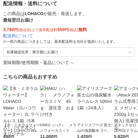
配送情報・送料について
この商品は
LOHACO
が販売・発送します。
最短翌日お届け
3,780
550
無料
円
(税込)以上で基本配送料
円
(税込)
配送料について
※
一部の商品につきましては、基本配送料を当社が負担いたします。
在庫確認住所：東京都にお届け
賞味期限/使用期限・返品について
こちらの商品もおすすめ
【水・ミネラルウォー
HAKU（ハク） メラ
アイリスフーズ 富士
アタックゼロ（A
ター】LOHACO Wate
ノフォーカスＩＶ 4
山の強炭酸水 ラベル
ZERO) ドラ
r（ロハコウォータ
490
5ｇ 資生堂 おまけ
11,000
レス 500ml 1箱（24
1,420
詰め替え メガ
5,820
円
円
円
円