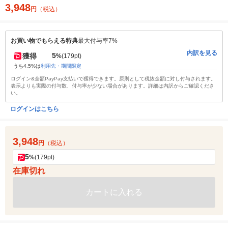
3,948
円
（税込）
お買い物でもらえる特典
最大付与率7%
内訳を見る
5
獲得
%
(179pt)
うち4.5%は
利用先・期間限定
ログイン&全額PayPay支払いで獲得できます。原則として税抜金額に対し付与されます。
表示よりも実際の付与数、付与率が少ない場合があります。詳細は内訳からご確認くださ
い。
ログインはこちら
3,948
円
（税込）
5
%
(179pt)
在庫切れ
カートに入れる