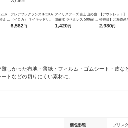
 ZER
フレアフレグランス IROKA
アイリスフーズ 富士山の強
【アウトレット】
替え メ
（イロカ） ネイキッドリリ
炭酸水 ラベルレス 500ml 1
替特価】北海道産
セット
ーの香り 柔軟剤 詰め替え 超
箱（24本入）
し 無洗米 5kg 1
6,582
1,420
2,980
円
円
円
王
特大 1200ml 1セット（5個
米 木徳神糧 オリ
入) 花王
が難しかった布地・薄紙・フィルム・ゴムシート・皮な
シートなどの切りにくい素材に。
梱包形態
ブリス