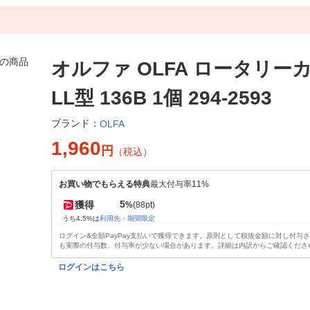
オルファ OLFA ロータリー
LL型 136B 1個 294-2593
ブランド：
OLFA
1,960
円
（税込）
お買い物でもらえる特典
最大付与率11%
5
獲得
%
(88pt)
うち4.5%は
利用先・期間限定
ログイン&全額PayPay支払いで獲得できます。原則として税抜金額に対し付与
も実際の付与数、付与率が少ない場合があります。詳細は内訳からご確認くださ
ログインはこちら