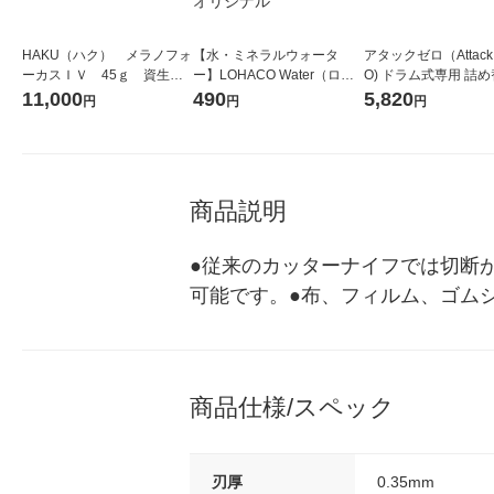
HAKU（ハク） メラノフォ
【水・ミネラルウォータ
アタックゼロ（Attack
ーカスＩＶ 45ｇ 資生
ー】LOHACO Water（ロハ
O) ドラム式専用 詰め
堂 おまけ付き
コウォーター）2L ラベルレ
ガジャンボ 2300g 1
11,000
490
5,820
円
円
円
ス 1箱（5本入）（イチオ
（2個入) 洗濯洗剤 花
シ） オリジナル
商品説明
●従来のカッターナイフでは切断
可能です。●布、フィルム、ゴム
商品仕様/スペック
刃厚
0.35mm