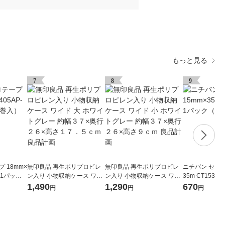
もっと見る
7
8
9
 18mm×
無印良品 再生ポリプロピレ
無印良品 再生ポリプロピレ
ニチバン セロテ
8 1パック
ン入り 小物収納ケース ワイ
ン入り 小物収納ケース ワイ
35m CT1535
ド 大 ホワイトグレー 約幅３
ド 小 ホワイトグレー 約幅３
巻入）
1,490
1,290
670
円
円
円
７×奥行２６×高さ１７．５
７×奥行２６×高さ９ｃｍ 良
ｃｍ 良品計画
品計画