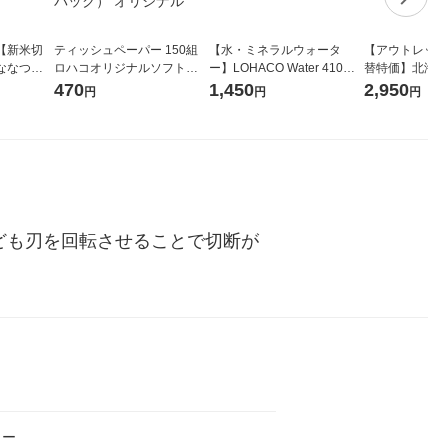
【新米切
ティッシュペーパー 150組
【水・ミネラルウォータ
【アウトレット
ななつぼ
ロハコオリジナルソフトパ
ー】LOHACO Water 410ml
替特価】北海道
袋 令和7年産
ックティッシュ フィオナ オ
1箱（20本入）ラベルレス
し 精白米 5kg
470
1,450
2,950
円
円
円
ジナル
リジナル 1セット（10個：
（イチオシ） オリジナル
米 木徳神糧 オ
5個入×2パック） オリジナ
ル
ども刃を回転させることで切断が
ター