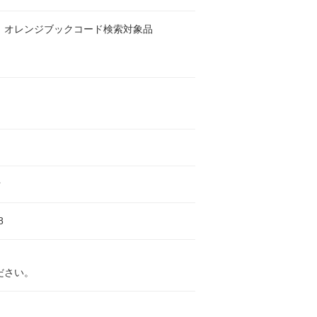
 オレンジブックコード検索対象品
ァ
8
ださい。