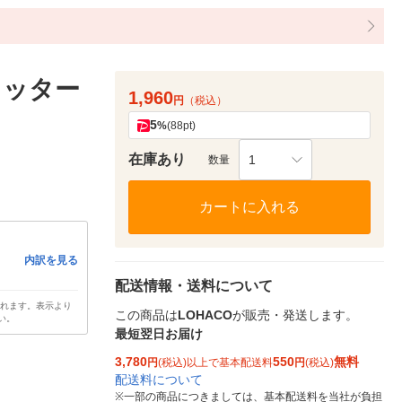
カッター
1,960
円
（税込）
5
%
(88pt)
在庫あり
1
数量
カートに入れる
内訳を見る
配送情報・送料について
されます。表示より
この商品は
LOHACO
が販売・発送します。
い。
最短翌日お届け
3,780
550
無料
円
(税込)以上で基本配送料
円
(税込)
配送料について
※
一部の商品につきましては、基本配送料を当社が負担