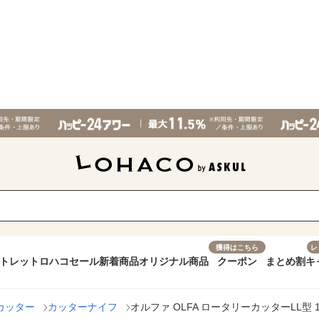
獲得はこちら
レ
トレット
ロハコセール
新着商品
オリジナル商品
クーポン
まとめ割
キ
カッター
カッターナイフ
オルファ OLFA ロータリーカッターLL型 136