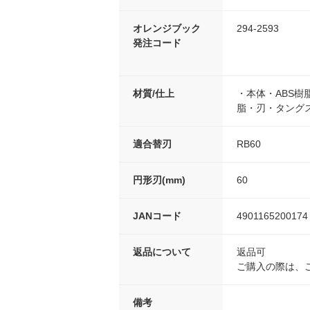
オレンジブック
294-2593
発注コード
材質/仕上
・本体・ABS
脂・刃・タング
適合替刃
RB60
円形刃(mm)
60
JANコード
4901165200174
返品について
返品可
ご購入の際は、
備考