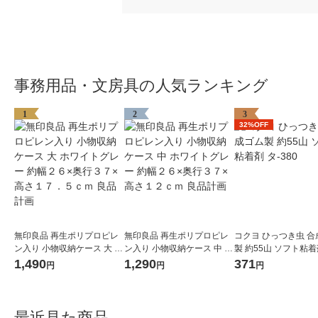
事務用品・文房具の人気ランキング
1
2
3
32%OFF
無印良品 再生ポリプロピレ
無印良品 再生ポリプロピレ
コクヨ ひっつき虫 合
ン入り 小物収納ケース 大 ホ
ン入り 小物収納ケース 中 ホ
製 約55山 ソフト粘着剤
ワイトグレー 約幅２６×奥行
ワイトグレー 約幅２６×奥行
80
1,490
1,290
371
円
円
円
３７×高さ１７．５ｃｍ 良品
３７×高さ１２ｃｍ 良品計画
計画
最近見た商品