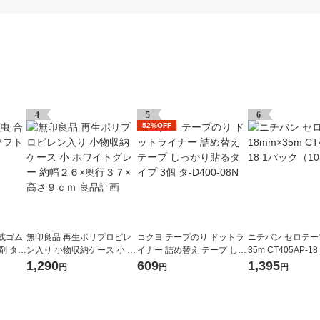
4
5
6
52%OFF
成ゴム
無印良品 再生ポリプロピレ
コクヨ テープのり ドットラ
ニチバン セロテープ
 タ-3
ン入り 小物収納ケース 小 ホ
イナー 詰め替え テープ しっ
35m CT405AP-1
ワイトグレー 約幅２６×奥行
かり貼るタイプ 3個 タ-D400
（10巻入）
1,290
609
1,395
円
円
円
３７×高さ９ｃｍ 良品計画
-08N