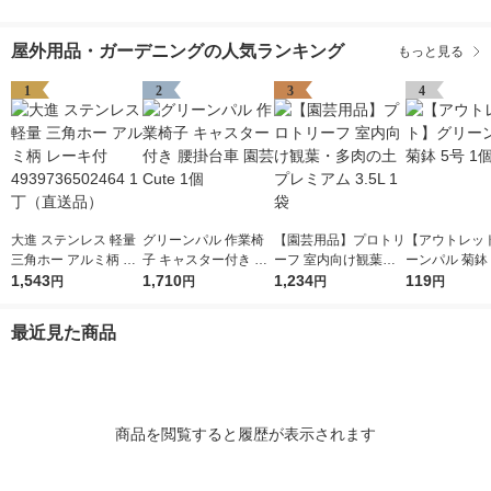
屋外用品・ガーデニングの人気ランキング
もっと見る
1
2
3
4
大進 ステンレス 軽量
グリーンパル 作業椅
【園芸用品】プロトリ
【アウトレッ
三角ホー アルミ柄 レ
子 キャスター付き 腰
ーフ 室内向け観葉・
ーンパル 菊鉢 
ーキ付 49397365024
1,543
掛台車 園芸 Cute 1個
1,710
多肉の土プレミアム
1,234
119
円
円
円
円
64 1丁（直送品）
3.5L 1袋
最近見た商品
商品を閲覧すると履歴が表示されます