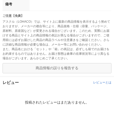
備考
ご注意【免責】
アスクル（LOHACO）では、サイト上に最新の商品情報を表示するよう努めて
おりますが、メーカーの都合等により、商品規格・仕様（容量、パッケージ、
原材料、原産国など）が変更される場合がございます。このため、実際にお届
けする商品とサイト上の商品情報の表記が異なる場合がございますので、ご使
用前には必ずお届けした商品の商品ラベルや注意書きをご確認ください。さら
に詳細な商品情報が必要な場合は、メーカー等にお問い合わせください。
また、商品名における「セット」や「箱」の表記は、必ずしも箱でのお届けを
お約束するものではありません。お届け形態は倉庫の在庫状況等により異なる
場合がございます。あらかじめご了承ください。
商品情報の誤りを報告する
レビュー
レビューとは
投稿されたレビューはまだありません。