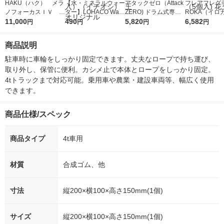
HAKU（ハク） メラ
【水・ミネラルウォー
アタックゼロ（Attack
フレアフレグラ
ノフォーカスＩＶ 4
ター】LOHACO Wate
ZERO) ドラム式専用
ROKA（イロ
5ｇ 資生堂 おまけ
11,000
r（ロハコウォータ
490
詰め替え メガジャン
5,820
イキッドリリ
6,582
円
円
円
円
付き
ー）2L ラベルレス 1
ボ 2300g 1セット（2
柔軟剤 詰め替
箱（5本入）（イチオ
個入) 洗濯洗剤 花王
大 1200ml 
商品説明
シ） オリジナル
（5個入) 花王
駐車時に車輪をしっかり固定できます。丈夫なロープで持ち運び、
取り外し、保管に便利。カシメ止で本体とロープをしっかり固定。
4tトラックまで対応可能。乗用車や農業・建設車両等、幅広く使用
できます。
商品仕様/スペック
商品タイプ
4t車用
材質
合成ゴム、他
寸法
縦200×横100×高さ150mm(1個)
サイズ
縦200×横100×高さ150mm(1個)