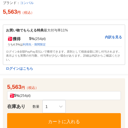
ブランド：
コンパル
5,563
円
（税込）
お買い物でもらえる特典
最大付与率11%
内訳を見る
5
獲得
%
(254pt)
うち4.5%は
利用先・期間限定
ログイン&全額PayPay支払いで獲得できます。原則として税抜金額に対し付与されます。
表示よりも実際の付与数、付与率が少ない場合があります。詳細は内訳からご確認くださ
い。
ログインはこちら
5,563
円
（税込）
5
%
(254pt)
在庫あり
1
数量
カートに入れる