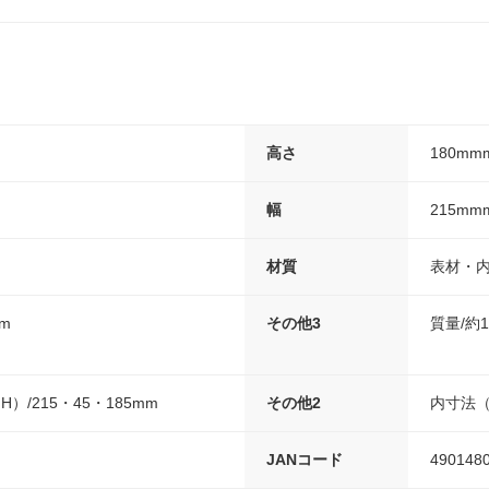
高さ
180mm
幅
215mm
材質
表材・内
mm
その他3
質量/約1
）/215・45・185mm
その他2
内寸法（
JANコード
490148