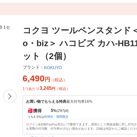
コクヨ ツールペンスタンド＜
o・biz＞ ハコビズ カハ-HB1
ット（2個）
ブランド：
KOKUYO
6,490
円
（税込）
3,245
1つあたり
円
（税込）
お買い物でもらえる特典
最大付与率16%
5
獲得
%
(297pt)
うち4.5%は
利用先・期間限定
ログイン&全額PayPay支払いで獲得できます。原則として税抜金額に対し付与
も実際の付与数、付与率が少ない場合があります。詳細は内訳からご確認くださ