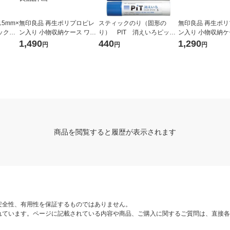
5mm×
無印良品 再生ポリプロピレ
スティックのり（固形の
無印良品 再生ポ
パック（5
ン入り 小物収納ケース ワイ
り） PIT 消えいろピット
ン入り 小物収納ケ
ド 大 ホワイトグレー 約幅３
S 乾くと色が消える PT-T
ワイトグレー 約幅
1,490
440
1,290
円
円
円
７×奥行２６×高さ１７．５
C 5本 トンボ鉛筆
３７×高さ１２ｃｍ
ｃｍ 良品計画
商品を閲覧すると履歴が表示されます
安全性、有用性を保証するものではありません。
れています。ページに記載されている内容や商品、ご購入に関するご質問は、直接各