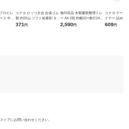
リプロピレ
コクヨ ひっつき虫 合成ゴム
無印良品 木製書類整理トレ
コクヨ テープ
ース 中 ホ
製 約55山 ソフト粘着剤 タ-3
ー A4 2段 約幅32×奥行24×
イナー 詰め替え
２６×奥行
80
高さ10.5cm 良品計画
かり貼るタイプ 3
371
2,590
609
円
円
円
 良品計画
-08N
ストアにお問い合わせください。