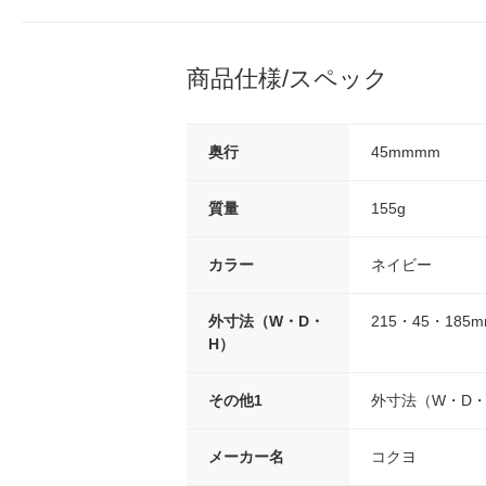
商品仕様/スペック
奥行
45mmmm
質量
155g
カラー
ネイビー
外寸法（W・D・
215・45・185
H）
その他1
外寸法（W・D・H
メーカー名
コクヨ