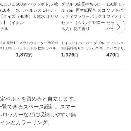
メ 果汁1
ミネラルウォーター 500ml
トイレットペーパー ダブル
ティッシュペーパ
00ml 1
ペットボトル 軟水 ラベルレ
3倍長持ち 6ロール 75m 再生
ロハコオリジナ
ジナル
ス 1セット（48本）天然水
紙配合 スコッティフラワー
ックティッシュ
1,872
1,376
470
円
円
円
紙パッ
オリジナル
パック 1セット（2パック12
リジナル 1セ
 オリジナ
ロール入）花の香り
5個入×2パック
ル
固定ベルトを留めると自立します。
一覧できるスペース設計。スマー
ナルロッカーなどに収納しやすい無
ザインとカラーリング。