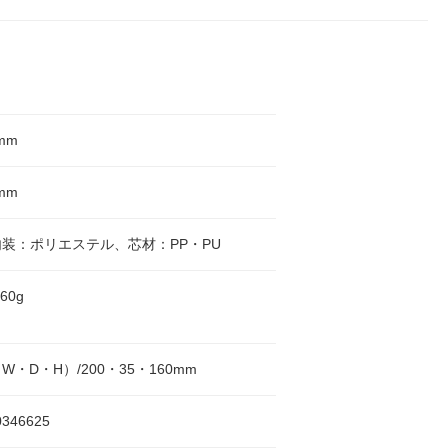
mm
mm
装：ポリエステル、芯材：PP・PU
60g
W・D・H）/200・35・160mm
0346625