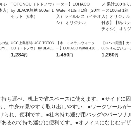
山の強
UCC上島珈琲 UCC TOTON
【水・ミネラルウォータ
【ロハコ限定】カゴ
ml 1
OU（トトノウ） by BLACK
ー】LOHACO Water 410ml
00％りんごジュース1
無糖 500ml 1セット（6本）
1箱（20本入）ラベルレス
箱（18本入）オリ
1,284
1,450
1,260
円
円
円
（イチオシ） オリジナル
【クイズ付き】【
ク】（イチオシ）
ル
て持ち運べ、机上で省スペースに使えます。●サイドに
り、中身が見やすく取り出しやすい。●ワークツールが
てかけられ、便利です。●社内持ち運び用バッグやパーソ
があるので持ち運びに便利です。●オフィスになじむデ