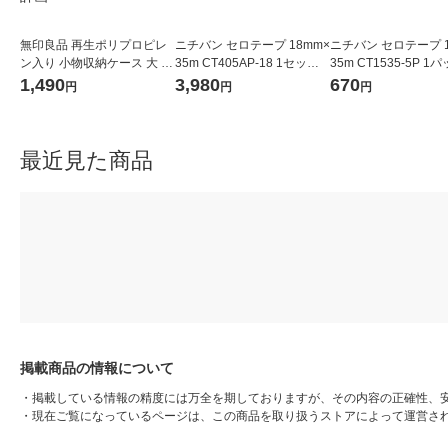
無印良品 再生ポリプロピレ
ニチバン セロテープ 18mm×
ニチバン セロテープ 1
ン入り 小物収納ケース 大 ホ
35m CT405AP-18 1セット
35m CT1535-5P 1
ワイトグレー 約幅２６×奥行
（10巻入×3パック）
巻入）
1,490
3,980
670
円
円
円
３７×高さ１７．５ｃｍ 良品
計画
最近見た商品
掲載商品の情報について
・
掲載している情報の精度には万全を期しておりますが、その内容の正確性、
・
現在ご覧になっているページは、この商品を取り扱うストアによって運営さ