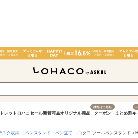
獲得はこちら
レ
トレット
ロハコセール
新着商品
オリジナル商品
クーポン
まとめ割
キ
デスク収納
ペンスタンド・ペン立て
コクヨ ツールペンスタンド＜Hac