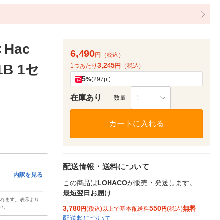
Hac
6,490
円
（税込）
3,245
1B 1セ
1つあたり
円
（税込）
5
%
(297pt)
在庫あり
1
数量
カートに入れる
配送情報・送料について
内訳を見る
この商品は
LOHACO
が販売・発送します。
最短翌日お届け
されます。表示より
い。
3,780
550
無料
円
(税込)以上で基本配送料
円
(税込)
配送料について