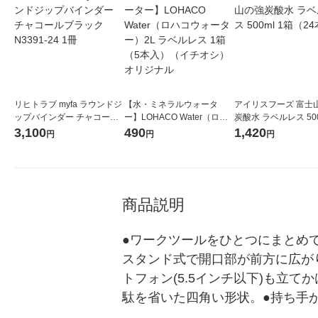
リヒトラブ myfa ラウンドジ
【水・ミネラルウォータ
アイリスフーズ 富士
ップバインダー チャコール
ー】LOHACO Water（ロハ
炭酸水 ラベルレス 500
ブラック N3391-24 1冊
コウォーター）2L ラベルレ
箱（24本入）
3,100
490
1,420
円
円
円
ス 1箱（5本入）（イチオ
シ） オリジナル
商品説明
●ワークツールをひとつにまとめ
スタンド式で開口部が前方に広が
トフォン(5.5インチ以下)も立
駄を省いた四角い形状。●持ち手