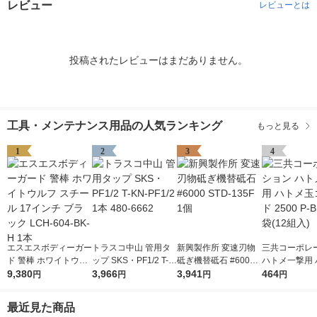
レビュー
レビューとは
投稿されたレビューはまだありません。
工具・メンテナンス用品の人気ランキング
もっと見る
1
2
3
4
エスエスボディーガー
トラスコ中山 管用タ
新興製作所 変速刃物
三共コーポレ
ド 警棒 ホワイトウル
ップ SKS・PF1/2 T-K
砥ぎ機替砥石 #6000
ハトメ一撃用 
フ スチール 17インチ
9,380
N-PF1/2 1本 480-666
3,966
STD-135F 1個
3,941
玉ゴールド 250
464
円
円
円
円
ブラック LCH-604-B
2
SD 1袋(12組入
K-H 1本
最近見た商品