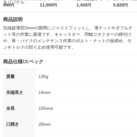
r（ロハコウォータ
490
5ｇ 資生堂 おまけ
11,000
レス 500ml 1箱（24
1,420
詰め替え メガ
5,820
円
円
円
円
ー）2L ラベルレス 1
付き
本入）
ボ 2300g 1
箱（5本入）（イチオ
個入) 洗濯洗剤
商品説明
シ） オリジナル
先端超薄型2mmの隙間にジャストフィットし、薄ナットやダブルナ
ット等の作業に最適です。キャッスター、同軸コネクターの締付け
や、車・バイクのメンテナンス作業のボルト・ナットの仮締め、モ
ンキトルクの回り止め使用可能です。
商品仕様/スペック
質量
130g
先端長さ
14mm
全長
155mm
口開き
20mm