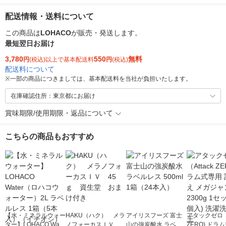
配送情報・送料について
この商品は
LOHACO
が販売・発送します。
最短翌日お届け
3,780
550
無料
円
(税込)以上で基本配送料
円
(税込)
配送料について
※
一部の商品につきましては、基本配送料を当社が負担いたします。
在庫確認住所：東京都にお届け
賞味期限/使用期限・返品について
こちらの商品もおすすめ
【水・ミネラルウォー
HAKU（ハク） メラ
アイリスフーズ 富士
アタックゼロ（A
ター】LOHACO Wate
ノフォーカスＩＶ 4
山の強炭酸水 ラベル
ZERO) ドラ