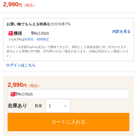
2,990
円
（税込）
お買い物でもらえる特典
最大付与率7%
内訳を見る
5
獲得
%
(136pt)
うち4.5%は
利用先・期間限定
ログイン&全額PayPay支払いで獲得できます。原則として税抜金額に対し付与されます。
表示よりも実際の付与数、付与率が少ない場合があります。詳細は内訳からご確認くださ
い。
ログインはこちら
2,990
円
（税込）
5
%
(136pt)
在庫あり
1
数量
カートに入れる