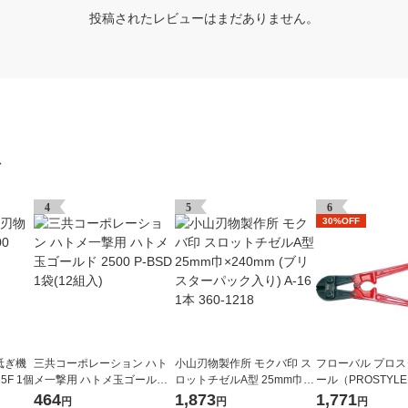
投稿されたレビューはまだありません。
グ
4
5
6
30%OFF
砥ぎ機
三共コーポレーション ハト
小山刃物製作所 モクバ印 ス
フローバル プロ
35F 1個
メ一撃用 ハトメ玉ゴールド
ロットチゼルA型 25mm巾×2
ール（PROSTYLE
2500 P-BSD 1袋(12組入)
40mm (ブリスターパック入
ボルトクリッパー 30
464
1,873
1,771
円
円
円