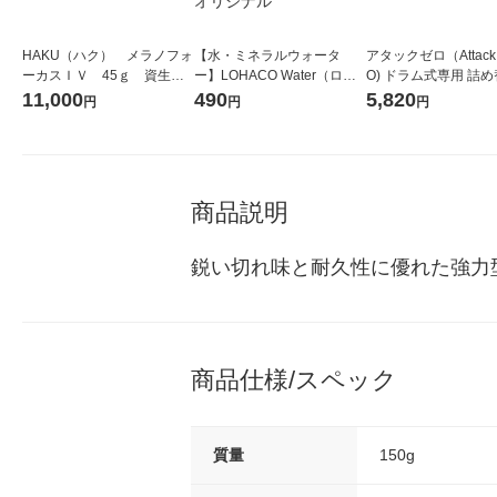
HAKU（ハク） メラノフォ
【水・ミネラルウォータ
アタックゼロ（Attack
ーカスＩＶ 45ｇ 資生
ー】LOHACO Water（ロハ
O) ドラム式専用 詰め
堂 おまけ付き
コウォーター）2L ラベルレ
ガジャンボ 2300g 1
11,000
490
5,820
円
円
円
ス 1箱（5本入）（イチオ
（2個入) 洗濯洗剤 花
シ） オリジナル
商品説明
鋭い切れ味と耐久性に優れた強力
商品仕様/スペック
質量
150g