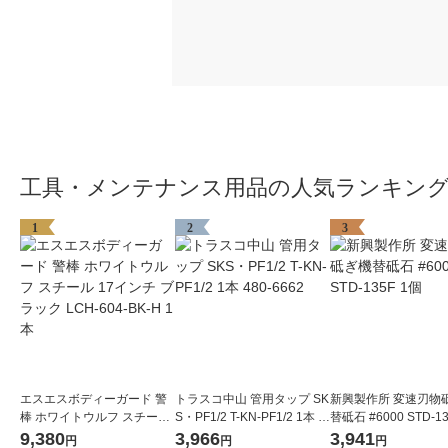
工具・メンテナンス用品の人気ランキン
1
2
3
エスエスボディーガード 警
トラスコ中山 管用タップ SK
新興製作所 変速刃物
棒 ホワイトウルフ スチール
S・PF1/2 T-KN-PF1/2 1本 4
替砥石 #6000 STD-1
17インチ ブラック LCH-604
80-6662
9,380
3,966
3,941
円
円
円