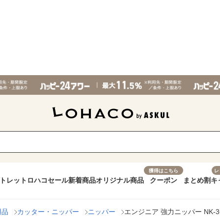
獲得はこちら
レ
トレット
ロハコセール
新着商品
オリジナル商品
クーポン
まとめ割
キ
用品
カッター・ニッパー
ニッパー
エンジニア 強力ニッパー NK-3