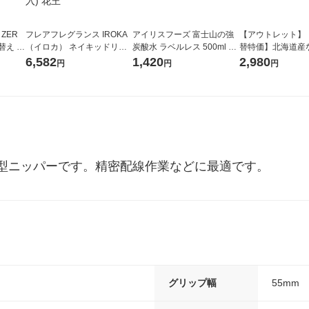
 ZER
フレアフレグランス IROKA
アイリスフーズ 富士山の強
【アウトレット】
替え メ
（イロカ） ネイキッドリリ
炭酸水 ラベルレス 500ml 1
替特価】北海道産
セット
ーの香り 柔軟剤 詰め替え 超
箱（24本入）
し 無洗米 5kg 1
6,582
1,420
2,980
円
円
円
王
特大 1200ml 1セット（5個
米 木徳神糧 オリ
入) 花王
型ニッパーです。精密配線作業などに最適です。
グリップ幅
55mm