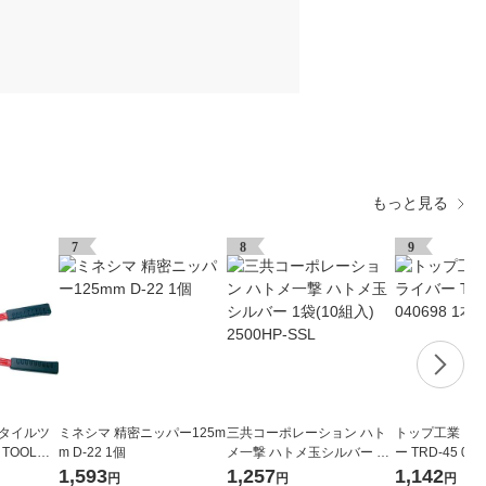
もっと見る
7
8
9
スタイルツ
ミネシマ 精密ニッパー125m
三共コーポレーション ハト
トップ工業 コ
 TOOL）
m D-22 1個
メ一撃 ハトメ玉シルバー 1
ー TRD-45 040
0 GK-1
袋(10組入) 2500HP-SSL
1,593
1,257
1,142
円
円
円