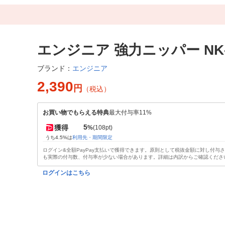
エンジニア 強力ニッパー NK-
エンジニア
ブランド：
2,390
円
（税込）
お買い物でもらえる特典
最大付与率11%
5
獲得
%
(108pt)
うち4.5%は
利用先・期間限定
ログイン&全額PayPay支払いで獲得できます。原則として税抜金額に対し付与
も実際の付与数、付与率が少ない場合があります。詳細は内訳からご確認くださ
ログインはこちら