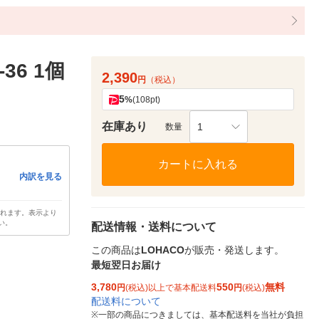
36 1個
2,390
円
（税込）
5
%
(108pt)
在庫あり
1
数量
カートに入れる
内訳を見る
されます。表示より
い。
配送情報・送料について
この商品は
LOHACO
が販売・発送します。
最短翌日お届け
3,780
550
無料
円
(税込)以上で基本配送料
円
(税込)
配送料について
※
一部の商品につきましては、基本配送料を当社が負担