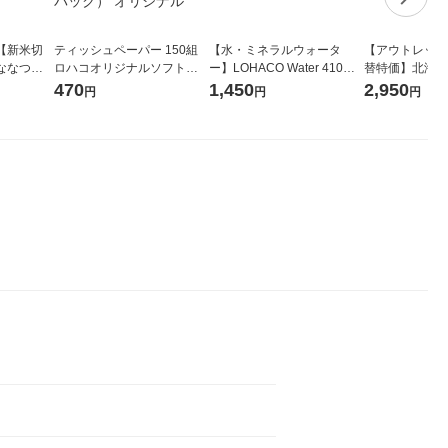
【新米切
ティッシュペーパー 150組
【水・ミネラルウォータ
【アウトレット
ななつぼ
ロハコオリジナルソフトパ
ー】LOHACO Water 410ml
替特価】北海道
袋 令和7年産
ックティッシュ フィオナ オ
1箱（20本入）ラベルレス
し 精白米 5kg
470
1,450
2,950
円
円
円
ジナル
リジナル 1セット（10個：
（イチオシ） オリジナル
米 木徳神糧 オ
5個入×2パック） オリジナ
ル