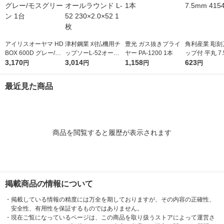
アイリスオーヤマ HD
津村鋼業 刈払機用チ
豊光 ガス抜きプライ
角利産業 彫刻
BOX 600D グレー/モ
ップソーL-52オール
ヤー PA-1200 1本
ップ付 平丸 7.
スグリーン 1台
3,170
ラウンド L-52 230×2.
3,014
1,158
541 1個
623
円
円
円
円
0×52 1枚
最近見た商品
商品を閲覧すると履歴が表示されます
掲載商品の情報について
・
掲載している情報の精度には万全を期しておりますが、その内容の正確性、
安全性、有用性を保証するものではありません。
・
現在ご覧になっているページは、この商品を取り扱うストアによって運営さ