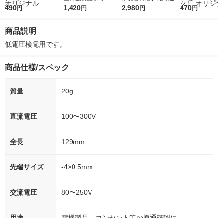
r（ロハコウォータ
490
レス 500ml 1箱（24
1,420
ななつぼし 無洗米 5k
2,980
ルソフトパッ
470
円
円
円
円
ー）2L ラベルレス 1
本入）
g 1袋 令和7年産 米 木
シュ フィオナ
箱（5本入）（イチオ
徳神糧 オリジナル
ナル 1セット
商品説明
シ） オリジナル
個：5個入×2
オリジナル
低電圧検電用です。
商品仕様/スペック
質量
20g
直流電圧
100〜300V
全長
129mm
先端サイズ
-4×0.5mm
交流電圧
80〜250V
用途
電機製品、コンセント等の導通確認に。