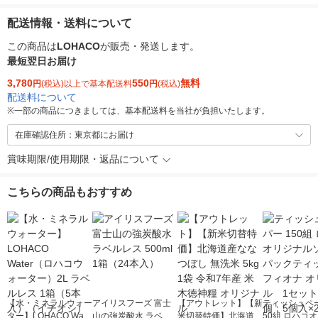
配送情報・送料について
この商品は
LOHACO
が販売・発送します。
最短翌日お届け
3,780
550
無料
円
(税込)以上で基本配送料
円
(税込)
配送料について
※
一部の商品につきましては、基本配送料を当社が負担いたします。
在庫確認住所：東京都にお届け
賞味期限/使用期限・返品について
こちらの商品もおすすめ
【水・ミネラルウォー
アイリスフーズ 富士
【アウトレット】【新
ティッシュペー
ター】LOHACO Wate
山の強炭酸水 ラベル
米切替特価】北海道産
50組 ロハコ