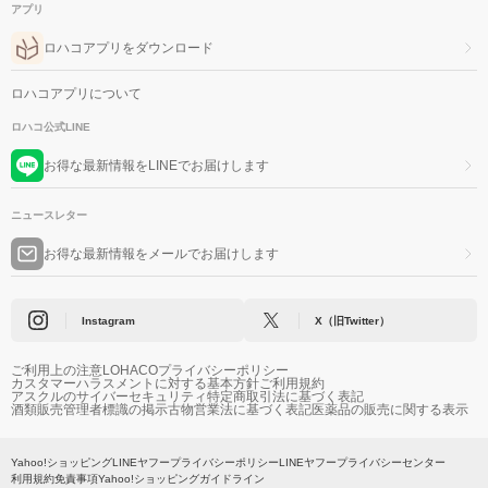
アプリ
ロハコアプリをダウンロード
ロハコアプリについて
ロハコ公式LINE
お得な最新情報をLINEでお届けします
ニュースレター
お得な最新情報をメールでお届けします
Instagram
X（旧Twitter）
ご利用上の注意
LOHACOプライバシーポリシー
カスタマーハラスメントに対する基本方針
ご利用規約
アスクルのサイバーセキュリティ
特定商取引法に基づく表記
酒類販売管理者標識の掲示
古物営業法に基づく表記
医薬品の販売に関する表示
Yahoo!ショッピング
LINEヤフープライバシーポリシー
LINEヤフープライバシーセンター
利用規約
免責事項
Yahoo!ショッピングガイドライン