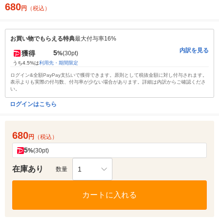
680
円
（税込）
お買い物でもらえる特典
最大付与率16%
内訳を見る
5
獲得
%
(30pt)
うち4.5%は
利用先・期間限定
ログイン&全額PayPay支払いで獲得できます。原則として税抜金額に対し付与されます。
表示よりも実際の付与数、付与率が少ない場合があります。詳細は内訳からご確認くださ
い。
ログインはこちら
680
円
（税込）
5
%
(30pt)
在庫あり
1
数量
カートに入れる