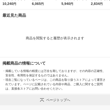
MTD0100 1台
10,240
ンクリーナー ロング
6,065
シリーズ ドカット TO
5,940
OUCH BUCKE
2,834
円
円
円
円
タイプ EC100L 1個 4
P-470 1個
AR OBHD-01
47-6531
最近見た商品
商品を閲覧すると履歴が表示されます
掲載商品の情報について
・
掲載している情報の精度には万全を期しておりますが、その内容の正確性、
安全性、有用性を保証するものではありません。
・
現在ご覧になっているページは、この商品を取り扱うストアによって運営さ
れています。ページに記載されている内容や商品、ご購入に関するご質問
は、直接各ストアにお問い合わせください。
ページトップへ