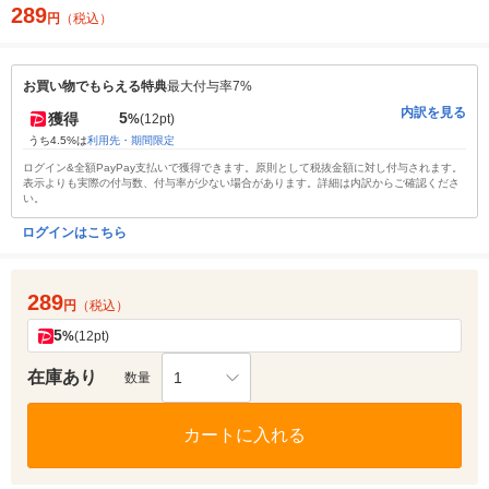
289
円
（税込）
お買い物でもらえる特典
最大付与率7%
内訳を見る
5
獲得
%
(12pt)
うち4.5%は
利用先・期間限定
ログイン&全額PayPay支払いで獲得できます。原則として税抜金額に対し付与されます。
表示よりも実際の付与数、付与率が少ない場合があります。詳細は内訳からご確認くださ
い。
ログインはこちら
289
円
（税込）
5
%
(12pt)
在庫あり
1
数量
カートに入れる