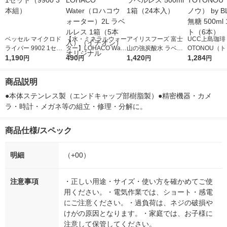
ベッセル マイクロド
【水・ミネラルウォー
アイリスフーズ 富士
UCC上島珈琲 
ライバー 9902 1セッ
ター】LOHACO Wate
山の強炭酸水 ラベル
OTONOU（
ト（9900 3本組）
1,190
r（ロハコウォータ
490
レス 500ml 1箱（24
1,420
ウ） by BLAC
1,284
円
円
円
円
ー）2L ラベルレス 1
本入）
00ml 1セッ
箱（5本入）（イチオ
商品説明
シ） オリジナル
●本体ステンレス製（エンドキャップ部樹脂製）●精密機器・カメ
ラ・時計・メガネ等の組立・修理・分解に。
商品仕様/スペック
明細
（+00）
注意事項
・正しい用途・サイズ・使い方を確かめてご使
用ください。・電気作業では、ショート・感電
にご注意ください。・過負荷は、ネジの破損や
けがの原因となります。・家庭では、お子様に
注意して保管してください。