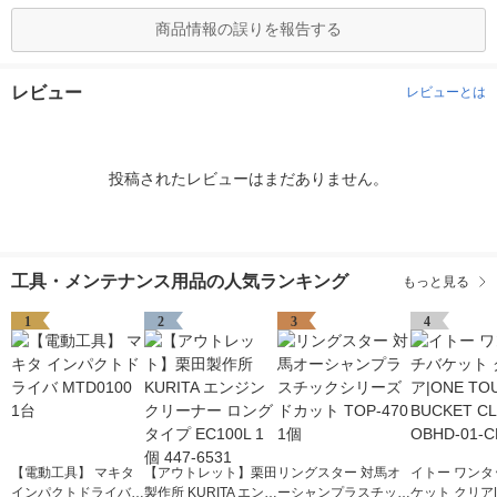
商品情報の誤りを報告する
レビュー
レビューとは
投稿されたレビューはまだありません。
工具・メンテナンス用品の人気ランキング
もっと見る
1
2
3
4
【電動工具】 マキタ
【アウトレット】栗田
リングスター 対馬オ
イトー ワンタ
インパクトドライバ
製作所 KURITA エンジ
ーシャンプラスチック
ケット クリア|