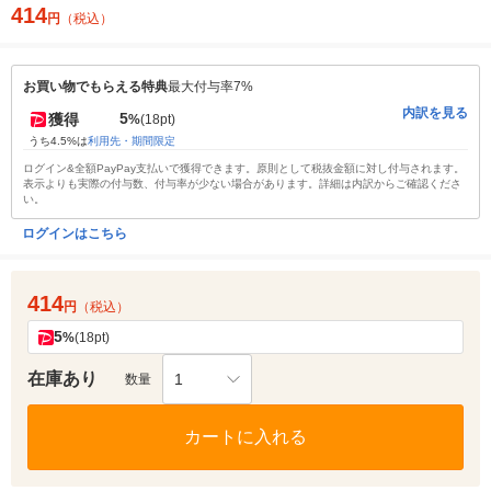
414
円
（税込）
お買い物でもらえる特典
最大付与率7%
内訳を見る
5
獲得
%
(18pt)
うち4.5%は
利用先・期間限定
ログイン&全額PayPay支払いで獲得できます。原則として税抜金額に対し付与されます。
表示よりも実際の付与数、付与率が少ない場合があります。詳細は内訳からご確認くださ
い。
ログインはこちら
414
円
（税込）
5
%
(18pt)
在庫あり
1
数量
カートに入れる