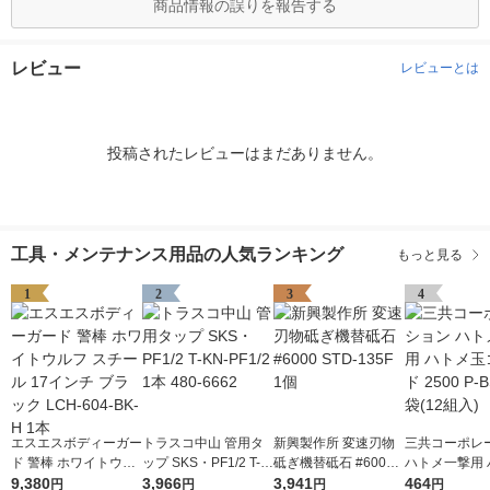
商品情報の誤りを報告する
レビュー
レビューとは
投稿されたレビューはまだありません。
工具・メンテナンス用品の人気ランキング
もっと見る
1
2
3
4
エスエスボディーガー
トラスコ中山 管用タ
新興製作所 変速刃物
三共コーポレ
ド 警棒 ホワイトウル
ップ SKS・PF1/2 T-K
砥ぎ機替砥石 #6000
ハトメ一撃用 
フ スチール 17インチ
9,380
N-PF1/2 1本 480-666
3,966
STD-135F 1個
3,941
玉ゴールド 250
464
円
円
円
円