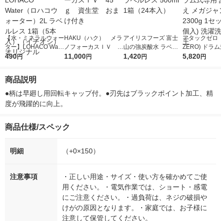
【水・ミネラルウォー
HAKU（ハク） メラ
アイリスフーズ 富士
アタックゼロ（A
ター】LOHACO Wate
ノフォーカスＩＶ 4
山の強炭酸水 ラベル
ZERO) ドラ
r（ロハコウォータ
490
5ｇ 資生堂 おまけ
11,000
レス 500ml 1箱（24
1,420
詰め替え メガ
5,820
円
円
円
円
ー）2L ラベルレス 1
付き
本入）
ボ 2300g 1
箱（5本入）（イチオ
個入) 洗濯洗剤
商品説明
シ） オリジナル
●柄は早廻し用回転キャップ付。●刃先はブラックポイント加工、精
度が飛躍的に向上。
商品仕様/スペック
明細
（+0×150）
注意事項
・正しい用途・サイズ・使い方を確かめてご使
用ください。・電気作業では、ショート・感電
にご注意ください。・過負荷は、ネジの破損や
けがの原因となります。・家庭では、お子様に
注意して保管してください。