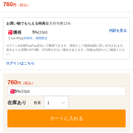
760
円
（税込）
お買い物でもらえる特典
最大付与率11%
内訳を見る
5
獲得
%
(33pt)
うち4.5%は
利用先・期間限定
ログイン&全額PayPay支払いで獲得できます。原則として税抜金額に対し付与されます。
表示よりも実際の付与数、付与率が少ない場合があります。詳細は内訳からご確認くださ
い。
ログインはこちら
760
円
（税込）
5
%
(33pt)
在庫あり
1
数量
カートに入れる