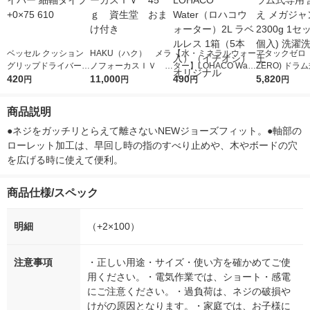
ベッセル クッション
HAKU（ハク） メラ
【水・ミネラルウォー
アタックゼロ（A
グリップドライバー
ノフォーカスＩＶ 4
ター】LOHACO Wate
ZERO) ドラ
細軸タイプ +0×75 61
420
5ｇ 資生堂 おまけ
11,000
r（ロハコウォータ
490
詰め替え メガ
5,820
円
円
円
円
0
付き
ー）2L ラベルレス 1
ボ 2300g 1
箱（5本入）（イチオ
個入) 洗濯洗剤
商品説明
シ） オリジナル
●ネジをガッチリとらえて離さないNEWジョーズフィット。●軸部の
ローレット加工は、早回し時の指のすべり止めや、木やボードの穴
を広げる時に使えて便利。
商品仕様/スペック
明細
（+2×100）
注意事項
・正しい用途・サイズ・使い方を確かめてご使
用ください。・電気作業では、ショート・感電
にご注意ください。・過負荷は、ネジの破損や
けがの原因となります。・家庭では、お子様に