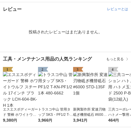
レビュー
レビューとは
投稿されたレビューはまだありません。
工具・メンテナンス用品の人気ランキング
もっと見る
1
2
3
4
エスエスボディーガー
トラスコ中山 管用タ
新興製作所 変速刃物
三共コーポレ
ド 警棒 ホワイトウル
ップ SKS・PF1/2 T-K
砥ぎ機替砥石 #6000
ハトメ一撃用 
フ スチール 17インチ
9,380
N-PF1/2 1本 480-666
3,966
STD-135F 1個
3,941
玉ゴールド 250
464
円
円
円
円
ブラック LCH-604-B
2
SD 1袋(12組入
K-H 1本