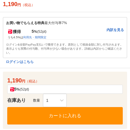
1,190
円
（税込）
お買い物でもらえる特典
最大付与率7%
内訳を見る
5
獲得
%
(52pt)
うち4.5%は
利用先・期間限定
ログイン&全額PayPay支払いで獲得できます。原則として税抜金額に対し付与されます。
表示よりも実際の付与数、付与率が少ない場合があります。詳細は内訳からご確認くださ
い。
ログインはこちら
1,190
円
（税込）
5
%
(52pt)
在庫あり
1
数量
カートに入れる