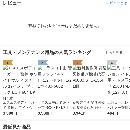
レビュー
レビューとは
投稿されたレビューはまだありません。
工具・メンテナンス用品の人気ランキング
もっと見る
1
2
3
4
エスエスボディーガー
トラスコ中山 管用タ
新興製作所 変速刃物
三共コーポレ
ド 警棒 ホワイトウル
ップ SKS・PF1/2 T-K
砥ぎ機替砥石 #6000
ハトメ一撃用 
フ スチール 17インチ
9,380
N-PF1/2 1本 480-666
3,966
STD-135F 1個
3,941
玉ゴールド 250
464
円
円
円
円
ブラック LCH-604-B
2
SD 1袋(12組入
K-H 1本
最近見た商品