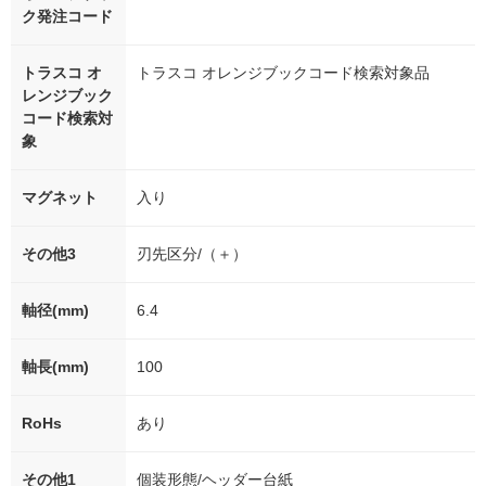
ク発注コード
トラスコ オ
トラスコ オレンジブックコード検索対象品
レンジブック
コード検索対
象
マグネット
入り
その他3
刃先区分/（＋）
軸径(mm)
6.4
軸長(mm)
100
RoHs
あり
その他1
個装形態/ヘッダー台紙