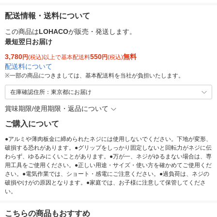
配送情報・送料について
この商品は
LOHACO
が販売・発送します。
最短翌日お届け
3,780
550
無料
円
(税込)以上で基本配送料
円
(税込)
配送料について
※
一部の商品につきましては、基本配送料を当社が負担いたします。
在庫確認住所：東京都にお届け
賞味期限/使用期限・返品について
ご購入について
●アルミや薄肉板金に締められたネジには使用しないでください。下地が変形、
破損する恐れがあります。●グリップをしっかり固定しないと回転力がネジに伝
わらず、ゆるみにくいことがあります。●万が一、ネジがゆるまない場合は、専
用工具をご使用ください。●正しい用途・サイズ・使い方を確かめてご使用くだ
さい。●電気作業では、ショート・感電にご注意ください。●過負荷は、ネジの
破損やけがの原因となります。●家庭では、お子様に注意して保管してくださ
い。
こちらの商品もおすすめ