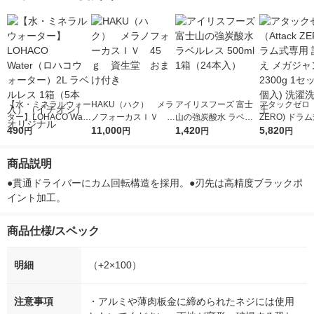
【水・ミネラルウォー
HAKU（ハク） メラ
アイリスフーズ 富士
アタックゼロ（A
ター】LOHACO Wate
ノフォーカスＩＶ 4
山の強炭酸水 ラベル
ZERO) ドラ
r（ロハコウォータ
490
5ｇ 資生堂 おまけ
11,000
レス 500ml 1箱（24
1,420
詰め替え メガ
5,820
円
円
円
円
ー）2L ラベルレス 1
付き
本入）
ボ 2300g 1
箱（5本入）（イチオ
個入) 洗濯洗剤
商品説明
シ） オリジナル
●貫通ドライバーにカム回転構造を採用。●刃先は高精度ブラックポ
イント加工。
商品仕様/スペック
明細
（+2×100）
注意事項
・アルミや薄肉板金に締められたネジには使用