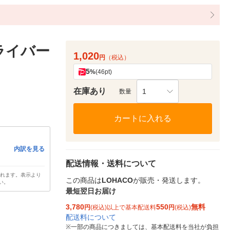
ライバー
1,020
円
（税込）
5
%
(46pt)
在庫あり
1
数量
カートに入れる
内訳を見る
配送情報・送料について
されます。表示より
この商品は
LOHACO
が販売・発送します。
い。
最短翌日お届け
3,780
550
無料
円
(税込)以上で基本配送料
円
(税込)
配送料について
※
一部の商品につきましては、基本配送料を当社が負担