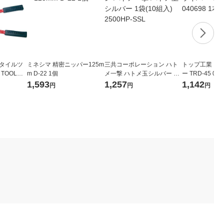
スタイルツ
ミネシマ 精密ニッパー125m
三共コーポレーション ハト
トップ工業 コ
 TOOL）
m D-22 1個
メ一撃 ハトメ玉シルバー 1
ー TRD-45 040
0 GK-1
袋(10組入) 2500HP-SSL
1,593
1,257
1,142
円
円
円
）