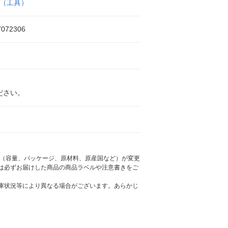
EL（工具）
7072306
ださい。
様（容量、パッケージ、原材料、原産国など）が変更
は必ずお届けした商品の商品ラベルや注意書きをご
庫状況等により異なる場合がございます。あらかじ