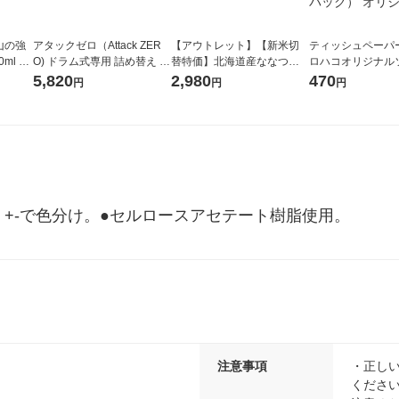
山の強
アタックゼロ（Attack ZER
【アウトレット】【新米切
ティッシュペーパー
ml 1
O) ドラム式専用 詰め替え メ
替特価】北海道産ななつぼ
ロハコオリジナル
ガジャンボ 2300g 1セット
し 無洗米 5kg 1袋 令和7年産
ックティッシュ フ
5,820
2,980
470
円
円
円
（2個入) 洗濯洗剤 花王
米 木徳神糧 オリジナル
リジナル 1セット
5個入×2パック）
ル
+-で色分け。●セルロースアセテート樹脂使用。
注意事項
・正し
くださ