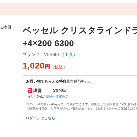
ベッセル クリスタラインド
+4×200 6300
VESSEL（工具）
ブランド：
1,020
円
（税込）
お買い物でもらえる特典
最大付与率7%
5
獲得
%
(46pt)
うち4.5%は
利用先・期間限定
ログイン&全額PayPay支払いで獲得できます。原則として税抜金額に対し付与
も実際の付与数、付与率が少ない場合があります。詳細は内訳からご確認くださ
ログインはこちら