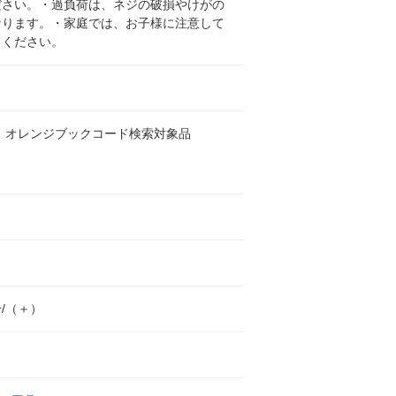
ださい。・過負荷は、ネジの破損やけがの
なります。・家庭では、お子様に注意して
てください。
 オレンジブックコード検索対象品
/（＋）