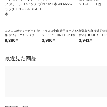
エスエスボディーガード 警
トラスコ中山 管用タップ SK
新興製作所 変速刃物
棒 ホワイトウルフ スチール
S・PF1/2 T-KN-PF1/2 1本 4
替砥石 #6000 STD-1
17インチ ブラック LCH-604
80-6662
9,380
3,966
3,941
円
円
円
-BK-H 1本
最近見た商品