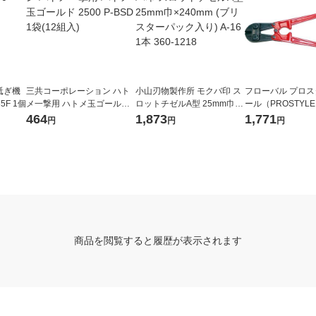
砥ぎ機
三共コーポレーション ハト
小山刃物製作所 モクバ印 ス
フローバル プロ
35F 1個
メ一撃用 ハトメ玉ゴールド
ロットチゼルA型 25mm巾×2
ール（PROSTYLE
2500 P-BSD 1袋(12組入)
40mm (ブリスターパック入
ボルトクリッパー 30
464
1,873
1,771
円
円
円
り) A-16 1本 360-1218
2BC 1個（直送品
商品を閲覧すると履歴が表示されます