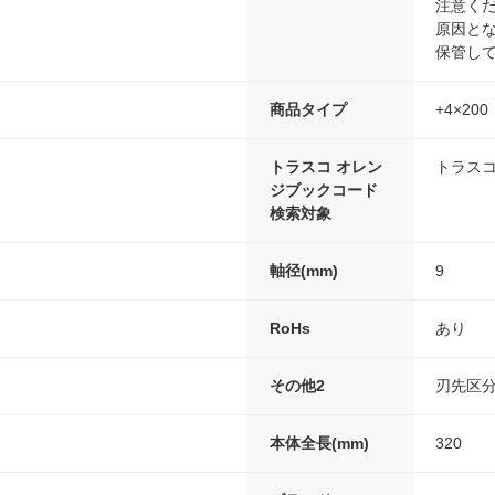
注意く
原因と
保管し
商品タイプ
+4×200
トラスコ オレン
トラスコ
ジブックコード
検索対象
軸径(mm)
9
RoHs
あり
その他2
刃先区分
本体全長(mm)
320