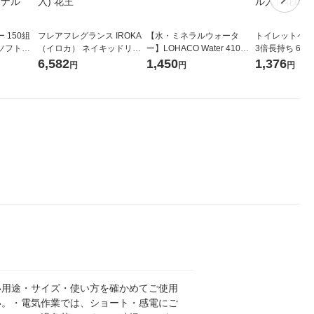
 150組
フレアフレグランス IROKA
【水・ミネラルウォータ
トイレットペー
ソフトパ
（イロカ） ネイキッドリリ
ー】LOHACO Water 410ml
3倍長持ち 6ロール 75
ィオナ オ
ーの香り 柔軟剤 詰め替え 超
1箱（20本入）ラベルレス
紙配合 スコッ
6,582
1,450
1,376
円
円
円
（10個：
特大 1200ml 1セット（5個
（イチオシ） オリジナル
パック 1セット
 オリジナ
入) 花王
ロール入）花の
い用途・サイズ・使い方を確かめてご使用
い。・電気作業では、ショート・感電にご