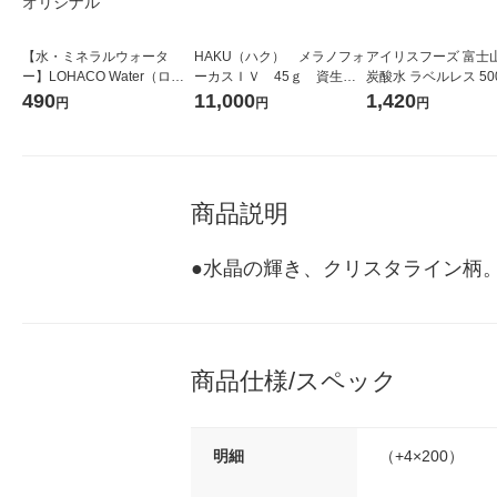
【水・ミネラルウォータ
HAKU（ハク） メラノフォ
アイリスフーズ 富士
ー】LOHACO Water（ロハ
ーカスＩＶ 45ｇ 資生
炭酸水 ラベルレス 500
コウォーター）2L ラベルレ
堂 おまけ付き
箱（24本入）
490
11,000
1,420
円
円
円
ス 1箱（5本入）（イチオ
シ） オリジナル
商品説明
●水晶の輝き、クリスタライン柄。
商品仕様/スペック
明細
（+4×200）