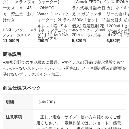
HAKU（ハク） メラ
【水・ミネラルウォー
アタックゼロ（Attack
フレアフレグラ
ノフォーカスＩＶ 4
ター】LOHACO Wate
ZERO) ドラム式専用
ROKA（イロ
5ｇ 資生堂 おまけ
11,000
r（ロハコウォータ
490
詰め替え メガジャン
5,820
イキッドリリ
6,582
円
円
円
円
付き
ー）2L ラベルレス 1
ボ 2300g 1セット（2
柔軟剤 詰め替
箱（5本入）（イチオ
個入) 洗濯洗剤 花王
大 1200ml 
商品説明
シ） オリジナル
（5個入) 花王
●精密分野でのネジ締めに最適。●マイナスの刃先は狭い場所でもひ
っかからないストレートカット。●刃先は、メッキ層の厚みの影響を
受けないブラックポイント加工。
商品仕様/スペック
明細
（-4×200）
注意事項
・正しい用途・サイズ・使い方を確かめてご使
用ください。・電気作業では、ショート・感電