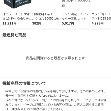
【バッテリー】 マキ
日本磨料工業 ピカー
シンワ測定 アルミカ
コヅチ 電工バ
タ 10.8V-4.0Ahリチウ
ルクロス 30050 1枚
ッター定規 カット師
型 KB-D25 1
ムイオンバッテリ A-5
11,211
382
1m 併用目盛 取手付 6
5,017
4,779
円
円
円
円
9863 BL1040B 1個
5093 1個
最近見た商品
商品を閲覧すると履歴が表示されます
掲載商品の情報について
・
掲載している情報の精度には万全を期しておりますが、その内容の正確性、
安全性、有用性を保証するものではありません。
・
現在ご覧になっているページは、この商品を取り扱うストアによって運営さ
れています。ページに記載されている内容や商品、ご購入に関するご質問
は、直接各ストアにお問い合わせください。