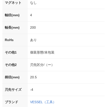
マグネット
なし
軸径(mm)
4
軸長(mm)
200
RoHs
あり
その他1
個装形態/未包装
その他2
刃先区分/（ー）
柄径(mm)
20.5
刃先サイズ
-4
ブランド
VESSEL（工具）