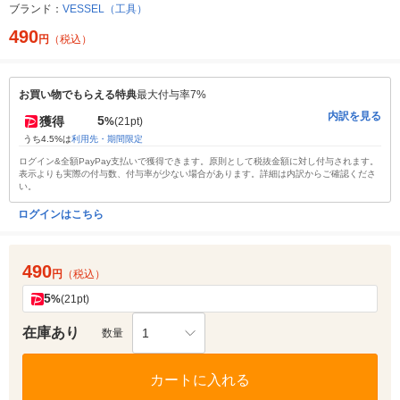
ブランド：
VESSEL（工具）
490
円
（税込）
お買い物でもらえる特典
最大付与率7%
内訳を見る
5
獲得
%
(21pt)
うち4.5%は
利用先・期間限定
ログイン&全額PayPay支払いで獲得できます。原則として税抜金額に対し付与されます。
表示よりも実際の付与数、付与率が少ない場合があります。詳細は内訳からご確認くださ
い。
ログインはこちら
490
円
（税込）
5
%
(21pt)
在庫あり
1
数量
カートに入れる