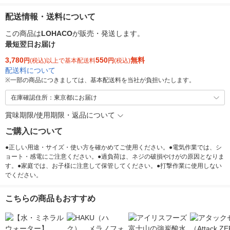
配送情報・送料について
この商品は
LOHACO
が販売・発送します。
最短翌日お届け
3,780
550
無料
円
(税込)以上で基本配送料
円
(税込)
配送料について
※
一部の商品につきましては、基本配送料を当社が負担いたします。
在庫確認住所：東京都にお届け
賞味期限/使用期限・返品について
ご購入について
●正しい用途・サイズ・使い方を確かめてご使用ください。●電気作業では、シ
ョート・感電にご注意ください。●過負荷は、ネジの破損やけがの原因となりま
す。●家庭では、お子様に注意して保管してください。●打撃作業に使用しない
でください。
こちらの商品もおすすめ