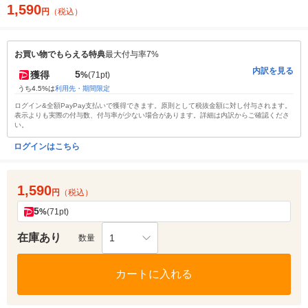
1,590
円
（税込）
お買い物でもらえる特典
最大付与率7%
内訳を見る
5
獲得
%
(71pt)
うち4.5%は
利用先・期間限定
ログイン&全額PayPay支払いで獲得できます。原則として税抜金額に対し付与されます。
表示よりも実際の付与数、付与率が少ない場合があります。詳細は内訳からご確認くださ
い。
ログインはこちら
1,590
円
（税込）
5
%
(71pt)
在庫あり
1
数量
カートに入れる