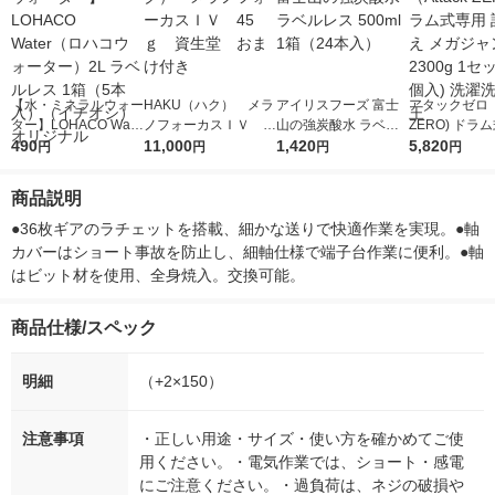
【水・ミネラルウォー
HAKU（ハク） メラ
アイリスフーズ 富士
アタックゼロ（A
ター】LOHACO Wate
ノフォーカスＩＶ 4
山の強炭酸水 ラベル
ZERO) ドラ
r（ロハコウォータ
490
5ｇ 資生堂 おまけ
11,000
レス 500ml 1箱（24
1,420
詰め替え メガ
5,820
円
円
円
円
ー）2L ラベルレス 1
付き
本入）
ボ 2300g 1
箱（5本入）（イチオ
個入) 洗濯洗剤
商品説明
シ） オリジナル
●36枚ギアのラチェットを搭載、細かな送りで快適作業を実現。●軸
カバーはショート事故を防止し、細軸仕様で端子台作業に便利。●軸
はビット材を使用、全身焼入。交換可能。
商品仕様/スペック
明細
（+2×150）
注意事項
・正しい用途・サイズ・使い方を確かめてご使
用ください。・電気作業では、ショート・感電
にご注意ください。・過負荷は、ネジの破損や