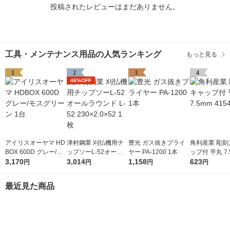
投稿されたレビューはまだありません。
工具・メンテナンス用品の人気ランキング
もっと見る
1
2
3
4
46%OFF
アイリスオーヤマ HD
津村鋼業 刈払機用チ
豊光 ガス抜きプライ
角利産業 彫刻
BOX 600D グレー/モ
ップソーL-52オール
ヤー PA-1200 1本
ップ付 平丸 7.
スグリーン 1台
3,170
ラウンド L-52 230×2.
3,014
1,158
541 1個
623
円
円
円
円
0×52 1枚
最近見た商品