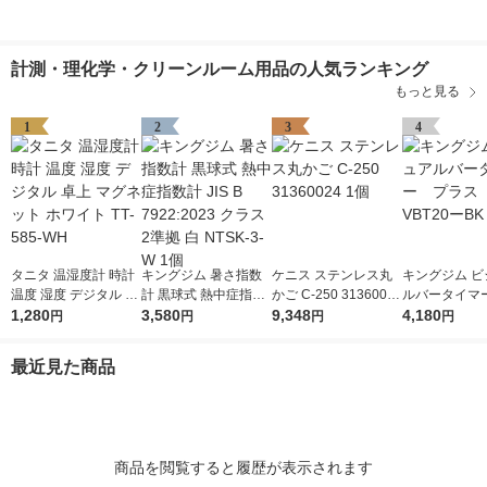
計測・理化学・クリーンルーム用品の人気ランキング
もっと見る
1
2
3
4
タニタ 温湿度計 時計
キングジム 暑さ指数
ケニス ステンレス丸
キングジム ビ
温度 湿度 デジタル 卓
計 黒球式 熱中症指数
かご C-250 31360024
ルバータイマ
上 マグネット ホワイ
1,280
計 JIS B 7922:2023 ク
3,580
1個
9,348
ス クロ VBT
4,180
円
円
円
円
ト TT-585-WH
ラス2準拠 白 NTSK-3-
1個
W 1個
最近見た商品
商品を閲覧すると履歴が表示されます