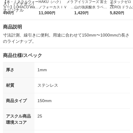
【水・ミネラルウォー
HAKU（ハク） メラ
アイリスフーズ 富士
アタックゼロ（A
ター】LOHACO Wate
ノフォーカスＩＶ 4
山の強炭酸水 ラベル
ZERO) ドラ
r（ロハコウォータ
490
5ｇ 資生堂 おまけ
11,000
レス 500ml 1箱（24
1,420
詰め替え メガ
5,820
円
円
円
円
ー）2L ラベルレス 1
付き
本入）
ボ 2300g 1
箱（5本入）（イチオ
個入) 洗濯洗剤
商品説明
シ） オリジナル
寸法計測、線引きに便利。用途に合わせて150mm〜1000mmの長さ
のラインナップ。
商品仕様/スペック
厚さ
1mm
材質
ステンレス
商品タイプ
150mm
アスクル商品
25
環境スコア