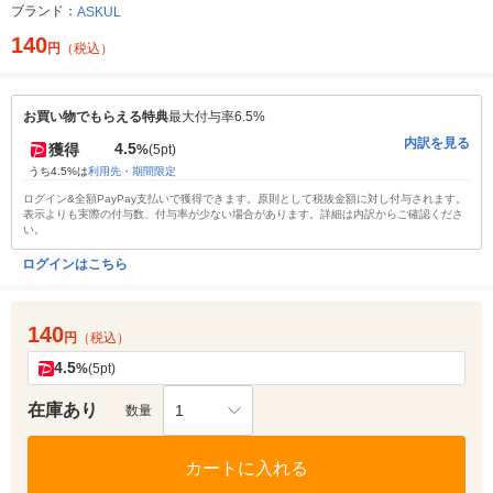
ブランド：
ASKUL
140
円
（税込）
お買い物でもらえる特典
最大付与率6.5%
内訳を見る
4.5
獲得
%
(5pt)
うち4.5%は
利用先・期間限定
ログイン&全額PayPay支払いで獲得できます。原則として税抜金額に対し付与されます。
表示よりも実際の付与数、付与率が少ない場合があります。詳細は内訳からご確認くださ
い。
ログインはこちら
140
円
（税込）
4.5
%
(5pt)
在庫あり
1
数量
カートに入れる