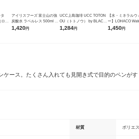
ータ
アイリスフーズ 富士山の強
UCC上島珈琲 UCC TOTON
【水・ミネラルウ
r（ロハ
炭酸水 ラベルレス 500ml 1
OU（トトノウ） by BLACK
ー】LOHACO Wate
ベルレ
箱（24本入）
無糖 500ml 1セット（6本）
1箱（20本入）ラ
1,420
1,284
1,450
円
円
円
チオ
（イチオシ） オ
ンケース。たくさん入れても見開き式で目的のペンがす
材質
ポリエ