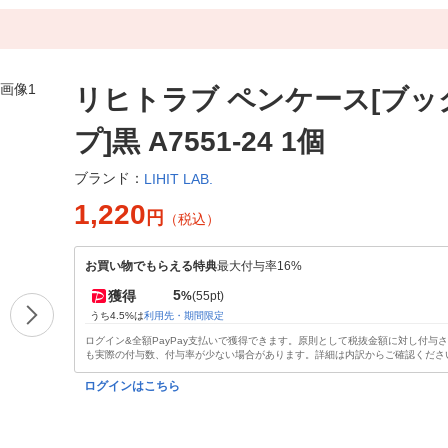
リヒトラブ ペンケース[ブッ
プ]黒 A7551-24 1個
ブランド：
LIHIT LAB.
1,220
円
（税込）
お買い物でもらえる特典
最大付与率16%
5
獲得
%
(55pt)
うち4.5%は
利用先・期間限定
ログイン&全額PayPay支払いで獲得できます。原則として税抜金額に対し付与
も実際の付与数、付与率が少ない場合があります。詳細は内訳からご確認くださ
ログインはこちら