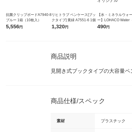
抗菌クリップボードA7940-8
リヒトラブ ペンケース[ブッ
【水・ミネラルウォ
ブルー 1箱（10枚入）
クタイプ] 黄緑 A7551-6 1個
ー】LOHACO Wate
コウォーター）2L ラ
5,556
1,320
490
円
円
円
ス 1箱（5本入）（イ
シ） オリジナル
商品説明
見開き式ブックタイプの大容量ペ
商品仕様/スペック
素材
プラスチック