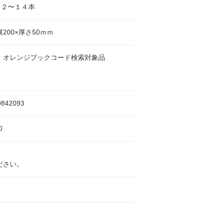
１２〜１４本
横200×厚さ50ｍｍ
 オレンジブックコード検索対象品
9842093
0
ださい。