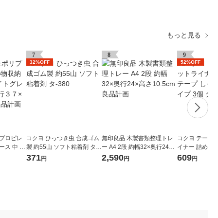
もっと見る
7
8
9
32%OFF
52%OFF
リプロピレ
コクヨ ひっつき虫 合成ゴム
無印良品 木製書類整理トレ
コクヨ テープ
ース 中 ホ
製 約55山 ソフト粘着剤 タ-3
ー A4 2段 約幅32×奥行24×
イナー 詰め替え
２６×奥行
80
高さ10.5cm 良品計画
かり貼るタイプ 3
371
2,590
609
円
円
円
 良品計画
-08N