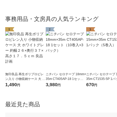
事務用品・文房具の人気ランキング
1
2
3
無印良品 再生ポリプロピレ
ニチバン セロテープ 18mm×
ニチバン セロテープ 1
ン入り 小物収納ケース 大 ホ
35m CT405AP-18 1セット
35m CT1535-5P 1
ワイトグレー 約幅２６×奥行
（10巻入×3パック）
巻入）
1,490
3,980
670
円
円
円
３７×高さ１７．５ｃｍ 良品
計画
最近見た商品