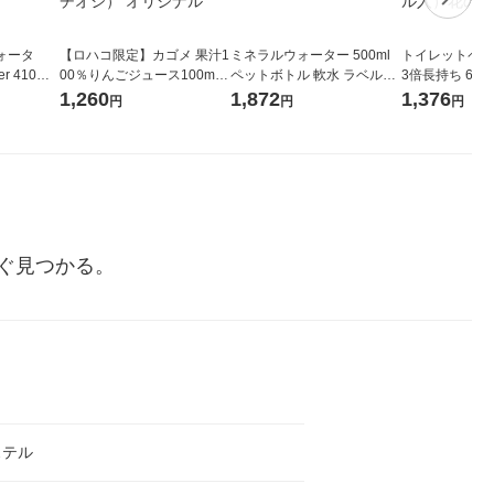
ォータ
【ロハコ限定】カゴメ 果汁1
ミネラルウォーター 500ml
トイレットペー
r 410ml
00％りんごジュース100ml 1
ペットボトル 軟水 ラベルレ
3倍長持ち 6ロール 75
ベルレス
箱（18本入）オリジナル
ス 1セット（48本）天然水
紙配合 スコッ
1,260
1,872
1,376
円
円
円
リジナル
【クイズ付き】【紙パッ
オリジナル
パック 1セット
ク】（イチオシ） オリジナ
ロール入）花の
ル
ぐ見つかる。
ステル