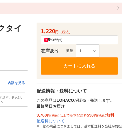
クタイ
1,220
円
（税込）
5
%
(55pt)
在庫あり
1
数量
カートに入れる
内訳を見る
配送情報・送料について
されます。表示より
この商品は
LOHACO
が販売・発送します。
い。
最短翌日お届け
3,780
550
無料
円
(税込)以上で基本配送料
円
(税込)
配送料について
※
一部の商品につきましては、基本配送料を当社が負担