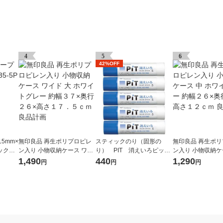
4
5
6
42%OFF
5mm×
無印良品 再生ポリプロピレ
スティックのり（固形の
無印良品 再生ポ
パック（5
ン入り 小物収納ケース ワイ
り） PIT 消えいろピット
ン入り 小物収納ケ
ド 大 ホワイトグレー 約幅３
S 乾くと色が消える PT-T
ワイトグレー 約幅
1,490
440
1,290
円
円
円
７×奥行２６×高さ１７．５
C 5本 トンボ鉛筆
３７×高さ１２ｃｍ
ｃｍ 良品計画