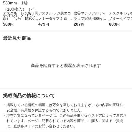
アスクル レジ袋（乳
アスクル レジ袋エコ
岩谷マテリアル アイ
アスクル レジ
白） 45号 幅300m
ノミータイプ 乳白 45
ラップ家庭用60枚入
ノミータイプ 乳
m×マチ140mm×縦53
580
号 1袋(100枚入) オリ
479
り I-WRAP-HT 1個
207
号 1袋(100枚
683
円
円
円
円
0mm 1袋（100枚
ジナル
ジナル
入）（イチオシ） オ
最近見た商品
リジナル
商品を閲覧すると履歴が表示されます
掲載商品の情報について
・
掲載している情報の精度には万全を期しておりますが、その内容の正確性、
安全性、有用性を保証するものではありません。
・
現在ご覧になっているページは、この商品を取り扱うストアによって運営さ
れています。ページに記載されている内容や商品、ご購入に関するご質問
は、直接各ストアにお問い合わせください。