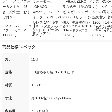
HAKU（ハク） メラ
【水・ミネラルウォー
アタックゼロ（Attack
フレアフレグラ
ノフォーカスＩＶ 4
ター】LOHACO Wate
ZERO) ドラム式専用
ROKA（イロ
5ｇ 資生堂 おまけ
11,000
r（ロハコウォータ
490
詰め替え メガジャン
5,820
イキッドリリ
6,582
円
円
円
円
付き
ー）2L ラベルレス 1
ボ 2300g 1セット（2
柔軟剤 詰め替
箱（5本入）（イチオ
個入) 洗濯洗剤 花王
大 1200ml 
商品仕様/スペック
シ） オリジナル
（5個入) 花王
カラー
透明
規格
LD規格ポリ袋 No.318 紐付
材質
ＬＤＰＥ
寸法
厚0.03×幅380×高530mm
内容量
１００枚入