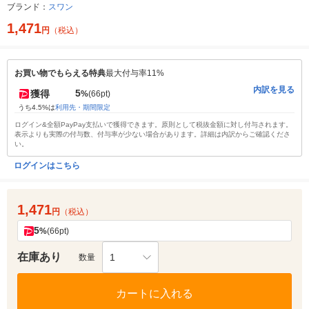
ブランド：
スワン
1,471
円
（税込）
お買い物でもらえる特典
最大付与率11%
内訳を見る
5
獲得
%
(66pt)
うち4.5%は
利用先・期間限定
ログイン&全額PayPay支払いで獲得できます。原則として税抜金額に対し付与されます。
表示よりも実際の付与数、付与率が少ない場合があります。詳細は内訳からご確認くださ
い。
ログインはこちら
1,471
円
（税込）
5
%
(66pt)
在庫あり
1
数量
カートに入れる