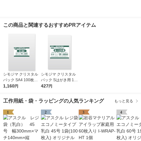
この商品と関連するおすすめPRアイテム
シモジマ クリスタル
シモジマ クリスタル
パック SA4 100枚入 6
パック Sはがき用 100
739200 1袋(100枚入)
1,160
枚入 6751700 1袋(10
427
円
円
0枚入)
工作用紙・袋・ラッピングの人気ランキング
もっと見る
1
2
3
4