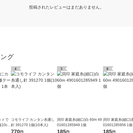
投稿されたレビューはまだありません。
キング
4
5
6
ットで
コモライフ カンタン糸通し
貝印 家庭糸(細口)白 60m 49
貝印 家庭糸(細口)黒 
10cm
針 391270 1個(10本入)
01601285949 1個
01601285956 1個
770
185
185
円
円
円