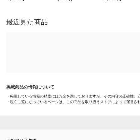
DF34-PN001 1セット（直送
ク 8548 MIS8548 3個（直送
品）
品）
最近見た商品
掲載商品の情報について
・
掲載している情報の精度には万全を期しておりますが、その内容の正確性、
・
現在ご覧になっているページは、この商品を取り扱うストアによって運営さ