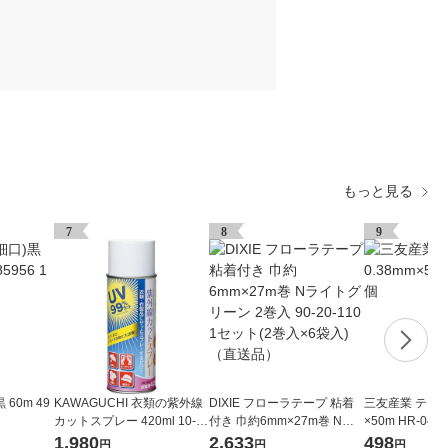
もっと見る
7
8
9
60m 49
KAWAGUCHI 衣類の紫外線
DIXIE フローラテープ 粘着
三友産業 テグス #
カットスプレー 420ml 10-1
付き 巾約6mm×27m巻 Nラ
×50m HR-046
91 1個（直送品）
イトグリーン 2巻入 90-20-1
1,980
2,633
498
円
円
円