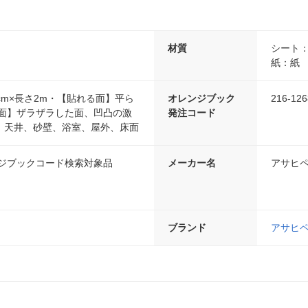
材質
シート：
紙：紙
cm×長さ2m・【貼れる面】平ら
オレンジブック
216-126
い面】ザラザラした面、凹凸の激
発注コード
、天井、砂壁、浴室、屋外、床面
ンジブックコード検索対象品
メーカー名
アサヒ
ブランド
アサヒ