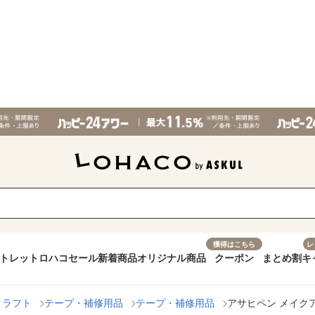
獲得はこちら
レ
トレット
ロハコセール
新着商品
オリジナル商品
クーポン
まとめ割
キ
クラフト
テープ・補修用品
テープ・補修用品
アサヒペン メイクアッ