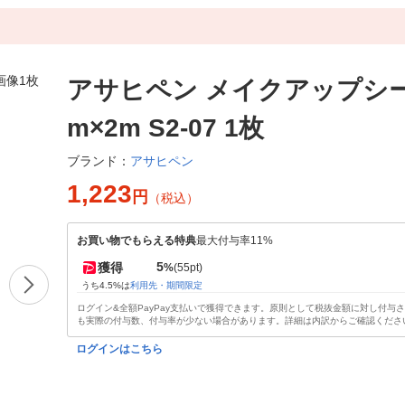
アサヒペン メイクアップシート
m×2m S2-07 1枚
アサヒペン
ブランド：
1,223
円
（税込）
お買い物でもらえる特典
最大付与率11%
5
獲得
%
(55pt)
うち4.5%は
利用先・期間限定
ログイン&全額PayPay支払いで獲得できます。原則として税抜金額に対し付与
も実際の付与数、付与率が少ない場合があります。詳細は内訳からご確認くださ
ログインはこちら