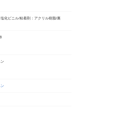
塩化ビニル/粘着剤：アクリル樹脂/裏
8
ペン
ペン