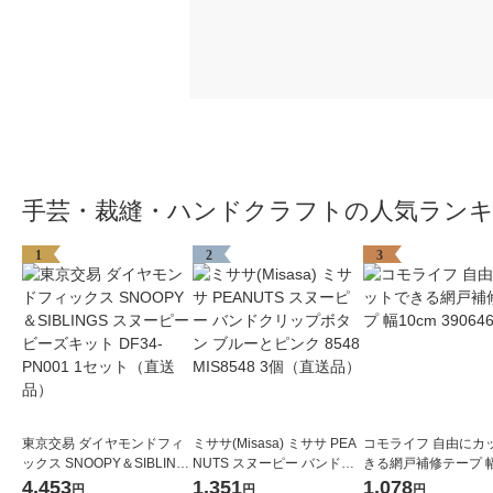
手芸・裁縫・ハンドクラフトの人気ラン
1
2
3
東京交易 ダイヤモンドフィ
ミササ(Misasa) ミササ PEA
コモライフ 自由にカ
ックス SNOOPY＆SIBLING
NUTS スヌーピー バンドク
きる網戸補修テープ 幅
S スヌーピー ビーズキット
リップボタン ブルーとピン
390646 1本
4,453
1,351
1,078
円
円
円