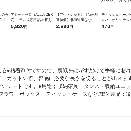
山の強
アタックゼロ（Attack ZER
【アウトレット】【新米切
ティッシュペーパー
ml 1
O) ドラム式専用 詰め替え メ
替特価】北海道産ななつぼ
ロハコオリジナル
ガジャンボ 2300g 1セット
し 無洗米 5kg 1袋 令和7年産
ックティッシュ フ
5,820
2,980
470
円
円
円
（2個入) 洗濯洗剤 花王
米 木徳神糧 オリジナル
リジナル 1セット
5個入×2パック）
ル
れる●粘着剤付ですので、裏紙をはがすだけで手軽に貼
で、カットの際、容易に必要な長さを切ることが出来ま
プのシートです。●用途；収納家具：タンス・収納ユニッ
フラワーボックス・ティッシュケースなど/電化製品：冷