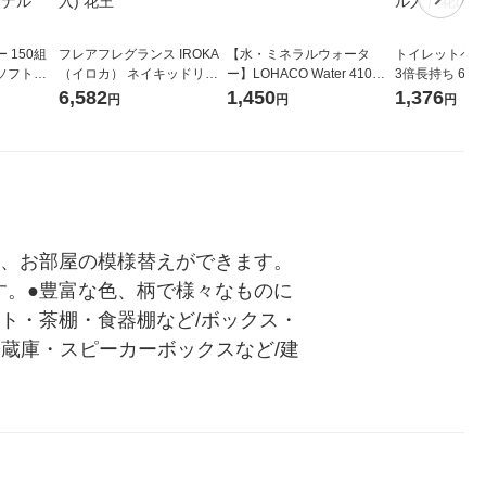
 150組
フレアフレグランス IROKA
【水・ミネラルウォータ
トイレットペー
ソフトパ
（イロカ） ネイキッドリリ
ー】LOHACO Water 410ml
3倍長持ち 6ロール 75
ィオナ オ
ーの香り 柔軟剤 詰め替え 超
1箱（20本入）ラベルレス
紙配合 スコッ
6,582
1,450
1,376
円
円
円
（10個：
特大 1200ml 1セット（5個
（イチオシ） オリジナル
パック 1セット
 オリジナ
入) 花王
ロール入）花の
れ、お部屋の模様替えができます。
す。●豊富な色、柄で様々なものに
ト・茶棚・食器棚など/ボックス・
蔵庫・スピーカーボックスなど/建