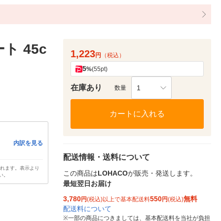
 45c
1,223
円
（税込）
5
%
(55pt)
在庫あり
1
数量
カートに入れる
内訳を見る
配送情報・送料について
されます。表示より
この商品は
LOHACO
が販売・発送します。
い。
最短翌日お届け
3,780
550
無料
円
(税込)以上で基本配送料
円
(税込)
配送料について
※
一部の商品につきましては、基本配送料を当社が負担