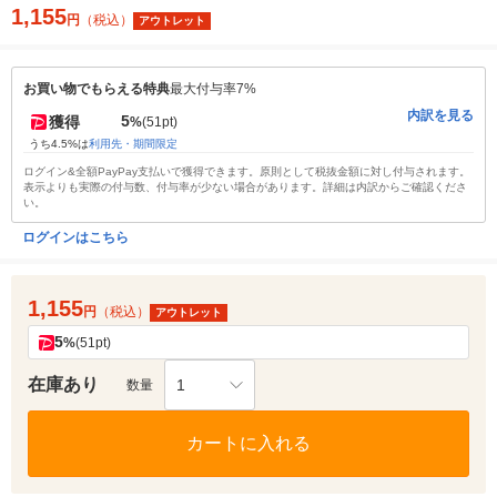
1,155
円
（税込）
アウトレット
お買い物でもらえる特典
最大付与率7%
内訳を見る
5
獲得
%
(51pt)
うち4.5%は
利用先・期間限定
ログイン&全額PayPay支払いで獲得できます。原則として税抜金額に対し付与されます。
表示よりも実際の付与数、付与率が少ない場合があります。詳細は内訳からご確認くださ
い。
ログインはこちら
1,155
円
（税込）
アウトレット
5
%
(51pt)
在庫あり
1
数量
カートに入れる