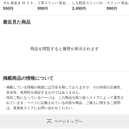
ダル 前あき Ｍ ２３．
イ草スリッパ 前あき
しも防災スリッパかか
スリッパ 前あき
５〜２５ｃｍ用 生成×
590
Ｍ ２３．５〜２５ｃ
990
と付き Ｍ ２３．５〜
2,490
５〜２６．５
990
円
円
円
円
マスタード 良品計画
ｍ用 チャコールグレ
２５ｃｍ用 グレー 良
チャコールグレ
ー 良品計画
品計画
品計画
最近見た商品
商品を閲覧すると履歴が表示されます
掲載商品の情報について
・
掲載している情報の精度には万全を期しておりますが、その内容の正確性、
安全性、有用性を保証するものではありません。
・
現在ご覧になっているページは、この商品を取り扱うストアによって運営さ
れています。ページに記載されている内容や商品、ご購入に関するご質問
は、直接各ストアにお問い合わせください。
ページトップへ