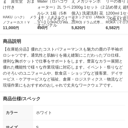
HAKU（ハク） メラ
【水・ミネラルウォー
アタックゼロ（Attack
フレアフレグラ
ノフォーカスＩＶ 4
ター】LOHACO Wate
ZERO) ドラム式専用
ROKA（イロ
5ｇ 資生堂 おまけ
11,000
r（ロハコウォータ
490
詰め替え メガジャン
5,820
イキッドリリ
6,582
円
円
円
円
付き
ー）2L ラベルレス 1
ボ 2300g 1セット（2
柔軟剤 詰め替
箱（5本入）（イチオ
個入) 洗濯洗剤 花王
大 1200ml 
商品説明
シ） オリジナル
（5個入) 花王
【在庫処分品】優れたコストパフォーマンスも魅力の鹿の子半袖ポ
ロシャツです。通気性と肌触りを備え縫製にこだわったプロ仕様。
便利な胸ポケットで仕事をサポートをします。豊富なカラー展開と
優れた機能性で様々な作業現場に対応します。イベント・祭りなど
のそろいのユニフォームや、飲食店・ショップなど接客業、デイサ
ービス・ケアサービスなど福祉、倉庫・ロジスティクス・物流など
現場作業にもおすすめのおしゃれで丈夫なワークウェアです。
商品仕様/スペック
カラー
ホワイト
サイズ
S