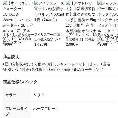
【水・ミネラルウォー
アイリスフーズ 富士
【アウトレット】【新
ティッシュペー
ター】LOHACO Wate
山の強炭酸水 ラベル
米切替特価】北海道産
50組 ロハコ
r（ロハコウォータ
490
レス 500ml 1箱（24
1,420
ななつぼし 無洗米 5k
2,980
ルソフトパッ
470
円
円
円
円
ー）2L ラベルレス 1
本入）
g 1袋 令和7年産 米 木
シュ フィオナ
箱（5本入）（イチオ
徳神糧 オリジナル
ナル 1セット
商品説明
シ） オリジナル
個：5個入×2
オリジナル
●圧力分散技術により個々の顔にジャストフィットします。●規格
ANSI Z87.1適合●紫外線99.9%カット●曇り止めコーティング
商品仕様/スペック
カラー
クリア
フレームタイ
ハーフフレーム
プ