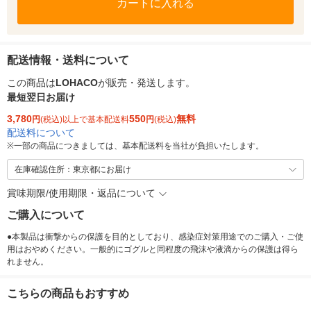
カートに入れる
配送情報・送料について
この商品は
LOHACO
が販売・発送します。
最短翌日お届け
3,780
550
無料
円
(税込)以上で基本配送料
円
(税込)
配送料について
※
一部の商品につきましては、基本配送料を当社が負担いたします。
在庫確認住所：東京都にお届け
賞味期限/使用期限・返品について
ご購入について
●本製品は衝撃からの保護を目的としており、感染症対策用途でのご購入・ご使
用はおやめください。一般的にゴグルと同程度の飛沫や液滴からの保護は得ら
れません。
こちらの商品もおすすめ