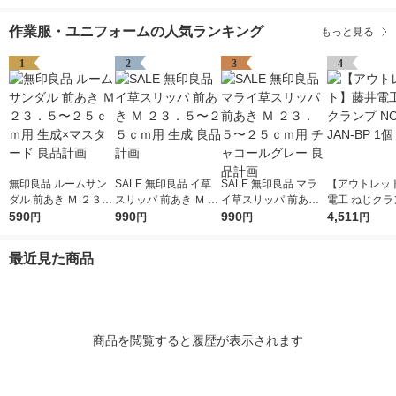
作業服・ユニフォームの人気ランキング
もっと見る
1
2
3
4
無印良品 ルームサン
SALE 無印良品 イ草
SALE 無印良品 マラ
【アウトレッ
ダル 前あき Ｍ ２３．
スリッパ 前あき Ｍ ２
イ草スリッパ 前あき
電工 ねじクラ
５〜２５ｃｍ用 生成×
590
３．５〜２５ｃｍ用
990
Ｍ ２３．５〜２５ｃ
990
-43-JAN-BP 
4,511
円
円
円
円
マスタード 良品計画
生成 良品計画
ｍ用 チャコールグレ
ー 良品計画
最近見た商品
商品を閲覧すると履歴が表示されます