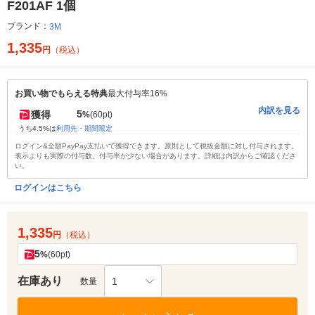
F201AF 1個
ブランド：
3M
1,335
円
（税込）
お買い物でもらえる特典
最大付与率16%
内訳を見る
5
獲得
%
(60pt)
うち4.5%は
利用先・期間限定
ログイン&全額PayPay支払いで獲得できます。原則として税抜金額に対し付与されます。
表示よりも実際の付与数、付与率が少ない場合があります。詳細は内訳からご確認くださ
い。
ログインはこちら
1,335
円
（税込）
5
%
(60pt)
在庫あり
1
数量