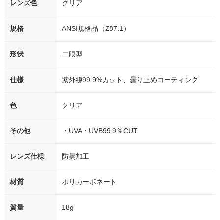
レンズ色
クリア
規格
ANSI規格品（Z87.1）
形状
二眼型
仕様
紫外線99.9%カット、曇り止めコーティング
色
クリア
その他
・UVA・UVB99.9％CUT
レンズ仕様
防曇加工
材質
ポリカーボネート
質量
18g