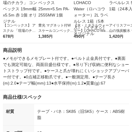
【コンベックス】 ア
豊光 マグネット付W
【水・ミネラルウォー
アイリスフーズ
スクル 「現場のチカ
スケールコンベックス
ター】LOHACO Wate
山の強炭酸水 
ラ」 コンベックス 19
678
25mm×5.5m PA-2555
1,385
r（ロハコウォータ
490
レス 500ml 1
1,420
円
円
円
円
mm幅x5.5m 赤 1個 オ
MW 1個
ー）2L ラベルレス 1
本入）
リジナル
箱（5本入）（イチオ
商品説明
シ） オリジナル
●メモができるメモプレート付です。●ベルト止金具付です。●裏面
でも測定可能な、両面目盛仕様です。●吊り下げ収納に便利なショー
トストラップ付です。●ケースと爪が壊れにくいショックアブソーバ
ー付です。●0点補正移動爪です。●一般測定用。●テープ長さ
(m):2.0●テープ幅(mm):13●水平保持(m):1.2●質量(g):67
商品仕様/スペック
材質
テープ・バネ：SK85（旧SK5）ケース：ABS樹
脂