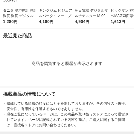
タニタ 温湿度計 時計
キングジム ビジュア
朝日電器 デジタルマ
ビッグマン 神
温度 湿度 デジタル 卓
ルバータイマー プラ
ルチテスター M-09FB
ベMAG両面厚
上 マグネット ホワイ
1,280
ス クロ VBT20ーBK
4,180
M 1個
4,904
25×5.5m 052
1,613
円
円
円
円
ト TT-585-WH
1個
最近見た商品
商品を閲覧すると履歴が表示されます
掲載商品の情報について
・
掲載している情報の精度には万全を期しておりますが、その内容の正確性、
安全性、有用性を保証するものではありません。
・
現在ご覧になっているページは、この商品を取り扱うストアによって運営さ
れています。ページに記載されている内容や商品、ご購入に関するご質問
は、直接各ストアにお問い合わせください。