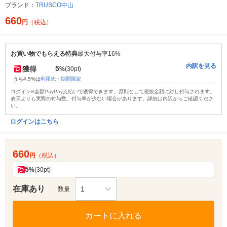
ブランド：
TRUSCO中山
660
円
（税込）
お買い物でもらえる特典
最大付与率16%
内訳を見る
5
獲得
%
(30pt)
うち4.5%は
利用先・期間限定
ログイン&全額PayPay支払いで獲得できます。原則として税抜金額に対し付与されます。
表示よりも実際の付与数、付与率が少ない場合があります。詳細は内訳からご確認くださ
い。
ログインはこちら
660
円
（税込）
5
%
(30pt)
在庫あり
1
数量
カートに入れる