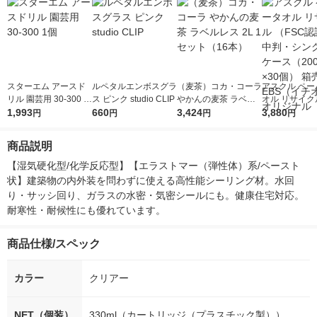
スターエム アースド
ルペタルエンボスグラ
（麦茶）コカ・コーラ
アスクル ペー
リル 園芸用 30-300 1
ス ピンク studio CLIP
やかんの麦茶 ラベル
オル リサイクル
個
1,993
660
レス 2L 1セット（16
3,424
C認証紙） 中
3,880
円
円
円
円
本）
グル 1ケース（
入×30個） 箱
商品説明
S（イチオシ）
ナル
【湿気硬化型/化学反応型】【エラストマー（弾性体）系/ペースト
状】建築物の内外装を問わずに使える高性能シーリング材。水回
り・サッシ回り、ガラスの水密・気密シールにも。健康住宅対応。
耐寒性・耐候性にも優れています。
商品仕様/スペック
カラー
クリアー
NET（個装）
330ml（カートリッジ（プラスチック製））