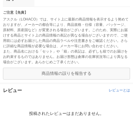
ご注意【免責】
アスクル（LOHACO）では、サイト上に最新の商品情報を表示するよう努めて
おりますが、メーカーの都合等により、商品規格・仕様（容量、パッケージ、
原材料、原産国など）が変更される場合がございます。このため、実際にお届
けする商品とサイト上の商品情報の表記が異なる場合がございますので、ご使
用前には必ずお届けした商品の商品ラベルや注意書きをご確認ください。さら
に詳細な商品情報が必要な場合は、メーカー等にお問い合わせください。
また、商品名における「セット」や「箱」の表記は、必ずしも箱でのお届けを
お約束するものではありません。お届け形態は倉庫の在庫状況等により異なる
場合がございます。あらかじめご了承ください。
商品情報の誤りを報告する
レビュー
レビューとは
投稿されたレビューはまだありません。