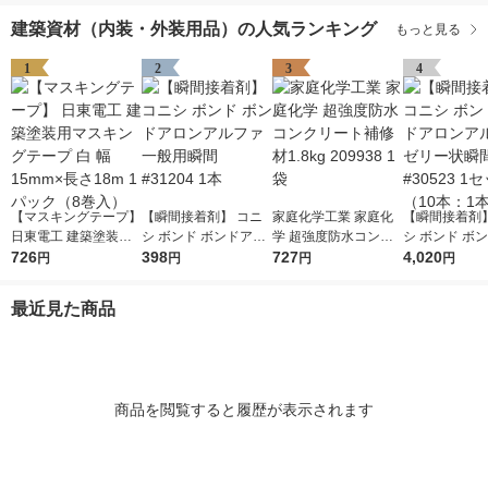
建築資材（内装・外装用品）の人気ランキング
もっと見る
1
2
3
4
【マスキングテープ】
【瞬間接着剤】 コニ
家庭化学工業 家庭化
【瞬間接着剤】
日東電工 建築塗装用
シ ボンド ボンドアロ
学 超強度防水コンク
シ ボンド ボ
マスキングテープ 白
726
ンアルファ一般用瞬間
398
リート補修材1.8kg 20
727
ンアルフアゼ
4,020
円
円
円
円
幅15mm×長さ18m 1
#31204 1本
9938 1袋
間 #30523 
パック（8巻入）
（10本：1本×
最近見た商品
商品を閲覧すると履歴が表示されます