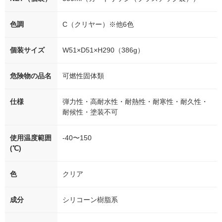
色調
C（クリヤー）※他6色
個装サイズ
W51×D51×H290（386g）
危険物の品名
可燃性固体類
仕様
弾力性・高耐水性・耐熱性・耐寒性・耐久性・
耐候性・塗装不可
使用温度範囲
-40〜150
(℃)
色
クリア
成分
シリコーン樹脂系