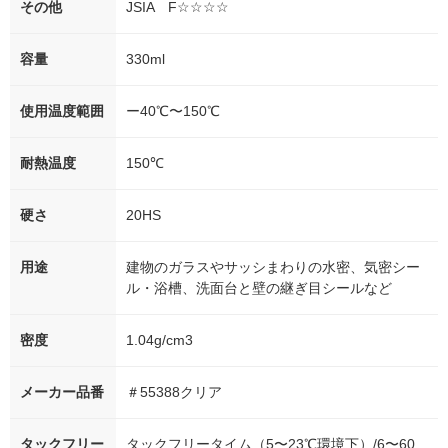
その他
JSIA F☆☆☆☆
容量
330ml
使用温度範囲
ー40℃〜150℃
耐熱温度
150℃
硬さ
20HS
用途
建物のガラスやサッシまわりの水密、気密シー
ル・浴槽、洗面台と壁の継ぎ目シールなど
密度
1.04g/cm3
メーカー品番
＃55388クリア
タックフリー
タックフリータイム（5〜23℃環境下）/6〜60