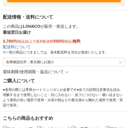
配送情報・送料について
この商品は
LOHACO
が販売・発送します。
最短翌日お届け
3,780
550
無料
円
(税込)以上で基本配送料
円
(税込)
配送料について
※
一部の商品につきましては、基本配送料を当社が負担いたします。
在庫確認住所：東京都にお届け
賞味期限/使用期限・返品について
ご購入について
●使用の際には専用カートリッジガンが必要です●全ての説明注意事項を読み、
理解するまで使用しないこと・目に入れない・皮フにつけない・吸い込まない
よう換気の良い場所で使用・火花や熱などの着火源から離れた場所で使用・室
温で保存。
こちらの商品もおすすめ