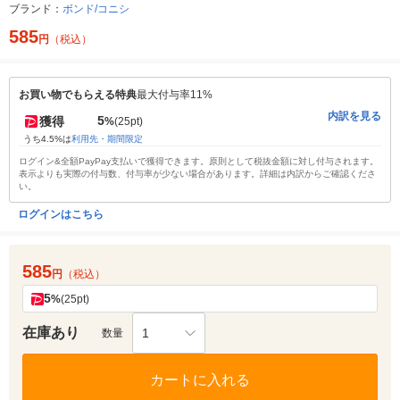
ブランド：
ボンド/コニシ
585
円
（税込）
お買い物でもらえる特典
最大付与率11%
内訳を見る
5
獲得
%
(25pt)
うち4.5%は
利用先・期間限定
ログイン&全額PayPay支払いで獲得できます。原則として税抜金額に対し付与されます。
表示よりも実際の付与数、付与率が少ない場合があります。詳細は内訳からご確認くださ
い。
ログインはこちら
585
円
（税込）
5
%
(25pt)
在庫あり
1
数量
カートに入れる