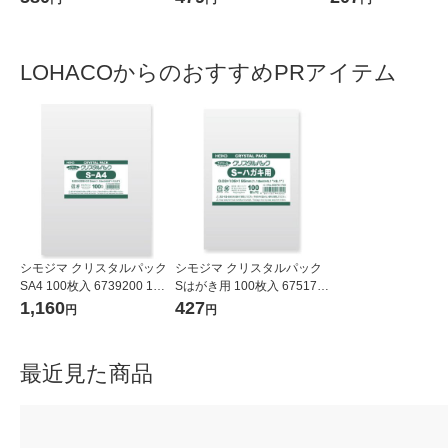
枚入）（イチオシ） オリジ
ナル
LOHACOからのおすすめPRアイテム
シモジマ クリスタルパック
シモジマ クリスタルパック
SA4 100枚入 6739200 1袋
Sはがき用 100枚入 675170
(100枚入)
0 1袋(100枚入)
1,160
427
円
円
最近見た商品