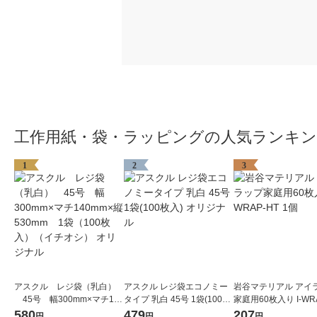
工作用紙・袋・ラッピングの人気ランキ
1
2
3
アスクル レジ袋（乳白）
アスクル レジ袋エコノミー
岩谷マテリアル アイ
45号 幅300mm×マチ140
タイプ 乳白 45号 1袋(100枚
家庭用60枚入り I-WR
mm×縦530mm 1袋（100
入) オリジナル
1個
580
479
207
円
円
円