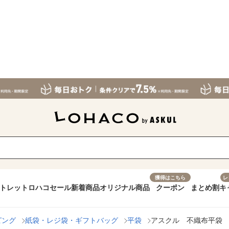
獲得はこちら
レ
トレット
ロハコセール
新着商品
オリジナル商品
クーポン
まとめ割
キ
ピング
紙袋・レジ袋・ギフトバッグ
平袋
アスクル 不織布平袋 白