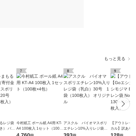
もっと見る
7
8
9
もるレジ袋
今村紙工 ボール紙 A4用 KT-
アスクル バイオマスポリ
【アウトレット
き） バイ
A4 100枚入 1セット（100枚
エチレン10%入りレジ袋
カル】訳あり シ
25%入 2
×4包）
（乳白）30号 1袋（100枚
ポリエチレン袋 No
4,760
393
128
円
円
円