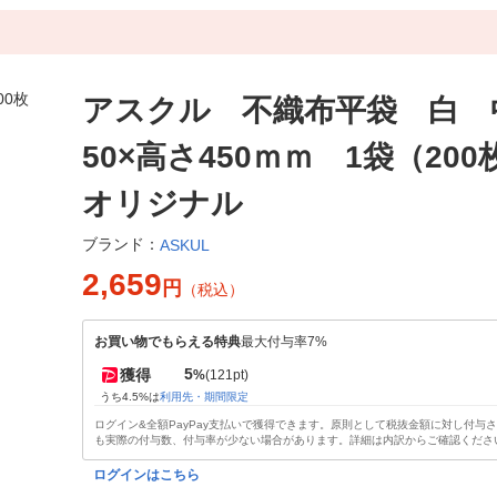
アスクル 不織布平袋 白 
50×高さ450ｍｍ 1袋（20
オリジナル
ブランド：
ASKUL
2,659
円
（税込）
お買い物でもらえる特典
最大付与率7%
5
獲得
%
(121pt)
うち4.5%は
利用先・期間限定
ログイン&全額PayPay支払いで獲得できます。原則として税抜金額に対し付与
も実際の付与数、付与率が少ない場合があります。詳細は内訳からご確認くださ
ログインはこちら