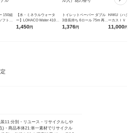
 150組
【水・ミネラルウォータ
トイレットペーパー ダブル
HAKU（ハク
ソフトパ
ー】LOHACO Water 410ml
3倍長持ち 6ロール 75m 再生
ーカスＩＶ 4
ィオナ オ
1箱（20本入）ラベルレス
紙配合 スコッティフラワー
堂 おまけ付き
1,450
1,376
11,000
円
円
円
（10個：
（イチオシ） オリジナル
パック 1セット（2パック12
 オリジナ
ロール入）花の香り
限定
装11:分別・リユース・リサイクルしや
0点)・商品本体21:単一素材でリサイクル