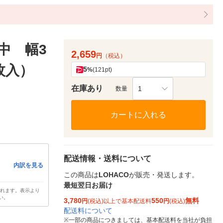
中 幅3
2,659
円
（税込）
0枚入）
5
%
(121pt)
在庫あり
1
数量
カートに入れる
配送情報・送料について
内訳を見る
この商品は
LOHACO
が販売・発送します。
最短翌日お届け
されます。表示より
い。
3,780
550
無料
円
(税込)以上で基本配送料
円
(税込)
配送料について
※
一部の商品につきましては、基本配送料を当社が負担