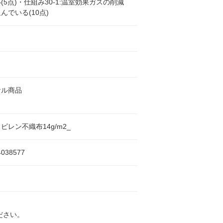
(5点)・仕組み30-1:温室効果ガスの削減
んでいる(10点)
ナル商品
ピレン不織布14g/m2_
4038577
ださい。