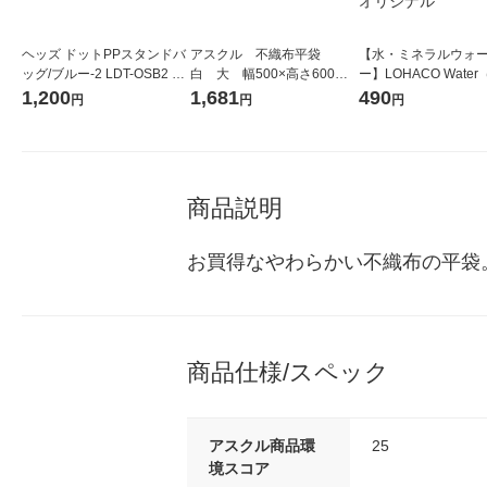
ヘッズ ドットPPスタンドバ
アスクル 不織布平袋
【水・ミネラルウォ
ッグ/ブルー-2 LDT-OSB2 1
白 大 幅500×高さ600ｍ
ー】LOHACO Wate
パック(50枚)
ｍ 1袋（100枚入） オリジ
コウォーター）2L ラ
1,200
1,681
490
円
円
円
ナル
ス 1箱（5本入）（イ
シ） オリジナル
商品説明
お買得なやわらかい不織布の平袋
商品仕様/スペック
アスクル商品環
25
境スコア