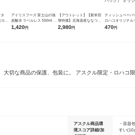
ータ
アイリスフーズ 富士山の強
【アウトレット】【新米切
ティッシュペーパー
r（ロハ
炭酸水 ラベルレス 500ml 1
替特価】北海道産ななつぼ
ロハコオリジナル
ベルレ
箱（24本入）
し 無洗米 5kg 1袋 令和7年産
ックティッシュ フ
1,420
2,980
470
円
円
円
チオ
米 木徳神糧 オリジナル
リジナル 1セット
5個入×2パック）
ル
。大切な商品の保護、包装に。 アスクル限定・ロハコ
アスクル商品環
・容器包
境スコア詳細/加
すい(1