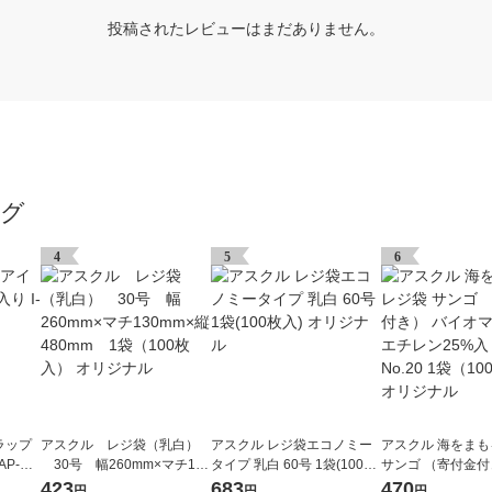
投稿されたレビューはまだありません。
ング
4
5
6
ラップ
アスクル レジ袋（乳白）
アスクル レジ袋エコノミー
アスクル 海をま
AP-HT
30号 幅260mm×マチ130
タイプ 乳白 60号 1袋(100枚
サンゴ （寄付金付
mm×縦480mm 1袋（100
入) オリジナル
オマスポリエチレン
423
683
470
円
円
円