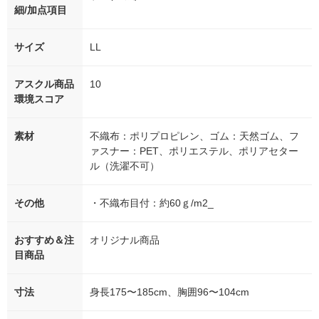
細/加点項目
サイズ
LL
アスクル商品
10
環境スコア
素材
不織布：ポリプロピレン、ゴム：天然ゴム、フ
ァスナー：PET、ポリエステル、ポリアセター
ル（洗濯不可）
その他
・不織布目付：約60ｇ/m2_
おすすめ＆注
オリジナル商品
目商品
寸法
身長175〜185cm、胸囲96〜104cm