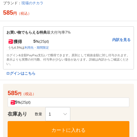
ブランド：
現場のチカラ
585
円
（税込）
お買い物でもらえる特典
最大付与率7%
内訳を見る
5
獲得
%
(25pt)
うち4.5%は
利用先・期間限定
ログイン&全額PayPay支払いで獲得できます。原則として税抜金額に対し付与されます。
表示よりも実際の付与数、付与率が少ない場合があります。詳細は内訳からご確認くださ
い。
ログインはこちら
585
円
（税込）
5
%
(25pt)
在庫あり
1
数量
カートに入れる