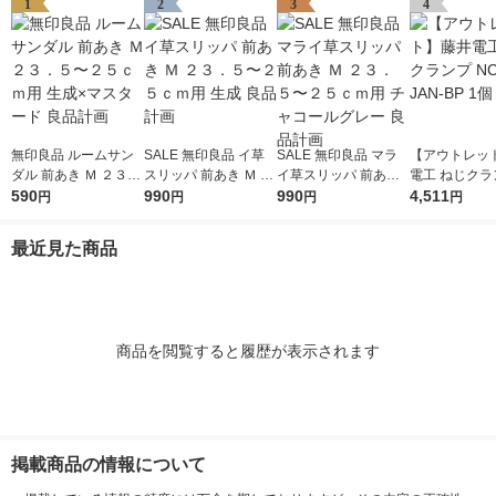
1
2
3
4
無印良品 ルームサン
SALE 無印良品 イ草
SALE 無印良品 マラ
【アウトレッ
ダル 前あき Ｍ ２３．
スリッパ 前あき Ｍ ２
イ草スリッパ 前あき
電工 ねじクラ
５〜２５ｃｍ用 生成×
590
３．５〜２５ｃｍ用
990
Ｍ ２３．５〜２５ｃ
990
-43-JAN-BP 
4,511
円
円
円
円
マスタード 良品計画
生成 良品計画
ｍ用 チャコールグレ
ー 良品計画
最近見た商品
商品を閲覧すると履歴が表示されます
掲載商品の情報について