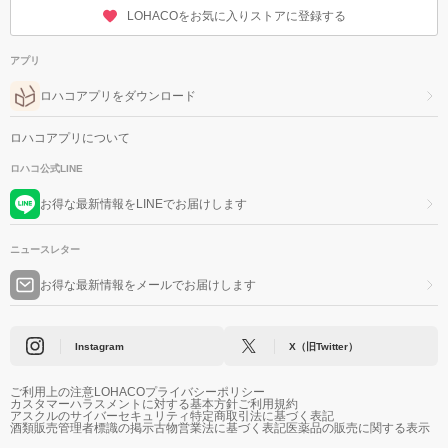
LOHACOをお気に入りストアに登録する
アプリ
ロハコアプリをダウンロード
ロハコアプリについて
ロハコ公式LINE
お得な最新情報をLINEでお届けします
ニュースレター
お得な最新情報をメールでお届けします
Instagram
X（旧Twitter）
ご利用上の注意
LOHACOプライバシーポリシー
カスタマーハラスメントに対する基本方針
ご利用規約
アスクルのサイバーセキュリティ
特定商取引法に基づく表記
酒類販売管理者標識の掲示
古物営業法に基づく表記
医薬品の販売に関する表示