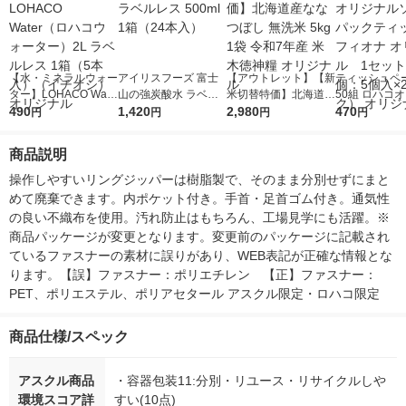
【水・ミネラルウォー
アイリスフーズ 富士
【アウトレット】【新
ティッシュペー
ター】LOHACO Wate
山の強炭酸水 ラベル
米切替特価】北海道産
50組 ロハコ
r（ロハコウォータ
490
レス 500ml 1箱（24
1,420
ななつぼし 無洗米 5k
2,980
ルソフトパッ
470
円
円
円
円
ー）2L ラベルレス 1
本入）
g 1袋 令和7年産 米 木
シュ フィオナ
箱（5本入）（イチオ
徳神糧 オリジナル
ナル 1セット
商品説明
シ） オリジナル
個：5個入×2
オリジナル
操作しやすいリングジッパーは樹脂製で、そのまま分別せずにまと
めて廃棄できます。内ポケット付き。手首・足首ゴム付き。通気性
の良い不織布を使用。汚れ防止はもちろん、工場見学にも活躍。※
商品パッケージが変更となります。変更前のパッケージに記載され
ているファスナーの素材に誤りがあり、WEB表記が正確な情報とな
ります。【誤】ファスナー：ポリエチレン　【正】ファスナー：
PET、ポリエステル、ポリアセタール アスクル限定・ロハコ限定
商品仕様/スペック
アスクル商品
・容器包装11:分別・リユース・リサイクルしや
環境スコア詳
すい(10点)