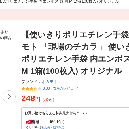
リエチレン手袋 内エンボス 透明 M 1箱(100枚入) オリジナル
【使いきりポリエチレン手袋
モト 「現場のチカラ」 使い
ポリエチレン手袋 内エンボス
M 1箱(100枚入) オリジナル
オカモト
ブランド：
3.33 （3件のレビュー）
248
円
（税込）
お買い物でもらえる特典
最大付与率16%
5
獲得
%
(10pt)
うち4.5%は
利用先・期間限定