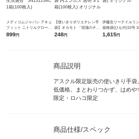
メディコムジャパン アキュ
【使いきりポリエチレン手
伊藤忠リーテイルリン
フィット ニトリルグローブ
袋】オカモト 「現場のチカ
規格袋(ひも付)10号 1
M 手袋 使い捨て 粉な
ラ」 使いきりLDポリエチレ
1セット(1000枚:100
899
248
1,615
円
円
円
し 食品衛生法適合 JN13
ン手袋 内エンボス 透明 S 1
0袋) オリジナル
1234C 1箱(100枚入)
箱(100枚入) オリジナル
商品説明
アスクル限定販売の使いきり手袋
低価格。まとわりつかず、はめや
限定・ロハコ限定
商品仕様/スペック