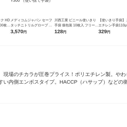
ク HD
メディコムジャパン セーフ
川西工業 ビニール使いきり
【使いきり手袋】
00枚入
タッチニトリルグローブ パ
手袋 個包装 10枚入 フリーサ
エチレン手袋110μ
枚入×1
ウダーフリー L 1箱（300枚
イズ クリア #1995 1袋(10枚
ス M SHG-M 1箱
3,570
128
329
円
円
円
入） 1174D-Y300 （使い捨
入)
入）
て手袋）
。現場のチカラが圧巻プライス！ポリエチレン製。やわ
すい内側エンボスタイプ。HACCP（ハサップ）などの