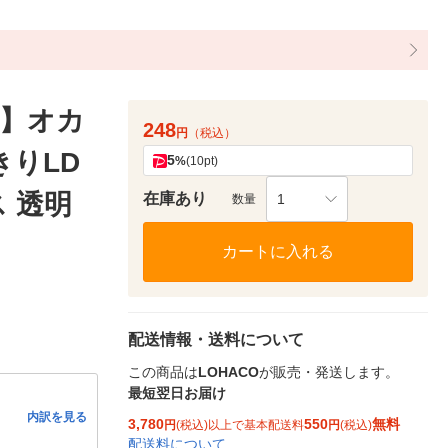
】オカ
248
円
（税込）
きりLD
5
%
(10pt)
 透明
在庫あり
1
数量
カートに入れる
配送情報・送料について
この商品は
LOHACO
が販売・発送します。
最短翌日お届け
内訳を見る
3,780
550
無料
円
(税込)以上で基本配送料
円
(税込)
配送料について