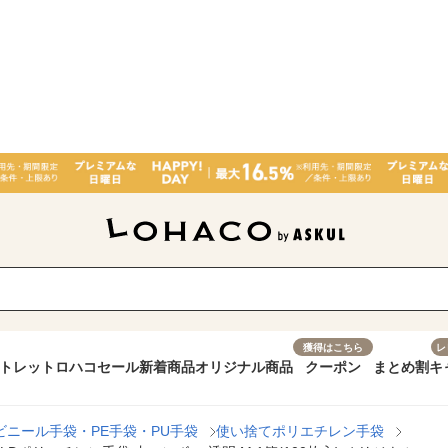
獲得はこちら
レ
トレット
ロハコセール
新着商品
オリジナル商品
クーポン
まとめ割
キ
ビニール手袋・PE手袋・PU手袋
使い捨てポリエチレン手袋