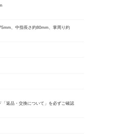
m
75mm、中指長さ約80mm、掌周り約
ト
ト
ド「返品・交換について」を必ずご確認