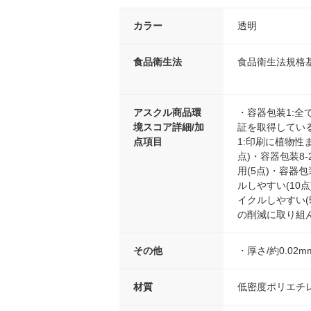
カラー
透明
食品衛生法
食品衛生法規格
アスクル商品環
・容器包装1:全て
境スコア詳細/加
証を取得している
点項目
1:印刷に植物性
点)・容器包装8
用(5点)・容器
ルしやすい(10
イクルしやすい(5
の削減に取り組ん
その他
・厚さ/約0.02m
材質
低密度ポリエチ