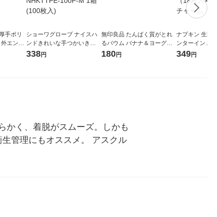
 厚手ポリ
ショーワグローブ ナイスハ
無印良品 たんぱく質がとれ
ナプキン 生理用
 外エンボ
ンドきれいな手つかいきり
るバウム バナナ＆ヨーグル
ンターイン ふ
（100枚
グローブ ポリエチレン 100
ト 良品計画
ふつうの日用 羽つ
338
180
349
円
円
円
枚 M NHKTTPE-100P-M 1箱
パック（18枚入
(100枚入)
ニ・チャーム
らかく、着脱がスムーズ。しかも
衛生管理にもオススメ。 アスクル