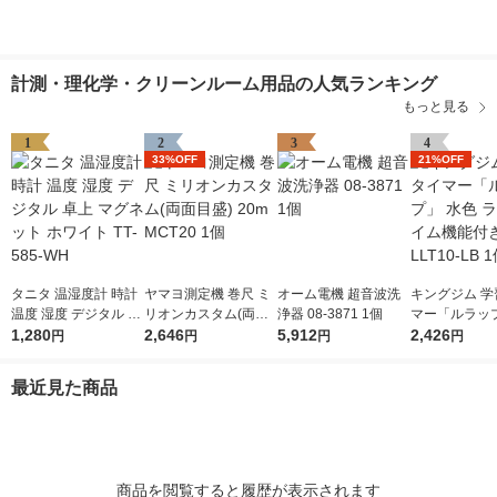
計測・理化学・クリーンルーム用品の人気ランキング
もっと見る
1
2
3
4
33%OFF
21%OFF
タニタ 温湿度計 時計
ヤマヨ測定機 巻尺 ミ
オーム電機 超音波洗
キングジム 学
温度 湿度 デジタル 卓
リオンカスタム(両面
浄器 08-3871 1個
マー「ルラップ
上 マグネット ホワイ
1,280
目盛) 20m MCT20 1個
2,646
5,912
色 ラップタイ
2,426
円
円
円
円
ト TT-585-WH
付き LLT10-L
最近見た商品
商品を閲覧すると履歴が表示されます