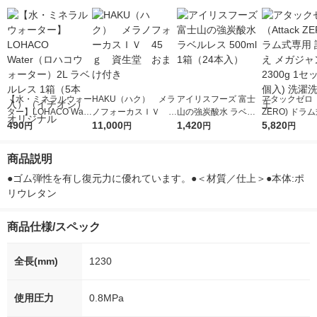
【水・ミネラルウォー
HAKU（ハク） メラ
アイリスフーズ 富士
アタックゼロ（A
ター】LOHACO Wate
ノフォーカスＩＶ 4
山の強炭酸水 ラベル
ZERO) ドラ
r（ロハコウォータ
490
5ｇ 資生堂 おまけ
11,000
レス 500ml 1箱（24
1,420
詰め替え メガ
5,820
円
円
円
円
ー）2L ラベルレス 1
付き
本入）
ボ 2300g 1
箱（5本入）（イチオ
個入) 洗濯洗剤
商品説明
シ） オリジナル
●ゴム弾性を有し復元力に優れています。●＜材質／仕上＞●本体:ポ
リウレタン
商品仕様/スペック
全長(mm)
1230
使用圧力
0.8MPa