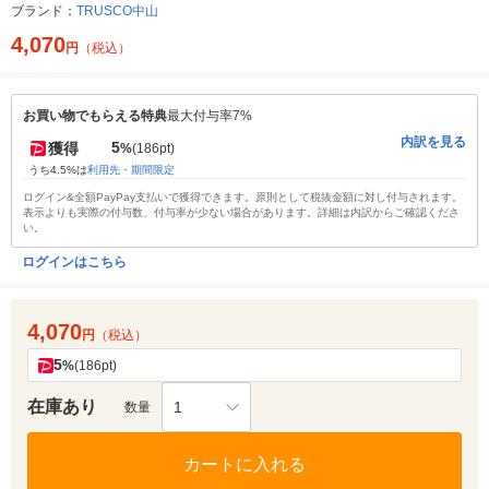
ブランド：
TRUSCO中山
4,070
円
（税込）
お買い物でもらえる特典
最大付与率7%
内訳を見る
5
獲得
%
(186pt)
うち4.5%は
利用先・期間限定
ログイン&全額PayPay支払いで獲得できます。原則として税抜金額に対し付与されます。
表示よりも実際の付与数、付与率が少ない場合があります。詳細は内訳からご確認くださ
い。
ログインはこちら
4,070
円
（税込）
5
%
(186pt)
在庫あり
1
数量
カートに入れる