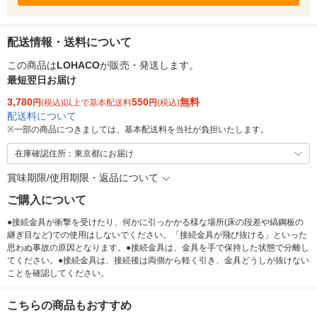
配送情報・送料について
この商品は
LOHACO
が販売・発送します。
最短翌日お届け
3,780
550
無料
円
(税込)以上で基本配送料
円
(税込)
配送料について
※
一部の商品につきましては、基本配送料を当社が負担いたします。
在庫確認住所：東京都にお届け
賞味期限/使用期限・返品について
ご購入について
●接続金具が衝撃を受けたり、何かに引っかかる様な場所(床の段差や縞鋼板の
継ぎ目など)での使用はしないでください。「接続金具が飛び抜ける」といった
思わぬ事故の原因となります。●接続金具は、金具を手で保持した状態で分離し
てください。●接続金具は、接続後は両側から軽く引き、金具どうしが抜けない
ことを確認してください。
こちらの商品もおすすめ