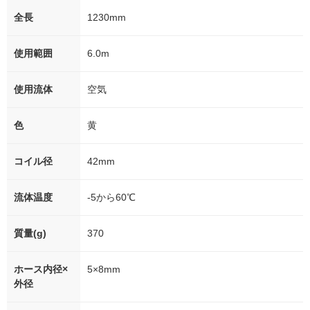
全長
1230mm
使用範囲
6.0m
使用流体
空気
色
黄
コイル径
42mm
流体温度
-5から60℃
質量(g)
370
ホース内径×
5×8mm
外径