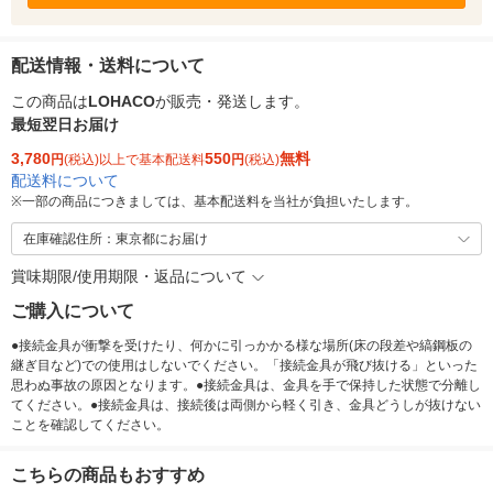
配送情報・送料について
この商品は
LOHACO
が販売・発送します。
最短翌日お届け
3,780
550
無料
円
(税込)以上で基本配送料
円
(税込)
配送料について
※
一部の商品につきましては、基本配送料を当社が負担いたします。
在庫確認住所：東京都にお届け
賞味期限/使用期限・返品について
ご購入について
●接続金具が衝撃を受けたり、何かに引っかかる様な場所(床の段差や縞鋼板の
継ぎ目など)での使用はしないでください。「接続金具が飛び抜ける」といった
思わぬ事故の原因となります。●接続金具は、金具を手で保持した状態で分離し
てください。●接続金具は、接続後は両側から軽く引き、金具どうしが抜けない
ことを確認してください。
こちらの商品もおすすめ