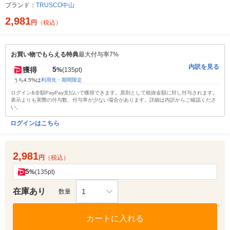
ブランド：
TRUSCO中山
2,981
円
（税込）
お買い物でもらえる特典
最大付与率7%
内訳を見る
5
獲得
%
(135pt)
うち4.5%は
利用先・期間限定
ログイン&全額PayPay支払いで獲得できます。原則として税抜金額に対し付与されます。
表示よりも実際の付与数、付与率が少ない場合があります。詳細は内訳からご確認くださ
い。
ログインはこちら
2,981
円
（税込）
5
%
(135pt)
在庫あり
1
数量
カートに入れる