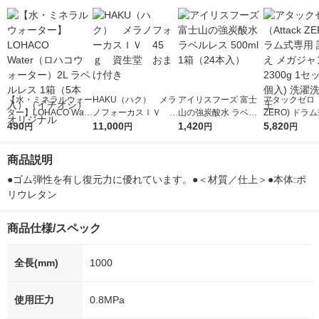
【水・ミネラルウォー
HAKU（ハク） メラ
アイリスフーズ 富士
アタックゼロ（A
ター】LOHACO Wate
ノフォーカスＩＶ 4
山の強炭酸水 ラベル
ZERO) ドラ
r（ロハコウォータ
490
5ｇ 資生堂 おまけ
11,000
レス 500ml 1箱（24
1,420
詰め替え メガ
5,820
円
円
円
円
ー）2L ラベルレス 1
付き
本入）
ボ 2300g 1
箱（5本入）（イチオ
個入) 洗濯洗剤
商品説明
シ） オリジナル
●ゴム弾性を有し復元力に優れています。●＜材質／仕上＞●本体:ポ
リウレタン
商品仕様/スペック
全長(mm)
1000
使用圧力
0.8MPa