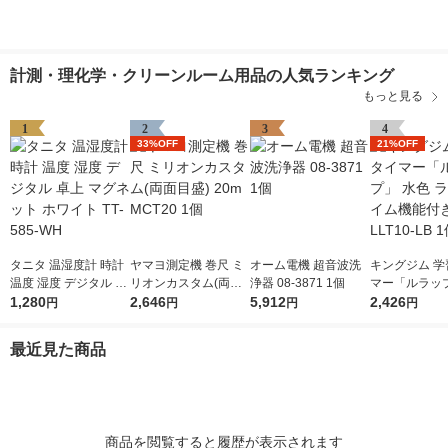
計測・理化学・クリーンルーム用品の人気ランキング
もっと見る
1
2
3
4
33%OFF
21%OFF
タニタ 温湿度計 時計
ヤマヨ測定機 巻尺 ミ
オーム電機 超音波洗
キングジム 学
温度 湿度 デジタル 卓
リオンカスタム(両面
浄器 08-3871 1個
マー「ルラップ
上 マグネット ホワイ
1,280
目盛) 20m MCT20 1個
2,646
5,912
色 ラップタイ
2,426
円
円
円
円
ト TT-585-WH
付き LLT10-L
最近見た商品
商品を閲覧すると履歴が表示されます