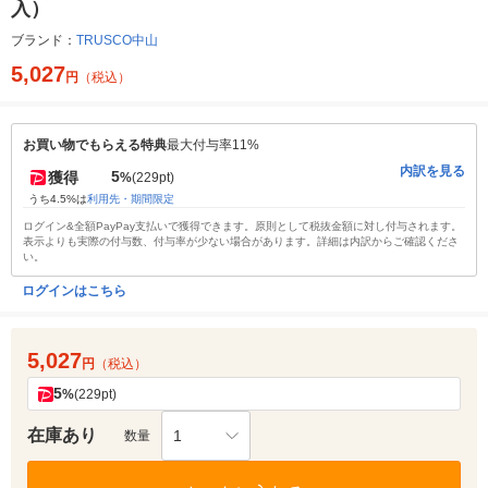
入）
ブランド：
TRUSCO中山
5,027
円
（税込）
お買い物でもらえる特典
最大付与率11%
内訳を見る
5
獲得
%
(229pt)
うち4.5%は
利用先・期間限定
ログイン&全額PayPay支払いで獲得できます。原則として税抜金額に対し付与されます。
表示よりも実際の付与数、付与率が少ない場合があります。詳細は内訳からご確認くださ
い。
ログインはこちら
5,027
円
（税込）
5
%
(229pt)
在庫あり
1
数量