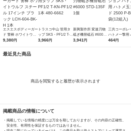
エスエスボディーガー
トラスコ中山 管用タ
新興製作所 変速刃物
三共コーポレ
ド 警棒 ホワイトウル
ップ SKS・PF1/2 T-K
砥ぎ機替砥石 #6000
ハトメ一撃用 
フ スチール 17インチ
9,380
N-PF1/2 1本 480-666
3,966
STD-135F 1個
3,941
玉ゴールド 250
464
円
円
円
円
ブラック LCH-604-B
2
SD 1袋(12組入
K-H 1本
最近見た商品
商品を閲覧すると履歴が表示されます
掲載商品の情報について
・
掲載している情報の精度には万全を期しておりますが、その内容の正確性、
安全性、有用性を保証するものではありません。
・
現在ご覧になっているページは、この商品を取り扱うストアによって運営さ