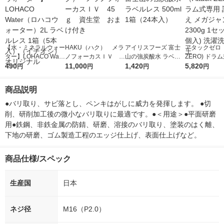
【水・ミネラルウォー
HAKU（ハク） メラ
アイリスフーズ 富士
アタックゼロ（A
ター】LOHACO Wate
ノフォーカスＩＶ 4
山の強炭酸水 ラベル
ZERO) ドラ
r（ロハコウォータ
490
5ｇ 資生堂 おまけ
11,000
レス 500ml 1箱（24
1,420
詰め替え メガ
5,820
円
円
円
円
ー）2L ラベルレス 1
付き
本入）
ボ 2300g 1
箱（5本入）（イチオ
個入) 洗濯洗剤
商品説明
シ） オリジナル
●バリ取り、サビ落とし、ペンキはがしに威力を発揮します。 ●切
削、研削加工後の微小なバリ取りに最適です。●＜用途＞●平面研磨
用●鉄鋼、非鉄金属の防錆、研磨、溶接のバリ取り、塗装のはく離、
下地の研磨、ゴム製造工程のエッジ仕上げ、表面仕上げなど。
商品仕様/スペック
生産国
日本
ネジ径
M16（P2.0）