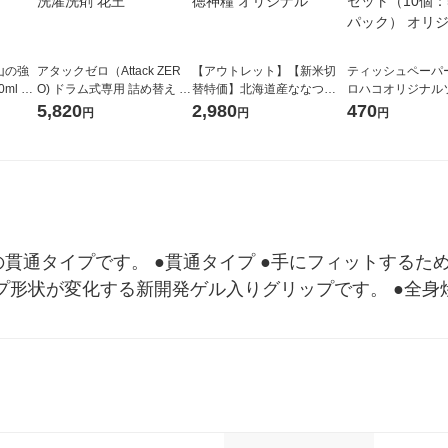
山の強
アタックゼロ（Attack ZER
【アウトレット】【新米切
ティッシュペーパー
ml 1
O) ドラム式専用 詰め替え メ
替特価】北海道産ななつぼ
ロハコオリジナル
ガジャンボ 2300g 1セット
し 無洗米 5kg 1袋 令和7年産
ックティッシュ フ
5,820
2,980
470
円
円
円
（2個入) 洗濯洗剤 花王
米 木徳神糧 オリジナル
リジナル 1セット
5個入×2パック）
ル
貫通タイプです。 ●貫通タイプ ●手にフィットするた
プ形状が変化する新開発ゲル入りグリップです。 ●全身