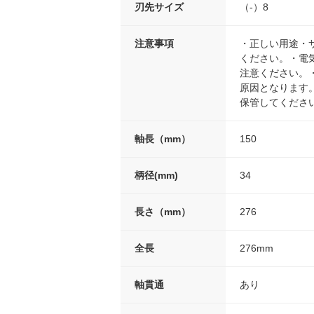
刃先サイズ
（-）8
注意事項
・正しい用途・
ください。・電
注意ください。
原因となります
保管してくださ
軸長（mm）
150
柄径(mm)
34
長さ（mm）
276
全長
276mm
軸貫通
あり