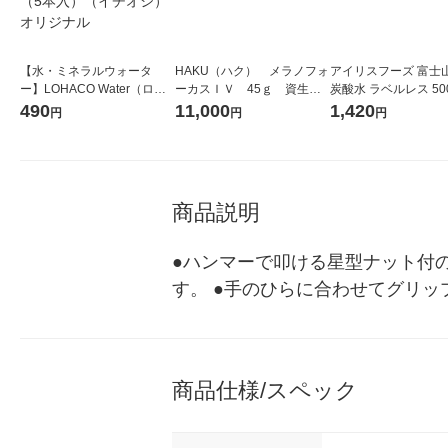
【水・ミネラルウォータ
HAKU（ハク） メラノフォ
アイリスフーズ 富士
ー】LOHACO Water（ロハ
ーカスＩＶ 45ｇ 資生
炭酸水 ラベルレス 500
コウォーター）2L ラベルレ
堂 おまけ付き
箱（24本入）
490
11,000
1,420
円
円
円
ス 1箱（5本入）（イチオ
シ） オリジナル
商品説明
●ハンマーで叩ける星型ナット付の
す。 ●手のひらに合わせてグリッ
商品仕様/スペック