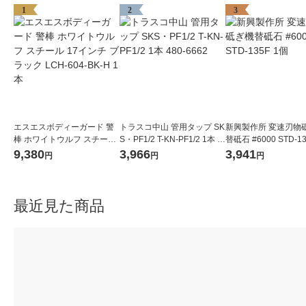
1
2
3
エスエスボディーガード 警
トラスコ中山 管用タップ SK
新興製作所 変速刃物
棒 ホワイトウルフ スチール
S・PF1/2 T-KN-PF1/2 1本 4
替砥石 #6000 STD-1
17インチ ブラック LCH-604
80-6662
9,380
3,966
3,941
円
円
円
-BK-H 1本
最近見た商品