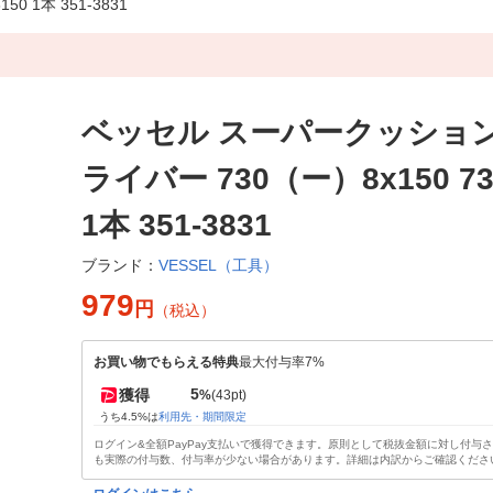
 1本 351-3831
ベッセル スーパークッショ
ライバー 730（ー）8x150 73
1本 351-3831
VESSEL（工具）
ブランド：
979
円
（税込）
お買い物でもらえる特典
最大付与率7%
5
獲得
%
(43pt)
うち4.5%は
利用先・期間限定
ログイン&全額PayPay支払いで獲得できます。原則として税抜金額に対し付与
も実際の付与数、付与率が少ない場合があります。詳細は内訳からご確認くださ