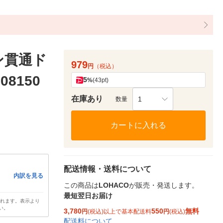
ン貫通ド
979
円
（税込）
08150
5
%
(43pt)
在庫あり
1
数量
カートに入れる
配送情報・送料について
内訳を見る
この商品は
LOHACO
が販売・発送します。
最短翌日お届け
されます。表示より
い。
3,780
550
無料
円
(税込)以上で基本配送料
円
(税込)
配送料について