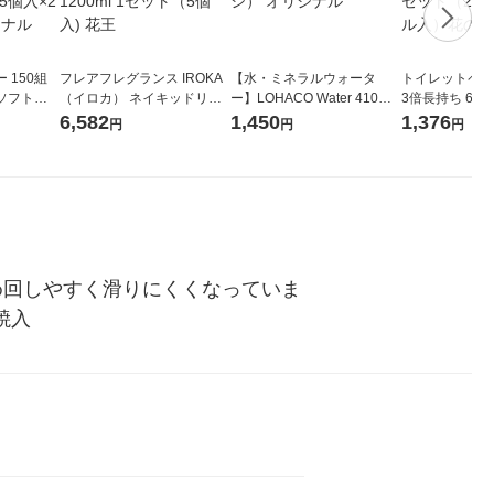
 150組
フレアフレグランス IROKA
【水・ミネラルウォータ
トイレットペー
ソフトパ
（イロカ） ネイキッドリリ
ー】LOHACO Water 410ml
3倍長持ち 6ロール 75
ィオナ オ
ーの香り 柔軟剤 詰め替え 超
1箱（20本入）ラベルレス
紙配合 スコッ
6,582
1,450
1,376
円
円
円
（10個：
特大 1200ml 1セット（5個
（イチオシ） オリジナル
パック 1セット
 オリジナ
入) 花王
ロール入）花の
め回しやすく滑りにくくなっていま
焼入