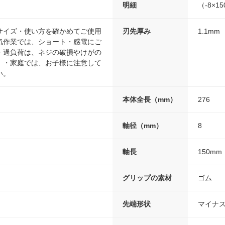
明細
（-8×1
サイズ・使い方を確かめてご使用
刃先厚み
1.1mm
気作業では、ショート・感電にご
・過負荷は、ネジの破損やけがの
。・家庭では、お子様に注意して
い。
本体全長（mm）
276
軸径（mm）
8
軸長
150mm
グリップの素材
ゴム
先端形状
マイナス