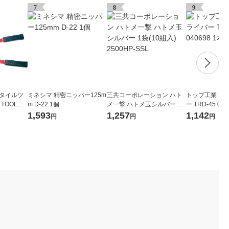
7
8
9
スタイルツ
ミネシマ 精密ニッパー125m
三共コーポレーション ハト
トップ工業 コ
 TOOL）
m D-22 1個
メ一撃 ハトメ玉シルバー 1
ー TRD-45 040
0 GK-1
袋(10組入) 2500HP-SSL
1,593
1,257
1,142
円
円
円
）