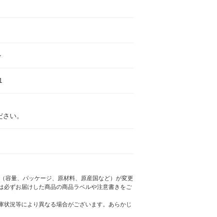
ル
1
ださい。
様（容量、パッケージ、原材料、原産国など）が変更
は必ずお届けした商品の商品ラベルや注意書きをご
庫状況等により異なる場合がございます。あらかじ