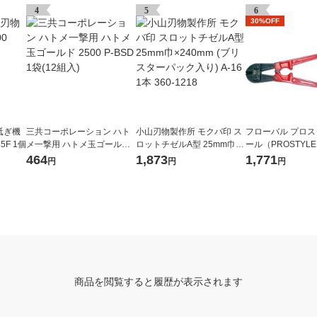
4
5
6
30%OFF
砥ぎ機
三共コーポレーション ハト
小山刃物製作所 モクバ印 ス
フローバル プロ
35F 1個
メ一撃用 ハトメ玉ゴールド
ロットチゼルA型 25mm巾×2
ール（PROSTYLE
2500 P-BSD 1袋(12組入)
40mm (ブリスターパック入
ボルトクリッパー 30
464
1,873
1,771
円
円
円
り) A-16 1本 360-1218
2BC 1個（直送品
商品を閲覧すると履歴が表示されます