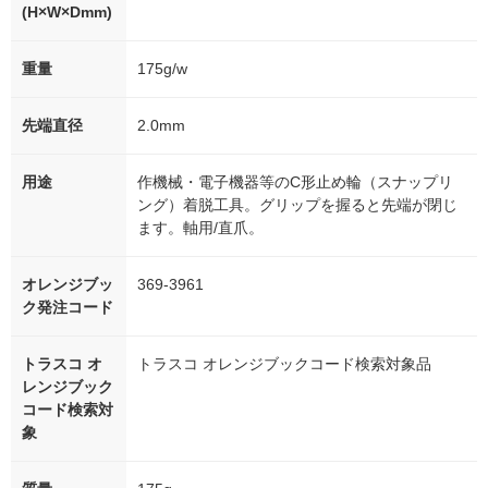
(H×W×Dmm)
重量
175g/w
先端直径
2.0mm
用途
作機械・電子機器等のC形止め輪（スナップリ
ング）着脱工具。グリップを握ると先端が閉じ
ます。軸用/直爪。
オレンジブッ
369-3961
ク発注コード
トラスコ オ
トラスコ オレンジブックコード検索対象品
レンジブック
コード検索対
象