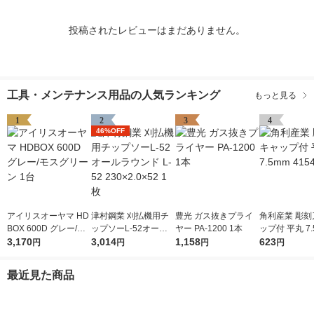
投稿されたレビューはまだありません。
工具・メンテナンス用品の人気ランキング
もっと見る
1
2
3
4
46%OFF
アイリスオーヤマ HD
津村鋼業 刈払機用チ
豊光 ガス抜きプライ
角利産業 彫刻
BOX 600D グレー/モ
ップソーL-52オール
ヤー PA-1200 1本
ップ付 平丸 7.
スグリーン 1台
3,170
ラウンド L-52 230×2.
3,014
1,158
541 1個
623
円
円
円
円
0×52 1枚
最近見た商品