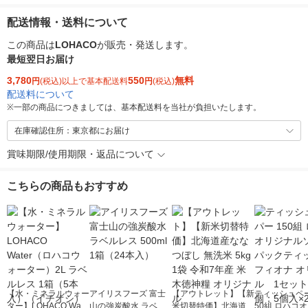
配送情報・送料について
この商品は
LOHACO
が販売・発送します。
最短翌日お届け
3,780
550
無料
円
(税込)以上で基本配送料
円
(税込)
配送料について
※
一部の商品につきましては、基本配送料を当社が負担いたします。
在庫確認住所：東京都にお届け
賞味期限/使用期限・返品について
こちらの商品もおすすめ
【水・ミネラルウォー
アイリスフーズ 富士
【アウトレット】【新
ティッシュペー
ター】LOHACO Wate
山の強炭酸水 ラベル
米切替特価】北海道産
50組 ロハコ