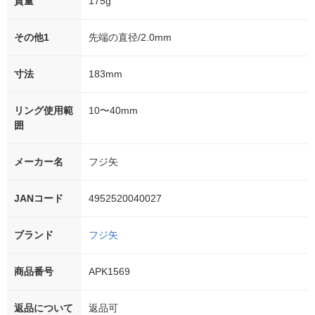
質量
175g
その他1
先端の直径/2.0mm
寸法
183mm
リング使用範
10〜40mm
囲
メーカー名
フジ矢
JANコード
4952520040027
ブランド
フジ矢
商品番号
APK1569
返品について
返品可