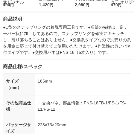
r（ロハコウォータ
490
レス 500ml 1箱（24
1,420
ななつぼし 無洗米 5k
2,980
ルソフトパッ
470
円
円
円
円
ー）2L ラベルレス 1
本入）
g 1袋 令和7年産 米 木
シュ フィオナ
箱（5本入）（イチオ
徳神糧 オリジナル
ナル 1セット
商品説明
シ） オリジナル
個：5個入×2
オリジナル
●C型のスナップリングの着脱専用工具です。●爪部の先端は、逆テ
ーパー状に加工してあるので、スナップリングを確実にキャッチ
し、滑り落ちることはありません。●交換爪タイプなので別売りの爪
を用途に応じて付け替えてご使用いただけます。●作業性の良いバネ
付タイプです。●交換用バネはFNS-18（5本入り）です。
商品仕様/スペック
サイズ
185mm
（mm）
その他商品仕
・交換バネ、部品情報：FNS-18FB-1/FS-1/FS-
様
L1/FS-L2
パッケージサ
223×73×20mm
イズ