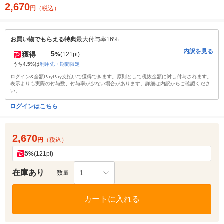
2,670
円
（税込）
お買い物でもらえる特典
最大付与率16%
内訳を見る
5
獲得
%
(121pt)
うち4.5%は
利用先・期間限定
ログイン&全額PayPay支払いで獲得できます。原則として税抜金額に対し付与されます。
表示よりも実際の付与数、付与率が少ない場合があります。詳細は内訳からご確認くださ
い。
ログインはこちら
2,670
円
（税込）
5
%
(121pt)
在庫あり
1
数量
カートに入れる