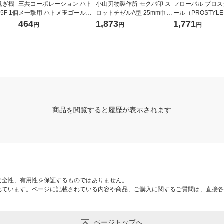
砥ぎ機
三共コーポレーション ハト
小山刃物製作所 モクバ印 ス
フローバル プロ
35F 1個
メ一撃用 ハトメ玉ゴールド
ロットチゼルA型 25mm巾×2
ール（PROSTYLE
2500 P-BSD 1袋(12組入)
40mm (ブリスターパック入
ボルトクリッパー 30
464
1,873
1,771
円
円
円
り) A-16 1本 360-1218
2BC 1個（直送品
商品を閲覧すると履歴が表示されます
安全性、有用性を保証するものではありません。
れています。ページに記載されている内容や商品、ご購入に関するご質問は、直接各
ページトップへ