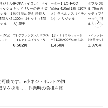
 150組
フレアフレグランス IROKA
【水・ミネラルウォータ
トイレットペー
ソフトパ
（イロカ） ネイキッドリリ
ー】LOHACO Water 410ml
3倍長持ち 6ロール 75
ィオナ オ
ーの香り 柔軟剤 詰め替え 超
1箱（20本入）ラベルレス
紙配合 スコッ
6,582
1,450
1,376
円
円
円
（10個：
特大 1200ml 1セット（5個
（イチオシ） オリジナル
パック 1セット
 オリジナ
入) 花王
ロール入）花の
で可能です。●小ネジ・ボルトの切
成型を採用し、作業時の負担を軽