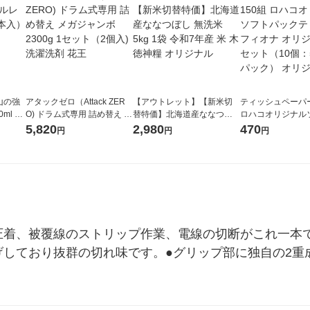
山の強
アタックゼロ（Attack ZER
【アウトレット】【新米切
ティッシュペーパー
ml 1
O) ドラム式専用 詰め替え メ
替特価】北海道産ななつぼ
ロハコオリジナル
ガジャンボ 2300g 1セット
し 無洗米 5kg 1袋 令和7年産
ックティッシュ フ
5,820
2,980
470
円
円
円
（2個入) 洗濯洗剤 花王
米 木徳神糧 オリジナル
リジナル 1セット
5個入×2パック）
ル
圧着、被覆線のストリップ作業、電線の切断がこれ一本
げしており抜群の切れ味です。●グリップ部に独自の2重