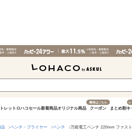
獲得はこちら
レ
トレット
ロハコセール
新着商品
オリジナル商品
クーポン
まとめ割
キ
用品
ペンチ・プライヤー
ペンチ
万能電工ペンチ 220mm ファスト