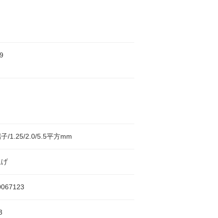
9
/1.25/2.0/5.5平方mm
上げ
0067123
3