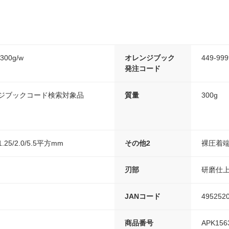
00g/w
オレンジブック
449-999
発注コード
ンジブックコード検索対象品
質量
300g
5/2.0/5.5平方mm
その他2
裸圧着端子
刃部
研磨仕
JANコード
495252
商品番号
APK156