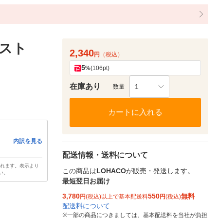
ァスト
2,340
円
（税込）
5
%
(106pt)
在庫あり
1
数量
カートに入れる
内訳を見る
配送情報・送料について
されます。表示より
この商品は
LOHACO
が販売・発送します。
い。
最短翌日お届け
3,780
550
無料
円
(税込)以上で基本配送料
円
(税込)
配送料について
※
一部の商品につきましては、基本配送料を当社が負担