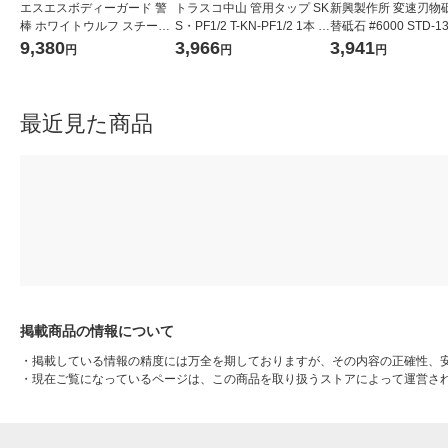
エスエスボディーガード 警
トラスコ中山 管用タップ SK
新興製作所 変速刃物
棒 ホワイトウルフ スチール
S・PF1/2 T-KN-PF1/2 1本 4
替砥石 #6000 STD-1
17インチ ブラック LCH-604
80-6662
9,380
3,966
3,941
円
円
円
-BK-H 1本
最近見た商品
掲載商品の情報について
・
掲載している情報の精度には万全を期しておりますが、その内容の正確性、
・
現在ご覧になっているページは、この商品を取り扱うストアによって運営さ