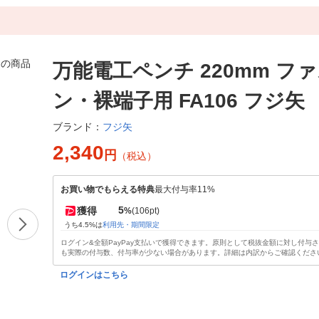
万能電工ペンチ 220mm フ
ン・裸端子用 FA106 フジ矢
フジ矢
ブランド：
2,340
円
（税込）
お買い物でもらえる特典
最大付与率11%
5
獲得
%
(106pt)
うち4.5%は
利用先・期間限定
ログイン&全額PayPay支払いで獲得できます。原則として税抜金額に対し付与
も実際の付与数、付与率が少ない場合があります。詳細は内訳からご確認くださ
ログインはこちら