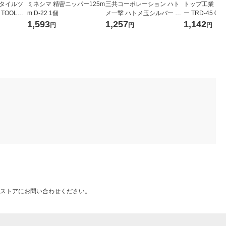
スタイルツ
ミネシマ 精密ニッパー125m
三共コーポレーション ハト
トップ工業 コ
 TOOL）
m D-22 1個
メ一撃 ハトメ玉シルバー 1
ー TRD-45 040
0 GK-1
袋(10組入) 2500HP-SSL
1,593
1,257
1,142
円
円
円
）
ストアにお問い合わせください。