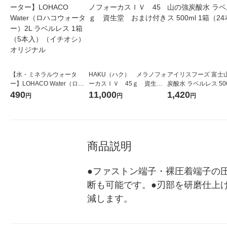
【水・ミネラルウォータ
HAKU（ハク） メラノフォ
アイリスフーズ 富士
ー】LOHACO Water（ロハ
ーカスＩＶ 45ｇ 資生
炭酸水 ラベルレス 500
コウォーター）2L ラベルレ
堂 おまけ付き
箱（24本入）
490
11,000
1,420
円
円
円
ス 1箱（5本入）（イチオ
シ） オリジナル
商品説明
●ファストン端子・裸圧着端子の
断も可能です。●刃部を研磨仕上
減します。