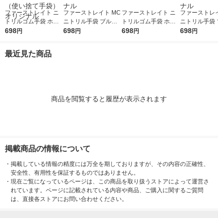
ファーストレイト ニ
ファーストレイト MC
ファーストレイト ニ
ファーストレイ
トリルゴム手袋 ホワ
ニトリル手袋 ブルー
トリルゴム手袋 ホワ
ニトリル手袋 
イト 35粉無し L FR-6
698
35粉なし M FR-6107
698
イト 35粉無し M FR-6
698
35粉なし S FR
698
円
円
円
円
303 1箱（100枚入）
1箱(100枚入) オリジ
302 1箱（100枚入）
1箱(100枚入)
（使い捨て手袋） オ
ナル
（使い捨て手袋） オ
ナル
最近見た商品
リジナル
リジナル
商品を閲覧すると履歴が表示されます
掲載商品の情報について
・
掲載している情報の精度には万全を期しておりますが、その内容の正確性、
安全性、有用性を保証するものではありません。
・
現在ご覧になっているページは、この商品を取り扱うストアによって運営さ
れています。ページに記載されている内容や商品、ご購入に関するご質問
は、直接各ストアにお問い合わせください。