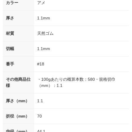
カラー
アメ
厚さ
1.1mm
材質
天然ゴム
切幅
1.1mm
番手
#18
その他商品仕
・100gあたりの概算本数：580・規格切巾
様
（mm）：1.1
厚さ（mm）
1.1
折径（mm）
70
内径（mm）
44.1