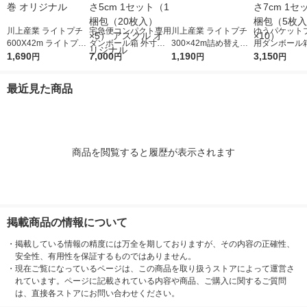
川上産業 ライトプチ
宅急便コンパクト専用
川上産業 ライトプチ
ゆうパケット
600X42m ライトプチ
ダンボール箱 外寸
300×42m詰め替え用
用ダンボール箱
(R) 幅600mm×42m巻
1,690
法：縦20cm×横25cm
7,000
1巻 オリジナル
1,190
法：縦24cm×
3,150
円
円
円
円
1巻 オリジナル
×厚さ5cm 1セット（1
×厚さ7cm 1
梱包（20枚入）×5）
梱包（5枚入）
最近見た商品
アスクル オリジナル
商品を閲覧すると履歴が表示されます
掲載商品の情報について
・
掲載している情報の精度には万全を期しておりますが、その内容の正確性、
安全性、有用性を保証するものではありません。
・
現在ご覧になっているページは、この商品を取り扱うストアによって運営さ
れています。ページに記載されている内容や商品、ご購入に関するご質問
は、直接各ストアにお問い合わせください。