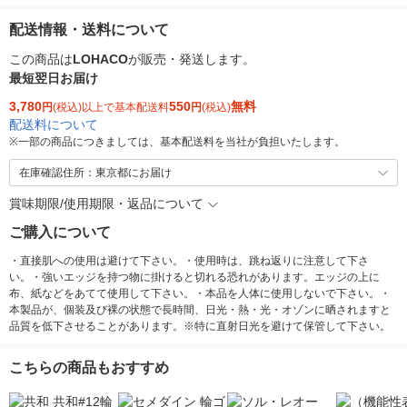
配送情報・送料について
この商品は
LOHACO
が販売・発送します。
最短翌日お届け
3,780
550
無料
円
(税込)以上で基本配送料
円
(税込)
配送料について
※
一部の商品につきましては、基本配送料を当社が負担いたします。
在庫確認住所：東京都にお届け
賞味期限/使用期限・返品について
ご購入について
・直接肌への使用は避けて下さい。・使用時は、跳ね返りに注意して下さ
い。・強いエッジを持つ物に掛けると切れる恐れがあります。エッジの上に
布、紙などをあてて使用して下さい。・本品を人体に使用しないで下さい。・
本製品が、個装及び裸の状態で長時間、日光・熱・光・オゾンに晒されますと
品質を低下させることがあります。※特に直射日光を避けて保管して下さい。
こちらの商品もおすすめ