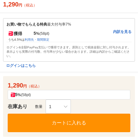
1,290
円
（税込）
お買い物でもらえる特典
最大付与率7%
内訳を見る
5
獲得
%
(58pt)
うち4.5%は
利用先・期間限定
ログイン&全額PayPay支払いで獲得できます。原則として税抜金額に対し付与されます。
表示よりも実際の付与数、付与率が少ない場合があります。詳細は内訳からご確認くださ
い。
ログインはこちら
1,290
円
（税込）
5
%
(58pt)
在庫あり
1
数量
カートに入れる