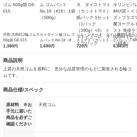
共和 共和#12輪ゴム 5
セメダイン 輪ゴム ゴ
ソル・レオーネ ダイ
（機能性表示
00g袋 GE-015
ムバンド No.18（#1
ストマト（カットトマ
ビバレッジ iM
1,380
8） 1袋（500g）
1,690
ト） 紙パック 1セッ
720
イミューズ＞
6,883
円
円
円
円
ト（1パック（390g）
乳酸菌ヨーグ
×3） トマトピュー
スト 免疫ケア 5
商品説明
レ テトラパック
1セット（48
上質の天然ゴムを原料に、充分な品質管理のもとに製造される輪ゴ
ムです。
商品仕様/スペック
原材料 ※お
天然ゴム
手元に届いた
商品を必ずご
確認ください