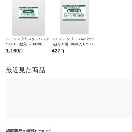
シモジマ クリスタルパック
シモジマ クリスタルパック
SA4 100枚入 6739200 1袋
Sはがき用 100枚入 675170
(100枚入)
0 1袋(100枚入)
1,160
427
円
円
最近見た商品
掲載商品の情報について