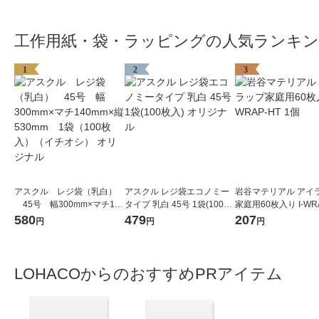
工作用紙・袋・ラッピングの人気ランキ
1
2
3
アスクル レジ袋（乳白）
アスクル レジ袋エコノミー
岩谷マテリアル アイ
45号 幅300mm×マチ140
タイプ 乳白 45号 1袋(100枚
家庭用60枚入り I-WR
mm×縦530mm 1袋（100
入) オリジナル
1個
580
479
207
円
円
円
枚入）（イチオシ） オリジ
ナル
LOHACOからのおすすめPRアイテム