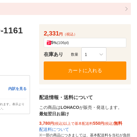
1161
2,331
円
（税込）
5
%
(106pt)
在庫あり
1
数量
カートに入れる
内訳を見る
配送情報・送料について
されます。表示より
この商品は
LOHACO
が販売・発送します。
い。
最短翌日お届け
3,780
550
無料
円
(税込)以上で基本配送料
円
(税込)
配送料について
※
一部の商品につきましては、基本配送料を当社が負担