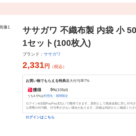
ササガワ 不織布製 内袋 小 50-
1セット(100枚入)
ササガワ
ブランド：
2,331
円
（税込）
お買い物でもらえる特典
最大付与率7%
5
獲得
%
(106pt)
うち4.5%は
利用先・期間限定
ログイン&全額PayPay支払いで獲得できます。原則として税抜金額に対し付与
も実際の付与数、付与率が少ない場合があります。詳細は内訳からご確認くださ
ログインはこちら