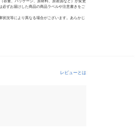
様（容量、パッケージ、原材料、原産国など）が変更
は必ずお届けした商品の商品ラベルや注意書きをご
庫状況等により異なる場合がございます。あらかじ
レビューとは