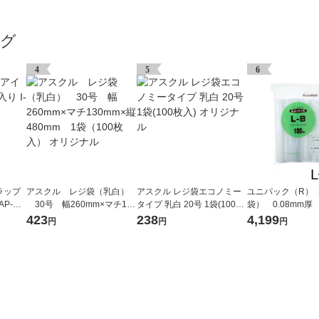
ング
4
5
6
ラップ
アスクル レジ袋（乳白）
アスクル レジ袋エコノミー
ユニパック（R）
AP-HT
30号 幅260mm×マチ130
タイプ 乳白 20号 1袋(100枚
袋） 0.08mm厚 
mm×縦480mm 1袋（100
入) オリジナル
340×480mm 1
423
238
4,199
円
円
円
枚入） オリジナル
枚入） 生産日本
ニチ