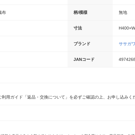
織布
柄/模様
無地
寸法
H400×
ブランド
ササガ
JANコード
497426
ご利用ガイド「返品・交換について」を必ずご確認の上、お申し込みく