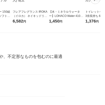
 150組
フレアフレグランス IROKA
【水・ミネラルウォータ
トイレットペー
ソフトパ
（イロカ） ネイキッドリリ
ー】LOHACO Water 410ml
3倍長持ち 6ロール 75
ィオナ オ
ーの香り 柔軟剤 詰め替え 超
1箱（20本入）ラベルレス
紙配合 スコッ
6,582
1,450
1,376
円
円
円
（10個：
特大 1200ml 1セット（5個
（イチオシ） オリジナル
パック 1セット
 オリジナ
入) 花王
ロール入）花の
や、不定形なものを包むのに最適