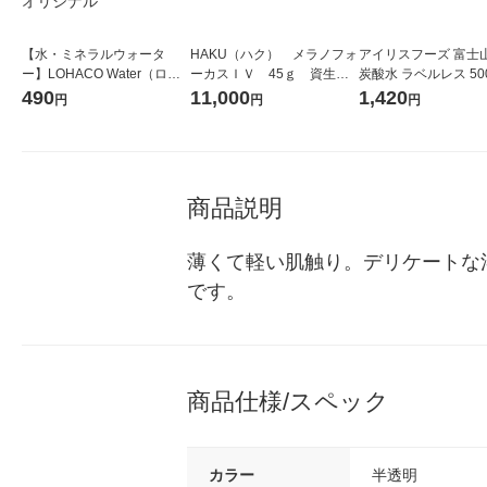
【水・ミネラルウォータ
HAKU（ハク） メラノフォ
アイリスフーズ 富士
ー】LOHACO Water（ロハ
ーカスＩＶ 45ｇ 資生
炭酸水 ラベルレス 500
コウォーター）2L ラベルレ
堂 おまけ付き
箱（24本入）
490
11,000
1,420
円
円
円
ス 1箱（5本入）（イチオ
シ） オリジナル
商品説明
薄くて軽い肌触り。デリケートな
です。
商品仕様/スペック
カラー
半透明