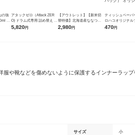
山の強
アタックゼロ（Attack ZER
【アウトレット】【新米切
ティッシュペーパー
ml 1
O) ドラム式専用 詰め替え メ
替特価】北海道産ななつぼ
ロハコオリジナル
ガジャンボ 2300g 1セット
し 無洗米 5kg 1袋 令和7年産
ックティッシュ フ
5,820
2,980
470
円
円
円
（2個入) 洗濯洗剤 花王
米 木徳神糧 オリジナル
リジナル 1セット
5個入×2パック）
ル
洋服や靴などを傷めないように保護するインナーラップ
サイズ
小