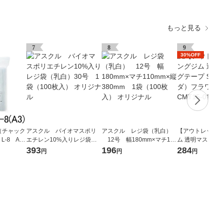
もっと見る
7
8
9
30%OFF
（チャック
アスクル バイオマスポリ
アスクル レジ袋（乳白）
【アウトレット
L-8 A3
エチレン10%入りレジ袋
12号 幅180mm×マチ110
ム 透明マスキン
袋（100
（乳白）30号 1袋（100枚
mm×縦380mm 1袋（100
DA（ソーダ）フ
393
196
284
円
円
円
社 セイ
入） オリジナル
枚入） オリジナル
mm CMT15-01