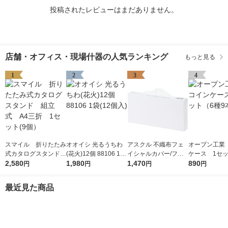
投稿されたレビューはまだありません。
店舗・オフィス・現場什器の人気ランキング
もっと見る
1
2
3
4
スマイル 折りたたみ
オオイシ 光るうちわ
アスクル 不織布フェ
オープン工業
式カタログスタンド
(花火)12個 88106 1袋
イシャルカバー/フェ
ケース 1セッ
組立式 A4三折 1セ
2,580
(12個入)
1,980
イスカバー オリジナ
1,470
種9本入）
890
円
円
円
円
ット(9個）
ル
最近見た商品