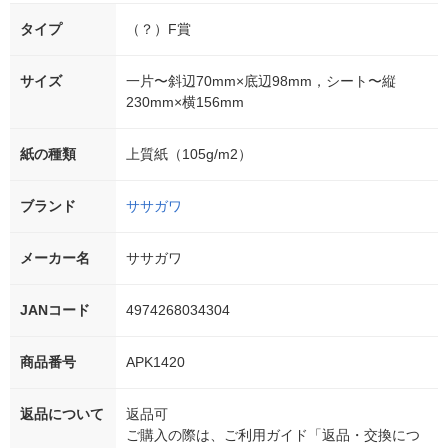
タイプ
（？）F賞
サイズ
一片〜斜辺70mm×底辺98mm，シート〜縦
230mm×横156mm
紙の種類
上質紙（105g/m2）
ブランド
ササガワ
メーカー名
ササガワ
JANコード
4974268034304
商品番号
APK1420
返品について
返品可
ご購入の際は、ご利用ガイド「返品・交換につ