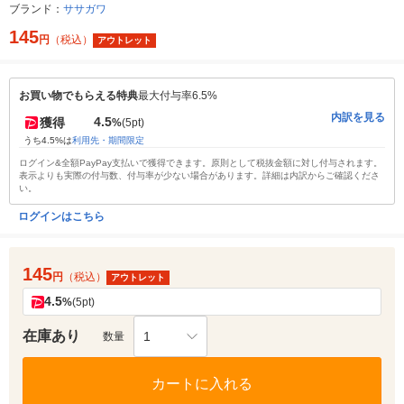
ブランド：
ササガワ
145
円
（税込）
アウトレット
お買い物でもらえる特典
最大付与率6.5%
内訳を見る
4.5
獲得
%
(5pt)
うち4.5%は
利用先・期間限定
ログイン&全額PayPay支払いで獲得できます。原則として税抜金額に対し付与されます。
表示よりも実際の付与数、付与率が少ない場合があります。詳細は内訳からご確認くださ
い。
ログインはこちら
145
円
（税込）
アウトレット
4.5
%
(5pt)
在庫あり
1
数量
カートに入れる