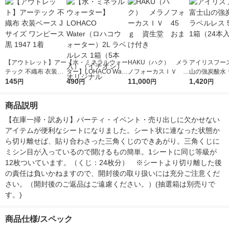
【アウトレット】アー
【水・ミネラルウォー
HAKU（ハク） メラ
アイリスフーズ
テック 不織布 衣装ベ
ター】LOHACO Wate
ノフォーカスＩＶ 4
山の強炭酸水 
ース Jサイズ ワンピー
145
r（ロハコウォータ
490
5ｇ 資生堂 おまけ
11,000
レス 500ml 1
1,420
円
円
円
円
ス 黒 1947 1着
ー）2L ラベルレス 1
付き
本入）
箱（5本入）（イチオ
商品説明
シ） オリジナル
【在庫一掃・訳あり】パーティ・イベント・売り出しに欠かせない
アイテムが便利なシートになりました。シート状に連なった状態か
ら切り離せば、貼り合わさった三角くじのできあがり。三角くじに
ミシン目が入っているので開けるもの簡単。1シートに同じ等級が
12枚ついています。（くじ：24枚分）　※シートより切り離した後
の責任は負いかねますので、開封後の取り扱いには充分ご注意くだ
さい。（開封後のご返品はご遠慮ください。）(抽選箱は別売りで
す。)
商品仕様/スペック