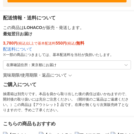
配送情報・送料について
この商品は
LOHACO
が販売・発送します。
最短翌日お届け
3,780
550
無料
円
(税込)以上で基本配送料
円
(税込)
配送料について
※
一部の商品につきましては、基本配送料を当社が負担いたします。
在庫確認住所：東京都にお届け
賞味期限/使用期限・返品について
ご購入について
抽選箱は別売りです。本品を袋から取り出した後の責任は追いかねますので、
開封後の取り扱いには充分ご注意ください。（開封後のご返品はご遠慮くださ
い。）この商品は【アウトレット】品です。在庫が無くなり次第販売終了とな
りますので、予めご了承ください。
こちらの商品もおすすめ