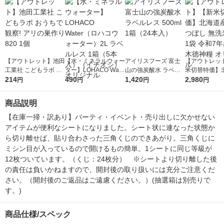
【アウトレット】池田
【水・ミネラルウォー
アイリスフーズ 富士
【アウトレッ
工業社 こどもラボ お
ター】LOHACO Wate
山の強炭酸水 ラベル
米切替特価】
うちで観察! アリの巣
214
r（ロハコウォータ
490
レス 500ml 1箱（24
1,420
ななつぼし 無洗
2,980
円
円
円
円
作り 820 1個
ー）2L ラベルレス 1
本入）
g 1袋 令和7年
箱（5本入）（イチオ
徳神糧 オリジ
商品説明
シ） オリジナル
【在庫一掃・訳あり】パーティ・イベント・売り出しに欠かせない
アイテムが便利なシートになりました。シート状に連なった状態か
ら切り離せば、貼り合わさった三角くじのできあがり。三角くじに
ミシン目が入っているので開けるもの簡単。1シートに同じ等級が
12枚ついています。（くじ：24枚分）　※シートより切り離した後
の責任は負いかねますので、開封後の取り扱いには充分ご注意くだ
さい。（開封後のご返品はご遠慮ください。）(抽選箱は別売りで
す。)
商品仕様/スペック