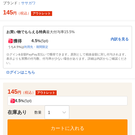
ブランド：
ササガワ
145
円
（税込）
アウトレット
お買い物でもらえる特典
最大付与率15.5%
内訳を見る
4.5
獲得
%
(5pt)
うち4.5%は
利用先・期間限定
ログイン&全額PayPay支払いで獲得できます。原則として税抜金額に対し付与されます。
表示よりも実際の付与数、付与率が少ない場合があります。詳細は内訳からご確認くださ
い。
ログインはこちら
145
円
（税込）
アウトレット
4.5
%
(5pt)
在庫あり
1
数量
カートに入れる