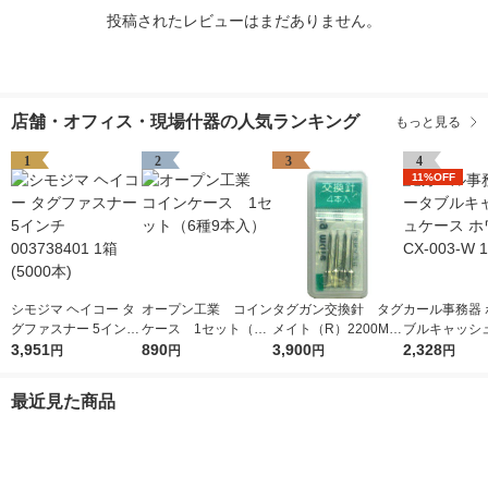
投稿されたレビューはまだありません。
店舗・オフィス・現場什器の人気ランキング
もっと見る
1
2
3
4
11%OFF
シモジマ ヘイコー タ
オープン工業 コイン
タグガン交換針 タグ
カール事務器 
グファスナー 5インチ
ケース 1セット（6
メイト（R）2200MS
ブルキャッシ
003738401 1箱(5000
3,951
種9本入）
890
専用スペア針 1袋
3,900
ホワイト CX-0
2,328
円
円
円
円
本)
（4本入） サトーゴ
個
ーセー
最近見た商品