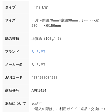
タイプ
（？）E賞
サイズ
一片〜斜辺70mm×底辺98mm，シート〜縦
230mm×横156mm
紙の種類
上質紙（105g/m2）
ブランド
ササガワ
メーカー名
ササガワ
JANコード
4974268034298
商品番号
APK1414
返品について
返品可
ご購入の際は、ご利用ガイド「返品・交換につ