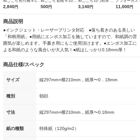
和ごころ 松竹梅 4-10
和ごころ 彩桜 4-1030
和ごころ 白つめ草 10
ノフォーカス
23 1袋(10枚袋入×5冊)
2,840
1冊(10枚)
500
0 4-1916 1袋(100枚
3,140
5ｇ 資生堂
11,000
円
円
円
円
入)
付き
商品説明
●インクジェット・レーザープリンタ対応　●落ち着きのある美しい
「和柄用紙」●用紙にエンボス加工を施していますので、和紙調の雰
囲気が楽しめます。手書き用にもご使用頂けます。●エンボス加工に
よる和紙のような風合いが大人気！●紙はしっかり0.18mm厚！
商品仕様/スペック
サイズ
縦297mm×横210mm，紙厚〜0．18mm
種別
朝顔
寸法
縦297mm×横210mm，紙厚〜0.18mm
紙の種類
特殊紙（120g/m2）