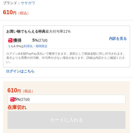
ブランド：
ササガワ
610
円
（税込）
お買い物でもらえる特典
最大付与率11%
内訳を見る
5
獲得
%
(27pt)
うち4.5%は
利用先・期間限定
ログイン&全額PayPay支払いで獲得できます。原則として税抜金額に対し付与されます。
表示よりも実際の付与数、付与率が少ない場合があります。詳細は内訳からご確認くださ
い。
ログインはこちら
610
円
（税込）
5
%
(27pt)
在庫切れ
カートに入れる