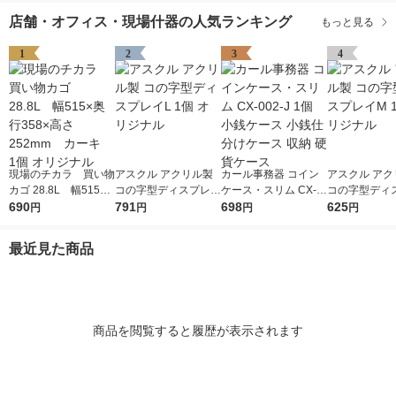
店舗・オフィス・現場什器の人気ランキング
もっと見る
1
2
3
4
現場のチカラ 買い物
アスクル アクリル製
カール事務器 コイン
アスクル アク
カゴ 28.8L 幅515×
コの字型ディスプレイ
ケース・スリム CX-0
コの字型ディ
奥行358×高さ252mm
690
L 1個 オリジナル
791
02-J 1個 小銭ケース
698
M 1個 オリジ
625
円
円
円
円
カーキ 1個 オリジ
小銭仕分けケース 収
ナル
納 硬貨ケース
最近見た商品
商品を閲覧すると履歴が表示されます