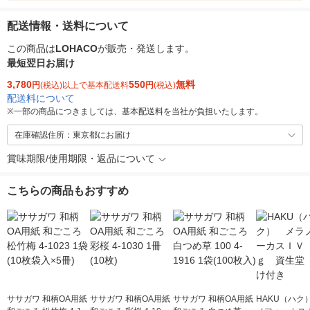
配送情報・送料について
この商品は
LOHACO
が販売・発送します。
最短翌日お届け
3,780
550
無料
円
(税込)以上で基本配送料
円
(税込)
配送料について
※
一部の商品につきましては、基本配送料を当社が負担いたします。
在庫確認住所：東京都にお届け
賞味期限/使用期限・返品について
こちらの商品もおすすめ
ササガワ 和柄OA用紙
ササガワ 和柄OA用紙
ササガワ 和柄OA用紙
HAKU（ハク