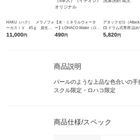
HAKU（ハク） メラノフォ
【水・ミネラルウォータ
アタックゼロ（Attack
ーカスＩＶ 45ｇ 資生
ー】LOHACO Water（ロハ
O) ドラム式専用 詰め
堂 おまけ付き
コウォーター）2L ラベルレ
ガジャンボ 2300g 1
11,000
490
5,820
円
円
円
ス 1箱（5本入）（イチオ
（2個入) 洗濯洗剤 花
シ） オリジナル
商品説明
パールのような上品な色合いの手
スクル限定・ロハコ限定
商品仕様/スペック