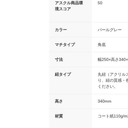
アスクル商品環
50
境スコア
カラー
パールグレー
マチタイプ
角底
寸法
幅250×高さ340
紐タイプ
丸紐（アクリル
り、紐の質感・
ください。
高さ
340mm
材質
コート紙110g/