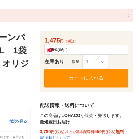
ーンパ
1,475
円
（税込）
L 1袋
5
%
(66pt)
 オリジ
在庫あり
1
数量
カートに入れる
配送情報・送料について
この商品は
LOHACO
が販売・発送します。
内訳を見る
最短翌日お届け
3,780
550
無料
円
(税込)以上で基本配送料
円
(税込)
配送料について
されます。表示より