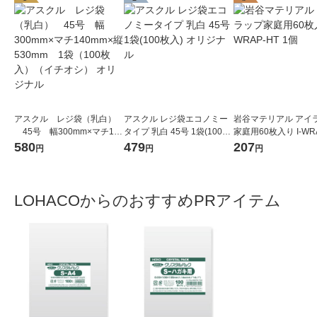
アスクル レジ袋（乳白）
アスクル レジ袋エコノミー
岩谷マテリアル アイ
45号 幅300mm×マチ140
タイプ 乳白 45号 1袋(100枚
家庭用60枚入り I-WR
mm×縦530mm 1袋（100
入) オリジナル
1個
580
479
207
円
円
円
枚入）（イチオシ） オリジ
ナル
LOHACOからのおすすめPRアイテム