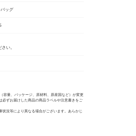
ーバッグ
5
ださい。
様（容量、パッケージ、原材料、原産国など）が変更
は必ずお届けした商品の商品ラベルや注意書きをご
庫状況等により異なる場合がございます。あらかじ