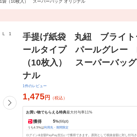
袋（10枚入） スーパーバッグ オリジナル
手提げ紙袋 丸紐 ブライト
ールタイプ パールグレー 
（10枚入） スーパーバッグ
ナル
1件のレビュー
1,475
円
（税込）
お買い物でもらえる特典
最大付与率11%
5
獲得
%
(66pt)
うち4.5%は
利用先・期間限定
ログイン&全額PayPay支払いで獲得できます。原則として税抜金額に対し付与