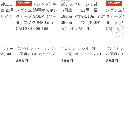
30%OFF
30%OFF
エコノミー
【アウトレット】キングジ
アスクル レジ袋（乳白）
【アウトレット
袋(100枚
ム 透明マスキングテープ SO
12号 幅180mm×マチ110
ム 透明マスキン
DA（ソーダ）エノグ 幅20m
mm×縦380mm 1袋（100
DA（ソーダ）フ
385
196
284
円
円
円
m CMTS20-006 1個
枚入） オリジナル
mm CMT15-01