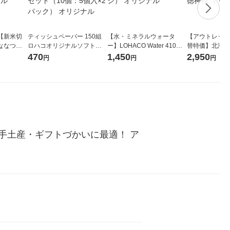
【新米切
ティッシュペーパー 150組
【水・ミネラルウォータ
【アウトレット
ななつぼ
ロハコオリジナルソフトパ
ー】LOHACO Water 410ml
替特価】北海道
袋 令和7年産
ックティッシュ フィオナ オ
1箱（20本入）ラベルレス
し 精白米 5kg
470
1,450
2,950
円
円
円
ジナル
リジナル 1セット（10個：
（イチオシ） オリジナル
米 木徳神糧 オ
5個入×2パック） オリジナ
ル
手土産・ギフトづかいに最適！ ア