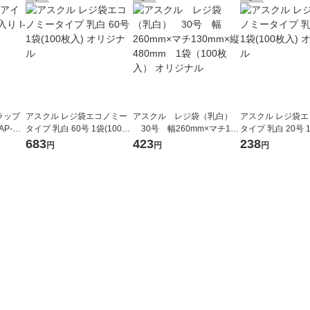
ラップ
アスクル レジ袋エコノミー
アスクル レジ袋（乳白）
アスクル レジ袋
AP-HT
タイプ 乳白 60号 1袋(100枚
30号 幅260mm×マチ130
タイプ 乳白 20号 1
入) オリジナル
mm×縦480mm 1袋（100
入) オリジナル
683
423
238
円
円
円
枚入） オリジナル