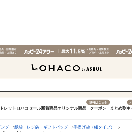
獲得はこちら
レ
トレット
ロハコセール
新着商品
オリジナル商品
クーポン
まとめ割
キ
ピング
紙袋・レジ袋・ギフトバッグ
手提げ袋（紐タイプ）