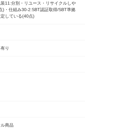
装11:分別・リユース・リサイクルしや
点)・仕組み30-2:SBT認証取得/SBT準拠
定している(40点)
み有り
ナル商品