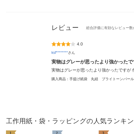
レビュー
総合評価に有効なレビュー数
4.0
ksf********
さん
実物はグレーが思ったより強かったで
実物はグレーが思ったより強かったですが 
購入商品：手提げ紙袋 丸紐 ブライトーンパールタ
工作用紙・袋・ラッピングの人気ランキ
1
2
3