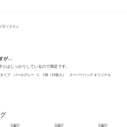
が足りません
すが…
作りはしっかりしているので満足です。
イプ パールグレー L 1袋（10枚入） スーパーバッグ オリジナル
ング
4
5
6