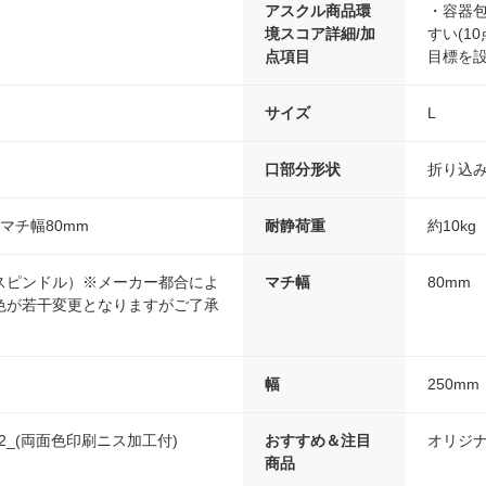
アスクル商品環
・容器包
境スコア詳細/加
すい(10
点項目
目標を設
サイズ
L
口部分形状
折り込
×マチ幅80mm
耐静荷重
約10kg
スピンドル）※メーカー都合によ
マチ幅
80mm
色が若干変更となりますがご了承
幅
250mm
m2_(両面色印刷ニス加工付)
おすすめ＆注目
オリジ
商品