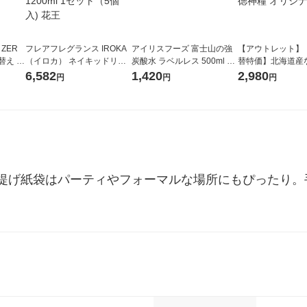
 ZER
フレアフレグランス IROKA
アイリスフーズ 富士山の強
【アウトレット】
替え メ
（イロカ） ネイキッドリリ
炭酸水 ラベルレス 500ml 1
替特価】北海道産
セット
ーの香り 柔軟剤 詰め替え 超
箱（24本入）
し 無洗米 5kg 1
6,582
1,420
2,980
円
円
円
王
特大 1200ml 1セット（5個
米 木徳神糧 オリ
入) 花王
提げ紙袋はパーティやフォーマルな場所にもぴったり。