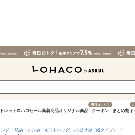
獲得はこちら
レ
トレット
ロハコセール
新着商品
オリジナル商品
クーポン
まとめ割
キ
ピング
紙袋・レジ袋・ギフトバッグ
手提げ袋（紐タイプ）