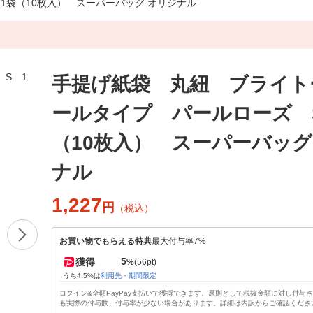
1袋（10枚入） スーパーバッグ オリジナル
手提げ紙袋 丸紐 ブライト
ールタイプ パールローズ 
（10枚入） スーパーバッグ
ナル
1,227
円
（税込）
お買い物でもらえる特典
最大付与率7%
5
獲得
%
(56pt)
うち4.5%は
利用先・期間限定
ログイン&全額PayPay支払いで獲得できます。原則として税抜金額に対し付与
も実際の付与数、付与率が少ない場合があります。詳細は内訳からご確認くださ