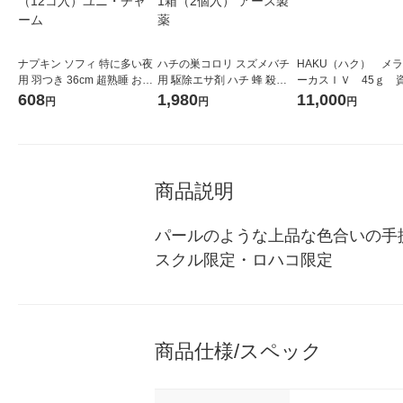
ナプキン ソフィ 特に多い夜
ハチの巣コロリ スズメバチ
HAKU（ハク） メ
用 羽つき 36cm 超熟睡 おや
用 駆除エサ剤 ハチ 蜂 殺虫
ーカスＩＶ 45ｇ 
すみプレミアム 極厚360 1パ
剤 毒餌剤 誘引剤 ベイト剤
堂 おまけ付き
608
1,980
11,000
円
円
円
ック（12コ入）ユニ・チャ
吊り下げ 1箱（2個入） アー
ーム
ス製薬
商品説明
パールのような上品な色合いの手
スクル限定・ロハコ限定
商品仕様/スペック