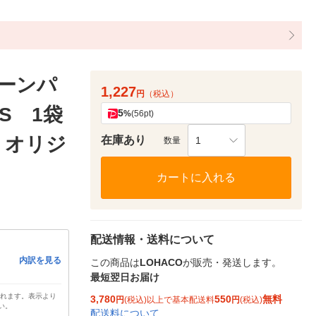
ーンパ
1,227
円
（税込）
S 1袋
5
%
(56pt)
 オリジ
在庫あり
1
数量
カートに入れる
配送情報・送料について
内訳を見る
この商品は
LOHACO
が販売・発送します。
最短翌日お届け
されます。表示より
3,780
550
無料
円
(税込)以上で基本配送料
円
(税込)
い。
配送料について