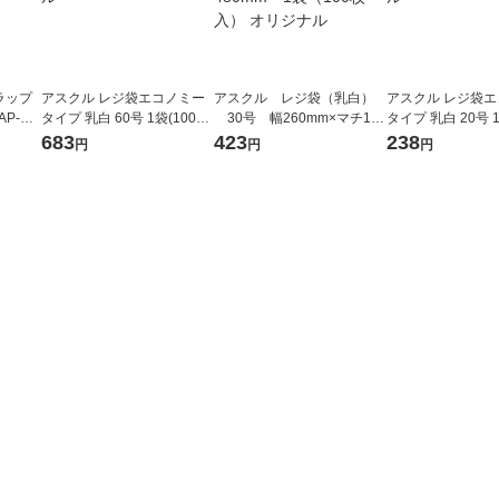
ラップ
アスクル レジ袋エコノミー
アスクル レジ袋（乳白）
アスクル レジ袋
AP-HT
タイプ 乳白 60号 1袋(100枚
30号 幅260mm×マチ130
タイプ 乳白 20号 1
入) オリジナル
mm×縦480mm 1袋（100
入) オリジナル
683
423
238
円
円
円
枚入） オリジナル