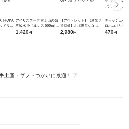
IROKA
アイリスフーズ 富士山の強
【アウトレット】【新米切
ティッシュペーパ
キッドリリ
炭酸水 ラベルレス 500ml 1
替特価】北海道産ななつぼ
ロハコオリジナ
詰め替え 超
箱（24本入）
し 無洗米 5kg 1袋 令和7年産
ックティッシュ
1,420
2,980
470
円
円
円
セット（5個
米 木徳神糧 オリジナル
リジナル 1セ
5個入×2パック
ル
手土産・ギフトづかいに最適！ ア