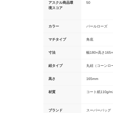
アスクル商品環
50
境スコア
カラー
パールローズ
マチタイプ
角底
寸法
幅180×高さ165
紐タイプ
丸紐（コーンロ
高さ
165mm
材質
コート紙110g/
ブランド
スーパーバッグ