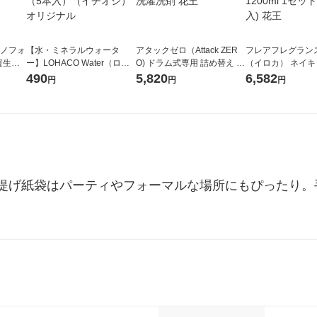
ラノフォ
【水・ミネラルウォータ
アタックゼロ（Attack ZER
フレアフレグランス 
資生
ー】LOHACO Water（ロハ
O) ドラム式専用 詰め替え メ
（イロカ） ネイ
コウォーター）2L ラベルレ
ガジャンボ 2300g 1セット
ーの香り 柔軟剤 
490
5,820
6,582
円
円
円
ス 1箱（5本入）（イチオ
（2個入) 洗濯洗剤 花王
特大 1200ml 1
シ） オリジナル
入) 花王
提げ紙袋はパーティやフォーマルな場所にもぴったり。