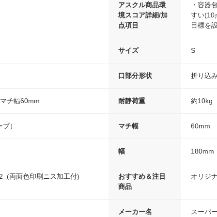
アスクル商品環
・容器包
境スコア詳細/加
すい(10
点項目
目標を設
サイズ
S
口部分形状
折り込
×マチ幅60mm
耐静荷重
約10kg
ープ）
マチ幅
60mm
幅
180mm
m2_(両面色印刷ニス加工付)
おすすめ＆注目
オリジ
商品
メーカー名
スーパ