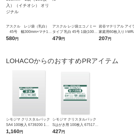
アスクル レジ袋（乳白）
アスクル レジ袋エコノミー
岩谷マテリアル アイ
45号 幅300mm×マチ140
タイプ 乳白 45号 1袋(100枚
家庭用60枚入り I-WR
mm×縦530mm 1袋（100
入) オリジナル
1個
580
479
207
円
円
円
枚入）（イチオシ） オリジ
ナル
LOHACOからのおすすめPRアイテム
シモジマ クリスタルパック
シモジマ クリスタルパック
SA4 100枚入 6739200 1袋
Sはがき用 100枚入 675170
(100枚入)
0 1袋(100枚入)
1,160
427
円
円