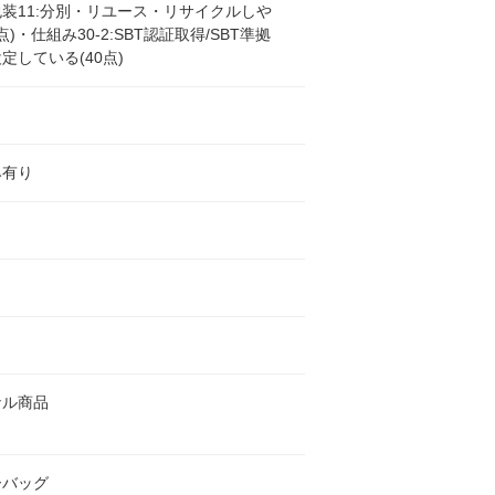
装11:分別・リユース・リサイクルしや
点)・仕組み30-2:SBT認証取得/SBT準拠
定している(40点)
み有り
ナル商品
ーバッグ