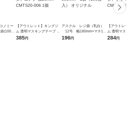
エコノミー
【アウトレット】キングジ
アスクル レジ袋（乳白）
【アウトレット
袋(100枚
ム 透明マスキングテープ SO
12号 幅180mm×マチ110
ム 透明マスキン
DA（ソーダ）エノグ 幅20m
mm×縦380mm 1袋（100
DA（ソーダ）フ
385
196
284
円
円
円
m CMTS20-006 1個
枚入） オリジナル
mm CMT15-01