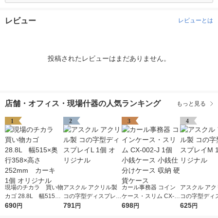
レビュー
レビューとは
投稿されたレビューはまだありません。
店舗・オフィス・現場什器の人気ランキング
もっと見る
1
2
3
4
現場のチカラ 買い物
アスクル アクリル製
カール事務器 コイン
アスクル アク
カゴ 28.8L 幅515×
コの字型ディスプレイ
ケース・スリム CX-0
コの字型ディ
奥行358×高さ252mm
690
L 1個 オリジナル
791
02-J 1個 小銭ケース
698
M 1個 オリジ
625
円
円
円
円
カーキ 1個 オリジ
小銭仕分けケース 収