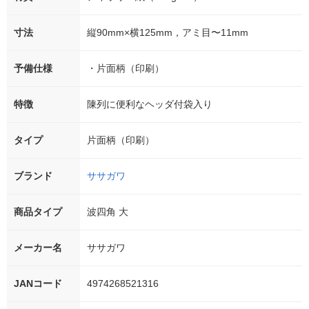
寸法
縦90mm×横125mm，アミ目〜11mm
予備仕様
・片面柄（印刷）
特徴
陳列に便利なヘッダ付袋入り
タイプ
片面柄（印刷）
ブランド
ササガワ
商品タイプ
波四角 大
メーカー名
ササガワ
JANコード
4974268521316