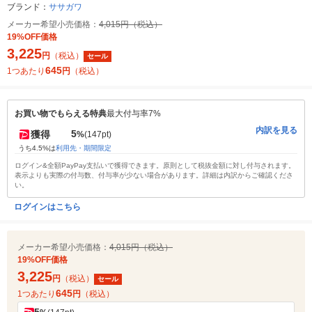
ブランド：
ササガワ
メーカー希望小売価格：
4,015円（税込）
19%OFF価格
3,225
円
（税込）
セール
645
1つあたり
円
（税込）
お買い物でもらえる特典
最大付与率7%
内訳を見る
5
獲得
%
(147pt)
うち4.5%は
利用先・期間限定
ログイン&全額PayPay支払いで獲得できます。原則として税抜金額に対し付与されます。
表示よりも実際の付与数、付与率が少ない場合があります。詳細は内訳からご確認くださ
い。
ログインはこちら
メーカー希望小売価格：
4,015円（税込）
19%OFF価格
3,225
円
（税込）
セール
645
1つあたり
円
（税込）