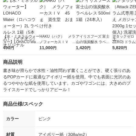
【水・ミネラルウォー
HAKU（ハク） メラ
アイリスフーズ 富士
アタックゼロ（A
ター】LOHACO Wate
ノフォーカスＩＶ 4
山の強炭酸水 ラベル
ZERO) ドラ
r（ロハコウォータ
490
5ｇ 資生堂 おまけ
11,000
レス 500ml 1箱（24
1,420
詰め替え メガ
5,820
円
円
円
円
ー）2L ラベルレス 1
付き
本入）
ボ 2300g 1
箱（5本入）（イチオ
個入) 洗濯洗剤
商品説明
シ） オリジナル
書き味が滑らかで水性・油性問わず書くことができ、硬く張りのあ
るPOPカードに最適なアイボリー紙を使用。中でも表面に光沢のあ
るつややかな紙を使用しています。カゴやワゴンには、大きめのプ
ライスカードでしっかりアピール！
商品仕様/スペック
カラー
ピンク
材質
アイボリー紙（308g/m2）